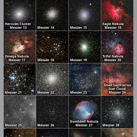
Hercules Cluster
Eagle Nebula
Messier 13
Messier 14
Messier 15
Messier 16
Omega Nebula
Trifid Nebula
Messier 17
Messier 18
Messier 19
Messier 20
Small Sagittarius
Star Cloud
Messier 21
Messier 22
Messier 23
Messier 24
Dumbbell Nebula
Messier 25
Messier 26
Messier 27
Messier 28