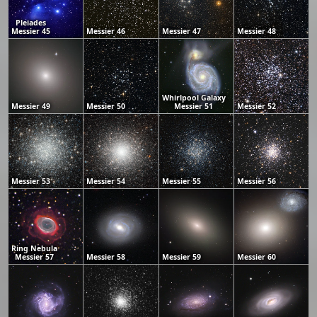
Pleiades
Messier 45
Messier 46
Messier 47
Messier 48
Whirlpool Galaxy
Messier 49
Messier 50
Messier 51
Messier 52
Messier 53
Messier 54
Messier 55
Messier 56
Ring Nebula
Messier 57
Messier 58
Messier 59
Messier 60