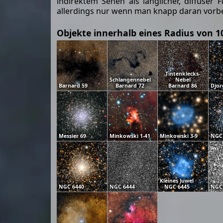
indirektem Sehen als länglicher, diffuser
allerdings nur wenn man knapp daran vorbei 
Objekte innerhalb eines Radius von 1
Tintenklecks-
Schlangennebel
Nebel
Barnard 59
Barnard 72
Barnard 86
Djor
Messier 69
Minkowski 1-41
Minkowski 3-9
NGC
Kleines Juwel
NGC 6440
NGC 6444
NGC 6445
NGC