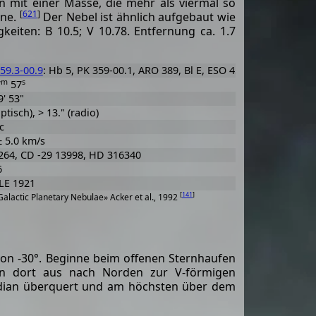
n mit einer Masse, die mehr als viermal so
[
621
]
nne.
Der Nebel ist ähnlich aufgebaut wie
gkeiten: B 10.5; V 10.78. Entfernung ca. 1.7
59.3-00.9
: Hb 5, PK 359-00.1, ARO 389, Bl E, ESO 455-42, He 2-286,
m
s
7
57
9' 53"
optisch), > 13." (radio)
c
± 5.0 km/s
264, CD -29 13998, HD 316340
6
E 1921
[
141
]
alactic Planetary Nebulae» Acker et al., 1992
von -30°. Beginne beim offenen Sternhaufen
n dort aus nach Norden zur V-förmigen
ridian überquert und am höchsten über dem