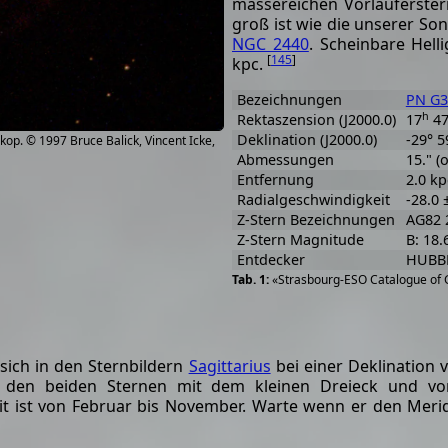
massereichen Vorläuferster
groß ist wie die unserer So
NGC 2440
. Scheinbare Helli
[
145
]
kpc.
Bezeichnungen
PN G3
h
Rektaszension (J2000.0)
17
4
Deklination (J2000.0)
-29° 5
p. © 1997 Bruce Balick, Vincent Icke,
Abmessungen
15." (
Entfernung
2.0 kp
Radialgeschwindigkeit
-28.0 
Z-Stern Bezeichnungen
AG82 
Z-Stern Magnitude
B: 18.
Entdecker
HUBBL
«Strasbourg-ESO Catalogue of G
sich in den Sternbildern
Sagittarius
bei einer Deklination 
den beiden Sternen mit dem kleinen Dreieck und vo
it ist von Februar bis November. Warte wenn er den Me