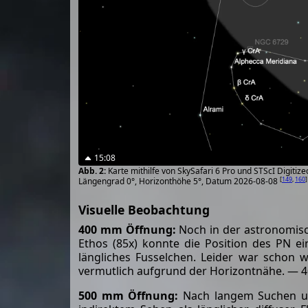
15:08
Karte mithilfe von SkySafari 6 Pro und STScI Digiti
[
149
,
160
]
Längengrad 0°, Horizonthöhe 5°, Datum 2026-08-08
Visuelle Beobachtung
400 mm Öffnung:
Noch in der astronomisc
Ethos (85x) konnte die Position des PN e
längliches Fusselchen. Leider war schon
vermutlich aufgrund der Horizontnähe. — 40
500 mm Öffnung:
Nach langem Suchen und