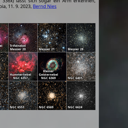
, 336x) lässt sich sogar ein Arm erkennen,
a, 11. 9. 2023,
Bernd Nies
el
Trifidnebel
Messier 20
Messier 21
Messier 28
Kleiner
Hummernebel
Geisternebel
NGC 6357
NGC 6369
NGC 6401
NGC 6553
NGC 6569
NGC 6624