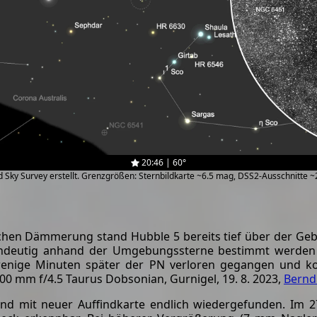
20:46 | 60°
zed Sky Survey erstellt. Grenzgrößen: Sternbildkarte ~6.5 mag, DSS2-Ausschnitte 
hen Dämmerung stand Hubble 5 bereits tief über der Gebi
indeutig anhand der Umgebungssterne bestimmt werden un
 wenige Minuten später der PN verloren gegangen und 
0 mm f/4.5 Taurus Dobsonian, Gurnigel, 19. 8. 2023,
Bernd
 mit neuer Auffindkarte endlich wiedergefunden. Im 27