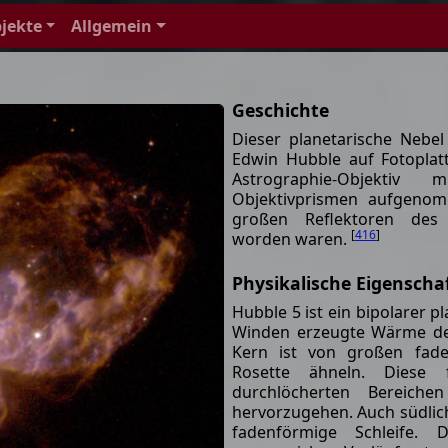
jekte
Allgemein
Geschichte
Dieser planetarische Neb
Edwin Hubble auf Fotoplatt
Astrographie-Objektiv
Objektivprismen aufgeno
großen Reflektoren des 
[
416
]
worden waren.
Physikalische Eigenscha
Hubble 5 ist ein bipolarer p
Winden erzeugte Wärme deh
Kern ist von großen fade
Rosette ähneln. Diese 
durchlöcherten Bereiche
hervorzugehen. Auch südlich
fadenförmige Schleife.