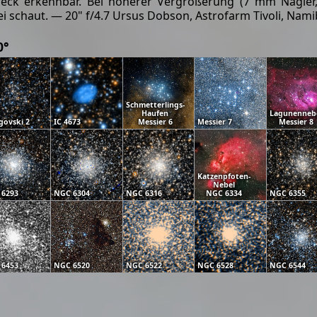
 Fleck erkennbar. Bei höherer Vergrößerung (7 mm Nagler
schaut. — 20" f/4.7 Ursus Dobson, Astrofarm Tivoli, Namibi
0°
Schmetterlings-
Haufen
Lagunenneb
govski 2
IC 4673
Messier 6
Messier 7
Messier 8
Katzenpfoten-
Nebel
 6293
NGC 6304
NGC 6316
NGC 6334
NGC 6355
 6453
NGC 6520
NGC 6522
NGC 6528
NGC 6544