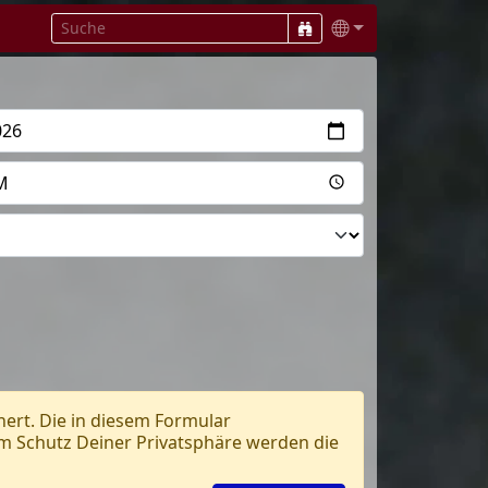
hert. Die in diesem Formular
m Schutz Deiner Privatsphäre werden die