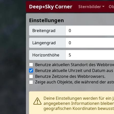
Deep⋆Sky Corner
Sternbilder
Ob
Einstellungen
Breitengrad
Längengrad
Horizonthöhe
Benutze aktuellen Standort des Webbro
Benutze aktuelle Uhrzeit und Datum aus
Benutze Zeitzone des Webbrowsers.
Zeige auch Objekte, die während der a
Deine Einstellungen werden für ein 
angegebenen Informationen bleiben 
geografischen Koordinaten bewusst a