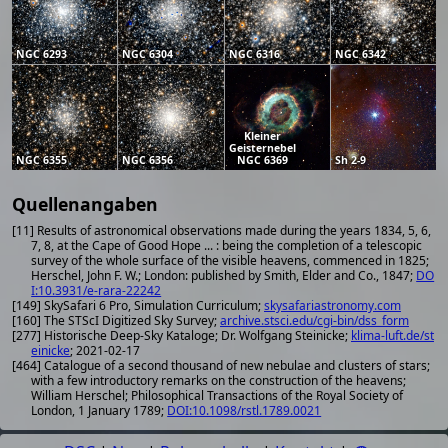
NGC 6293
NGC 6304
NGC 6316
NGC 6342
Kleiner
Geisternebel
NGC 6355
NGC 6356
NGC 6369
Sh 2-9
Quellenangaben
[11] Results of astronomical observations made during the years 1834, 5, 6,
7, 8, at the Cape of Good Hope ... : being the completion of a telescopic
survey of the whole surface of the visible heavens, commenced in 1825;
Herschel, John F. W.; London: published by Smith, Elder and Co., 1847;
DO
I:10.3931/e-rara-22242
[149] SkySafari 6 Pro, Simulation Curriculum;
skysafariastronomy.com
[160] The STScI Digitized Sky Survey;
archive.stsci.edu/cgi-bin/dss_form
[277] Historische Deep-Sky Kataloge; Dr. Wolfgang Steinicke;
klima-luft.de/st
einicke
; 2021-02-17
[464] Catalogue of a second thousand of new nebulae and clusters of stars;
with a few introductory remarks on the construction of the heavens;
William Herschel; Philosophical Transactions of the Royal Society of
London, 1 January 1789;
DOI:10.1098/rstl.1789.0021