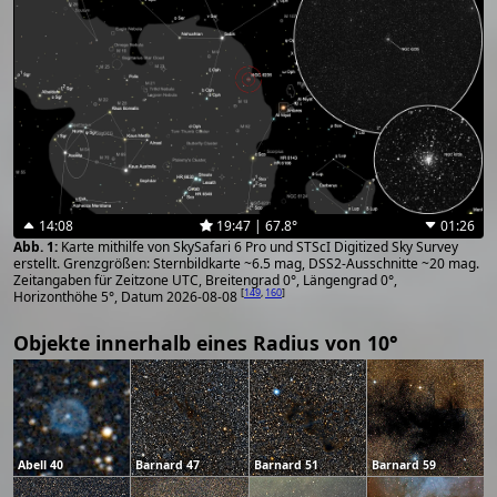
14:08
19:47 | 67.8°
01:26
Karte mithilfe von SkySafari 6 Pro und STScI Digitized Sky Survey
erstellt. Grenzgrößen: Sternbildkarte ~6.5 mag, DSS2-Ausschnitte ~20 mag.
Zeitangaben für Zeitzone UTC, Breitengrad 0°, Längengrad 0°,
[
149
,
160
]
Horizonthöhe 5°, Datum 2026-08-08
Objekte innerhalb eines Radius von 10°
Abell 40
Barnard 47
Barnard 51
Barnard 59