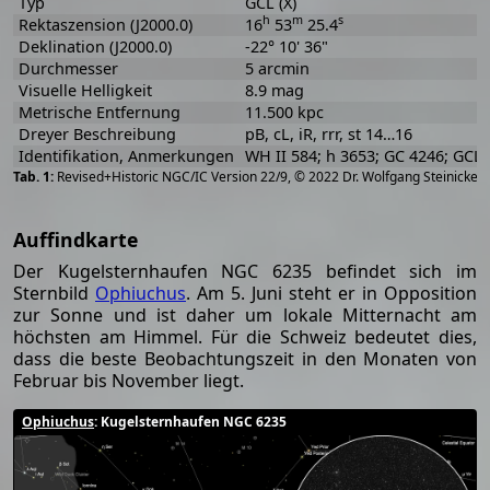
Typ
GCL (X)
h
m
s
Rektaszension (J2000.0)
16
53
25.4
Deklination (J2000.0)
-22° 10' 36"
Durchmesser
5 arcmin
Visuelle Helligkeit
8.9 mag
Metrische Entfernung
11.500 kpc
Dreyer Beschreibung
pB, cL, iR, rrr, st 14…16
Identifikation, Anmerkungen
WH II 584; h 3653; GC 4246; GCL
[
2
Revised+Historic NGC/IC Version 22/9, © 2022 Dr. Wolfgang Steinicke
Auffindkarte
Der Kugelsternhaufen NGC 6235 befindet sich im
Sternbild
Ophiuchus
. Am 5. Juni steht er in Opposition
zur Sonne und ist daher um lokale Mitternacht am
höchsten am Himmel. Für die Schweiz bedeutet dies,
dass die beste Beobachtungszeit in den Monaten von
Februar bis November liegt.
Ophiuchus
: Kugelsternhaufen NGC 6235