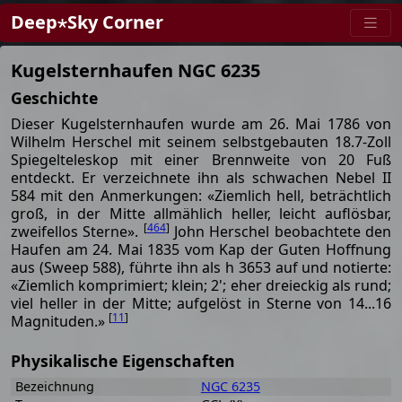
Deep⋆Sky Corner
Kugelsternhaufen NGC 6235
Geschichte
Dieser Kugelsternhaufen wurde am 26. Mai 1786 von
Wilhelm Herschel mit seinem selbstgebauten 18.7-Zoll
Spiegelteleskop mit einer Brennweite von 20 Fuß
entdeckt. Er verzeichnete ihn als schwachen Nebel II
584 mit den Anmerkungen: «Ziemlich hell, beträchtlich
groß, in der Mitte allmählich heller, leicht auflösbar,
[
464
]
zweifellos Sterne».
John Herschel beobachtete den
Haufen am 24. Mai 1835 vom Kap der Guten Hoffnung
aus (Sweep 588), führte ihn als h 3653 auf und notierte:
«Ziemlich komprimiert; klein; 2'; eher dreieckig als rund;
viel heller in der Mitte; aufgelöst in Sterne von 14...16
[
11
]
Magnituden.»
Physikalische Eigenschaften
Bezeichnung
NGC 6235