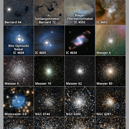
Blauer
Schlangennebel
Pferdekopfnebel
Barnard 64
Barnard 72
IC 4592
IC 4603
Rho Ophiuchi
Nebel
IC 4604
IC 4605
IC 4634
Messier 4
Messier 9
Messier 19
Messier 62
Messier 80
Minkowski 3-9
NGC 6144
NGC 6284
NGC 6287