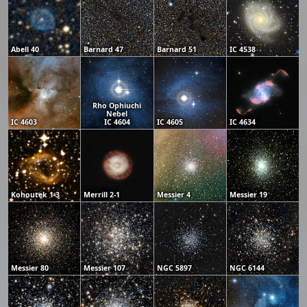
Abell 40
Barnard 47
Barnard 51
IC 4538
Rho Ophiuchi
Nebel
IC 4603
IC 4604
IC 4605
IC 4634
Kohoutek 1-3
Merrill 2-1
Messier 4
Messier 19
Messier 80
Messier 107
NGC 5897
NGC 6144