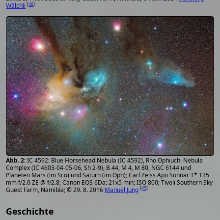
[
46
]
Wälchli
IC 4592: Blue Horsehead Nebula (IC 4592), Rho Ophiuchi Nebula
Complex (IC 4603-04-05-06, Sh 2-9), B 44, M 4, M 80, NGC 6144 und
Planeten Mars (im Sco) und Saturn (im Oph); Carl Zeiss Apo Sonnar T* 135
mm f/2.0 ZE @ f/2.8; Canon EOS 6Da; 21x5 min; ISO 800; Tivoli Southern Sky
[
45
]
Guest Farm, Namibia; © 29. 8. 2016
Manuel Jung
Geschichte