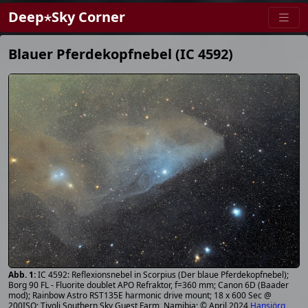
Deep⋆Sky Corner
Blauer Pferdekopfnebel (IC 4592)
IC 4592: Reflexionsnebel in Scorpius (Der blaue Pferdekopfnebel);
Borg 90 FL - Fluorite doublet APO Refraktor, f=360 mm; Canon 6D (Baader
mod); Rainbow Astro RST135E harmonic drive mount; 18 x 600 Sec @
200ISO; Tivoli Southern Sky Guest Farm, Namibia; © April 2024
Hansjörg