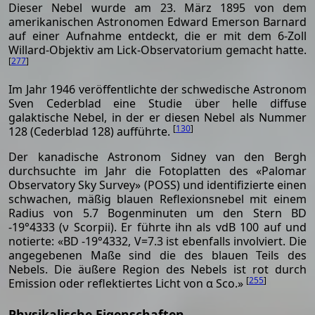
Dieser Nebel wurde am 23. März 1895 von dem
amerikanischen Astronomen Edward Emerson Barnard
auf einer Aufnahme entdeckt, die er mit dem 6-Zoll
Willard-Objektiv am Lick-Observatorium gemacht hatte.
[
277
]
Im Jahr 1946 veröffentlichte der schwedische Astronom
Sven Cederblad eine Studie über helle diffuse
galaktische Nebel, in der er diesen Nebel als Nummer
[
130
]
128 (Cederblad 128) aufführte.
Der kanadische Astronom Sidney van den Bergh
durchsuchte im Jahr die Fotoplatten des «Palomar
Observatory Sky Survey» (POSS) und identifizierte einen
schwachen, mäßig blauen Reflexionsnebel mit einem
Radius von 5.7 Bogenminuten um den Stern BD
-19°4333 (ν Scorpii). Er führte ihn als vdB 100 auf und
notierte: «BD -19°4332, V=7.3 ist ebenfalls involviert. Die
angegebenen Maße sind die des blauen Teils des
Nebels. Die äußere Region des Nebels ist rot durch
[
255
]
Emission oder reflektiertes Licht von α Sco.»
Physikalische Eigenschaften