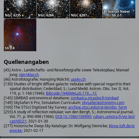
Pi Scorpii Nebel
NGC 6235
NGC 6284
NGC 6287
Sh 2-1
Sh 2-9
Quellenangaben
[45] Astro-, Landschafts- und Reisefotografie sowie Teleskopbau; Manuel
Jung;
sternklar.ch
[46] Astrofotografie; Hansjörg Wälchli;
upsky.ch
[130] Studies of bright diffuse galactic nebulae with special regard to their
spatial distribution; Cederblad, S.; Lund Medd. Astron. Obs. Ser. II, Vol.
119, p. 1-166 (1946);
Bibcode:1946MeLuS.119....1C
[145] SIMBAD astronomical database;
simbad.u-strasbg.fr/simbad
[149] SkySafari 6 Pro, Simulation Curriculum;
skysafariastronomy.com
[160] The STScI Digitized Sky Survey;
archive.stsci.edu/cgi-bin/dss_form
[255] A study of reflection nebulae; van den Bergh, S.; Astronomical Journal,
Vol. 71, p. 990-998 (1966);
DOI:10.1086/109995
;
cdsarc.unistra.fr/viz-bin/
cat/VII/21
; 2021-01-30
[277] Historische Deep-Sky Kataloge; Dr. Wolfgang Steinicke;
klima-luft.de/st
einicke
; 2021-02-17