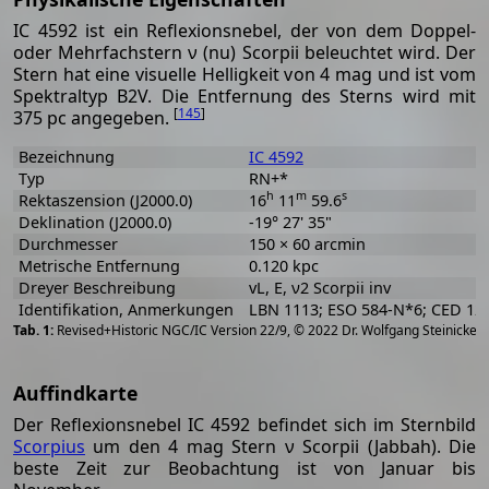
IC 4592 ist ein Reflexionsnebel, der von dem Doppel-
oder Mehrfachstern ν (nu) Scorpii beleuchtet wird. Der
Stern hat eine visuelle Helligkeit von 4 mag und ist vom
Spektraltyp B2V. Die Entfernung des Sterns wird mit
[
145
]
375 pc angegeben.
Bezeichnung
IC 4592
Typ
RN+*
h
m
s
Rektaszension (J2000.0)
16
11
59.6
Deklination (J2000.0)
-19° 27' 35"
Durchmesser
150 × 60 arcmin
Metrische Entfernung
0.120 kpc
Dreyer Beschreibung
vL, E, ν2 Scorpii inv
Identifikation, Anmerkungen
LBN 1113; ESO 584-N*6; CED 12
[
2
Revised+Historic NGC/IC Version 22/9, © 2022 Dr. Wolfgang Steinicke
Auffindkarte
Der Reflexionsnebel IC 4592 befindet sich im Sternbild
Scorpius
um den 4 mag Stern ν Scorpii (Jabbah). Die
beste Zeit zur Beobachtung ist von Januar bis