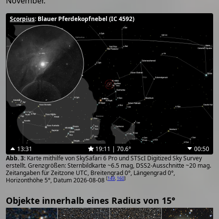
November.
Scorpius
: Blauer Pferdekopfnebel (IC 4592)
13:31
19:11 | 70.6°
00:50
Karte mithilfe von SkySafari 6 Pro und STScI Digitized Sky Survey
erstellt. Grenzgrößen: Sternbildkarte ~6.5 mag, DSS2-Ausschnitte ~20 mag.
Zeitangaben für Zeitzone UTC, Breitengrad 0°, Längengrad 0°,
[
149
,
160
]
Horizonthöhe 5°, Datum 2026-08-08
Objekte innerhalb eines Radius von 15°