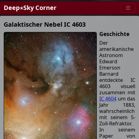
Deep⋆Sky Corner
Galaktischer Nebel IC 4603
Geschichte
Der
amerikanische
Astronom
Edward
Emerson
Barnard
entdeckte IC
4603 visuell
zusammen mit
IC 4604
um das
Jahr 1883,
wahrscheinlich
mit seinem 5-
Zoll-Refraktor.
In seinem
Paper von