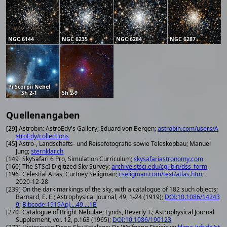
NGC 6144
NGC 6235
NGC 6284
NGC 6287
Pi Scorpii Nebel
Sh 2-1
Sh 2-9
Quellenangaben
[29] Astrobin: AstroEdy's Gallery; Eduard von Bergen;
astrobin.com/users/A
stroEdy/collections
[45] Astro-, Landschafts- und Reisefotografie sowie Teleskopbau; Manuel
Jung;
sternklar.ch
[149] SkySafari 6 Pro, Simulation Curriculum;
skysafariastronomy.com
[160] The STScI Digitized Sky Survey;
archive.stsci.edu/cgi-bin/dss_form
[196] Celestial Atlas; Curtney Seligman;
cseligman.com/text/atlas.htm
;
2020-12-28
[239] On the dark markings of the sky, with a catalogue of 182 such objects;
Barnard, E. E.; Astrophysical Journal, 49, 1-24 (1919);
DOI:10.1086/14243
9
;
Bibcode:1919ApJ....49....1B
[270] Catalogue of Bright Nebulae; Lynds, Beverly T.; Astrophysical Journal
Supplement, vol. 12, p.163 (1965);
DOI:10.1086/190123