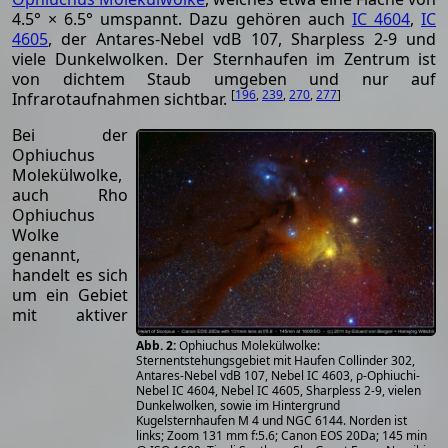
4.5° × 6.5° umspannt. Dazu gehören auch
IC 4604
,
IC
4605
, der Antares-Nebel vdB 107, Sharpless 2-9 und
viele Dunkelwolken. Der Sternhaufen im Zentrum ist
von dichtem Staub umgeben und nur auf
[
196
,
239
,
270
,
277
]
Infrarotaufnahmen sichtbar.
Bei der
Ophiuchus
Molekülwolke,
auch Rho
Ophiuchus
Wolke
genannt,
handelt es sich
um ein Gebiet
mit aktiver
Ophiuchus Molekülwolke:
Sternentstehungsgebiet mit Haufen Collinder 302,
Antares-Nebel vdB 107, Nebel IC 4603, ρ-Ophiuchi-
Nebel IC 4604, Nebel IC 4605, Sharpless 2-9, vielen
Dunkelwolken, sowie im Hintergrund
Kugelsternhaufen M 4 und NGC 6144. Norden ist
links; Zoom 131 mm f:5.6; Canon EOS 20Da; 145 min