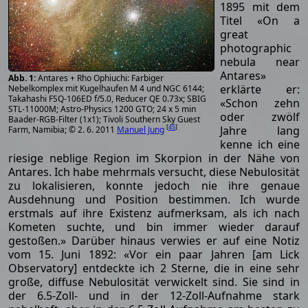
1895 mit dem
Titel «On a
great
photographic
nebula near
Antares»
Antares + Rho Ophiuchi: Farbiger
erklärte er:
Nebelkomplex mit Kugelhaufen M 4 und NGC 6144;
Takahashi FSQ-106ED f/5.0, Reducer QE 0.73x; SBIG
«Schon zehn
STL-11000M; Astro-Physics 1200 GTO; 24 x 5 min
oder zwölf
Baader-RGB-Filter (1x1); Tivoli Southern Sky Guest
[
45
]
Jahre lang
Farm, Namibia; © 2. 6. 2011
Manuel Jung
kenne ich eine
riesige neblige Region im Skorpion in der Nähe von
Antares. Ich habe mehrmals versucht, diese Nebulosität
zu lokalisieren, konnte jedoch nie ihre genaue
Ausdehnung und Position bestimmen. Ich wurde
erstmals auf ihre Existenz aufmerksam, als ich nach
Kometen suchte, und bin immer wieder darauf
gestoßen.» Darüber hinaus verwies er auf eine Notiz
vom 15. Juni 1892: «Vor ein paar Jahren [am Lick
Observatory] entdeckte ich 2 Sterne, die in eine sehr
große, diffuse Nebulosität verwickelt sind. Sie sind in
der 6.5-Zoll- und in der 12-Zoll-Aufnahme stark