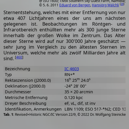
@ ISO 1600; Tivoli Southern Sky Guest Farm, Namibia;
[
29
]
© 5. 6. 2011
Eduard von Bergen
,
Hansjörg Wälchli
Sternentstehung, welches mit einer Entfernung von nur
etwa 407 Lichtjahren eines der uns am nächsten
gelegenen ist. Beobachtungen im Röntgen- und
Infrarotbereich enthüllten mehr als 300 junge Sterne
innerhalb der großen Wolke im Zentrum. Das Alter
dieser Sterne wird auf nur 300'000 Jahre geschätzt —
sehr jung im Vergleich zu den ältesten Sternen im
Universum, welche mehr als zwölf Milliarden Jahre alt
[
460
]
sind.
Bezeichnung
IC 4603
Typ
RN+*
h
m
s
Rektaszension (J2000.0)
16
25
24.0
Deklination (J2000.0)
-24° 28' 00"
Durchmesser
35 × 20 arcmin
Metrische Entfernung
0.120 kpc
Dreyer Beschreibung
eF, vL, dif, st inv
Identifikation, Anmerkungen
LBN 1109; ESO 517-*N2; CED 13
[
2
Revised+Historic NGC/IC Version 22/9, © 2022 Dr. Wolfgang Steinicke