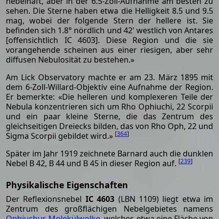
nebelhaft, aber in der 6.5-Zoll-Aufnahme am besten zu
sehen. Die Sterne haben etwa die Helligkeit 8.5 und 9.5
mag, wobei der folgende Stern der hellere ist. Sie
befinden sich 1.8° nördlich und 42' westlich von Antares
[offensichtlich IC 4603]. Diese Region und die sie
vorangehende scheinen aus einer riesigen, aber sehr
diffusen Nebulosität zu bestehen.»
Am Lick Observatory machte er am 23. März 1895 mit
dem 6-Zoll-Willard-Objektiv eine Aufnahme der Region.
Er bemerkte: «Die helleren und komplexeren Teile der
Nebula konzentrieren sich um Rho Ophiuchi, 22 Scorpii
und ein paar kleine Sterne, die das Zentrum des
gleichseitigen Dreiecks bilden, das von Rho Oph, 22 und
[
364
]
Sigma Scorpii gebildet wird.»
Später im Jahr 1919 zeichnete Barnard auch die dunklen
[
239
]
Nebel B 42, B 44 und B 45 in dieser Region auf.
Physikalische Eigenschaften
Der Reflexionsnebel
IC 4603
(LBN 1109) liegt etwa im
Zentrum des großflächigen Nebelgebietes namens
Ophiuchus Molekülwolke
, welches etwa eine Fläche von