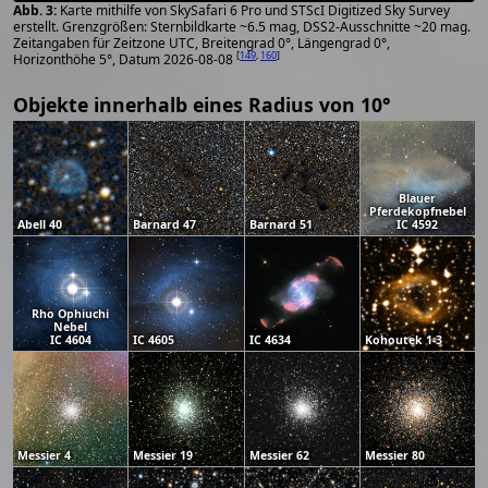
Karte mithilfe von SkySafari 6 Pro und STScI Digitized Sky Survey
erstellt. Grenzgrößen: Sternbildkarte ~6.5 mag, DSS2-Ausschnitte ~20 mag.
Zeitangaben für Zeitzone UTC, Breitengrad 0°, Längengrad 0°,
[
149
,
160
]
Horizonthöhe 5°, Datum 2026-08-08
Objekte innerhalb eines Radius von 10°
Blauer
Pferdekopfnebel
Abell 40
Barnard 47
Barnard 51
IC 4592
Rho Ophiuchi
Nebel
IC 4604
IC 4605
IC 4634
Kohoutek 1-3
Messier 4
Messier 19
Messier 62
Messier 80