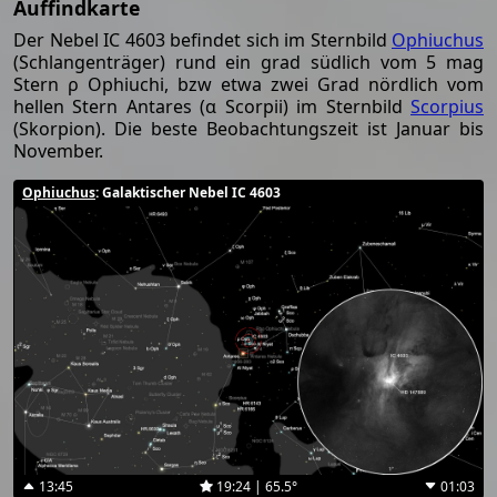
Auffindkarte
Der Nebel IC 4603 befindet sich im Sternbild
Ophiuchus
(Schlangenträger) rund ein grad südlich vom 5 mag
Stern ρ Ophiuchi, bzw etwa zwei Grad nördlich vom
hellen Stern Antares (α Scorpii) im Sternbild
Scorpius
(Skorpion). Die beste Beobachtungszeit ist Januar bis
November.
Ophiuchus
: Galaktischer Nebel IC 4603
13:45
19:24 | 65.5°
01:03