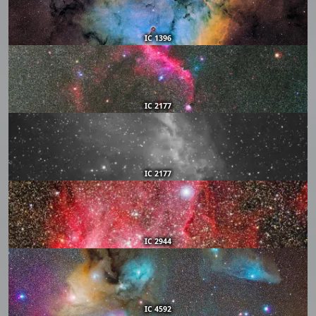
IC 1396
IC 2177
IC 2177
IC 2944
IC 4592