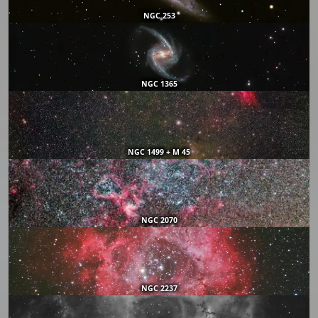
NGC 253
NGC 1365
NGC 1499 + M 45
NGC 2070
NGC 2237