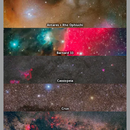
Antares + Rho Ophiuchi
Barnard 33
Cassiopeia
Crux