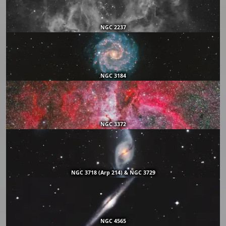
NGC 2237
NGC 3184
NGC 3372
NGC 3718 (Arp 214) & NGC 3729
NGC 4565