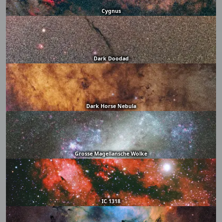
Cygnus
Dark Doodad
Dark Horse Nebula
Grosse Magellansche Wolke
IC 1318