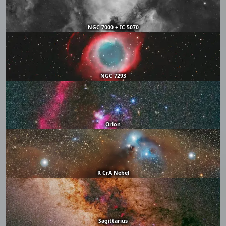
NGC 7000 + IC 5070
NGC 7293
Orion
R CrA Nebel
Sagittarius