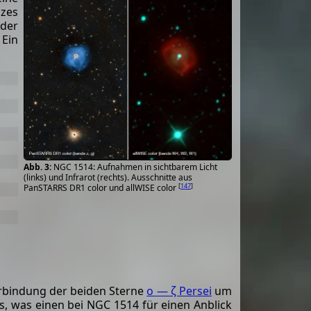
nzes
 der
 Ein
NGC 1514: Aufnahmen in sichtbarem Licht
(links) und Infrarot (rechts). Ausschnitte aus
[
147
]
PanSTARRS DR1 color und allWISE color
erbindung der beiden Sterne
ο — ζ Persei
um
ss, was einen bei NGC 1514 für einen Anblick