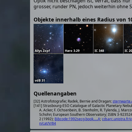
Optik nicht beschlagen ist, verrät, dass nur 
grosser, runder PN, jedoch weiterhin ohne S
Objekte innerhalb eines Radius von 1
Allys Zopf
Haro 3-29
IC 348
IC 2
vdB 31
Quellenangaben
[32] Astrofotografie; Radek, Bernie and Dragan;
sternwarte.
[141] Strasbourg-ESO Catalogue of Galactic Planetary Nebu
A. Acker, F. Ochsenbein, B. Stenholm, R. Tylenda, J. Marco
Schohn; European Southern Observatory; ISBN 3-923524-41-
2 (1992);
Bibcode:1992secg.book.....A
;
cdsarc.unistra.fr/v
n/cat/V/84