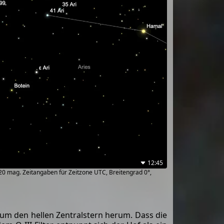
12:45
~20 mag. Zeitangaben für Zeitzone UTC, Breitengrad 0°,
 um den hellen Zentralstern herum. Dass die