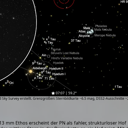
07:07 | 59.2°
zed Sky Survey erstellt. Grenzgrößen: Sternbildkarte ~6.5 mag, DSS2-Ausschnitte 
 mm Ethos erscheint der PN als fahler, strukturloser Hof