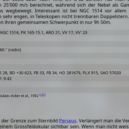
n 25'000 m/s berechnet, während sich der Nebel als Ga
ns wegbewegt. Interessant ist bei NGC 1514 vor allem
en sehr engen, in Teleskopen nicht trennbaren Doppelstern.
en ihren gemeinsamen Schwerpunkt in nur 9h 50m.
 NGC 1514, PK 165-15.1, ARO 21, VV 17, VV' 23
60." (radio)
 28, BD +30 623, FB 33, FB 34, HD 281679, PLX 915, SAO 57020
V: 9.42
[
141
]
ulae» Acker et al., 1992
 der Grenze zum Sternbild
Perseus
. Verlängert man die V
n einem Grossfeldokular sichtbar sein. Wenn man nicht wei