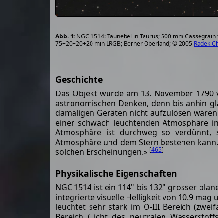
NGC 1514: Taunebel in Taurus; 500 mm Cassegrain 
75+20+20+20 min LRGB; Berner Oberland; © 2005
Radek C
Geschichte
Das Objekt wurde am 13. November 1790 vo
astronomischen Denken, denn bis anhin gl
damaligen Geräten nicht aufzulösen wären. 
einer schwach leuchtenden Atmosphäre in
Atmosphäre ist durchweg so verdünnt, s
Atmosphäre und dem Stern bestehen kann. Ei
[
465
]
solchen Erscheinungen.»
Physikalische Eigenschaften
NGC 1514 ist ein 114" bis 132" grosser plane
integrierte visuelle Helligkeit von 10.9 mag
leuchtet sehr stark im O-III Bereich (zwei
Bereich (Licht des neutralen Wasserstoff