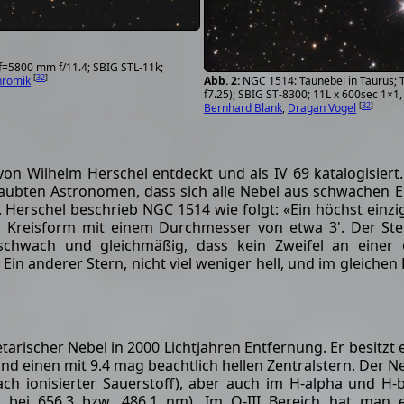
f=5800 mm f/11.4; SBIG STL-11k;
[
32
]
hromik
NGC 1514: Taunebel in Taurus;
f7.25); SBIG ST-8300; 11L x 600sec 1×1
[
32
]
Bernhard Blank
,
Dragan Vogel
n Wilhelm Herschel entdeckt und als IV 69 katalogisiert
aubten Astronomen, dass sich alle Nebel aus schwachen E
Herschel beschrieb NGC 1514 wie folgt: «Ein höchst einzi
 Kreisform mit einem Durchmesser von etwa 3'. Der Ster
chwach und gleichmäßig, dass kein Zweifel an einer o
n anderer Stern, nicht viel weniger hell, und im gleichen 
tarischer Nebel in 2000 Lichtjahren Entfernung. Er besitzt 
 und einen mit 9.4 mag beachtlich hellen Zentralstern. Der N
fach ionisierter Sauerstoff), aber auch im H-alpha und H-
s bei 656.3 bzw. 486.1 nm). Im O-III Bereich hat man 