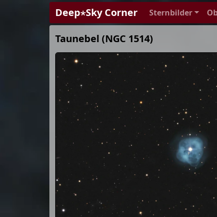
Deep⋆Sky Corner
Sternbilder
Ob
Taunebel (NGC 1514)