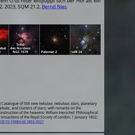
dem O-III Filter entpuppt sich der Hof als ein
2. 2023, SQM 21.2,
Bernd Nies
Trifid
ebel
des Nordens
9
NGC 1579
Palomar 2
vdB 24
] Catalogue of 500 new nebulae, nebulous stars, planetary
ebula:, and clusters of stars; with remarks on the
onstruction of the heavens; William Herschel; Philosophical
ransactions of the Royal Society of London, 1 January 1802;
OI:10.1098/rstl.1802.0021