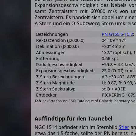
Expansionsgeschwindigkeit des Nebels vo
samt Zentralstern mit 60'000 m/s von u
Zentralstern. Es handelt sich dabei um ein
A-Stern und ein O-Subzwerg-Stern umkreis
Bezeichnungen
PN G165.5-15.2
:
h
m
s
Rektaszension (J2000.0)
04
09
17
Deklination (J2000.0)
+30° 46' 35"
Abmessungen
132." (optisch), 1
Entfernung
0.66 kpc
Radialgeschwindigkeit
+59.8 ± 4.4 km/s
Expansionsgeschwindigkeit
25.0 (O-III) km/s
Z-Stern Bezeichnungen
AG +30 402, AG82
Z-Stern Magnitude
U: 9.87, B: 9.93, 
Z-Stern Spektraltyp
sdO + A0 III
Entdecker
PICKERING 1879
«Strasbourg-ESO Catalogue of Galactic Planetary Neb
Auffindtipp für den Taunebel
NGC 1514 befindet sich im Sternbild
Stier
an
etwa das 1.5-fache, sollte der PN bereits i