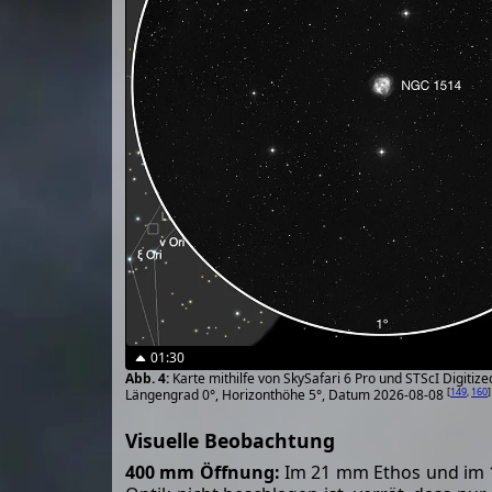
01:30
Karte mithilfe von SkySafari 6 Pro und STScI Digiti
[
149
,
160
]
Längengrad 0°, Horizonthöhe 5°, Datum 2026-08-08
Visuelle Beobachtung
400 mm Öffnung:
Im 21 mm Ethos und im 13