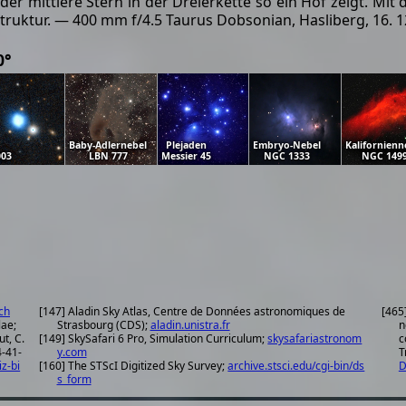
der mittlere Stern in der Dreierkette so ein Hof zeigt. Mit 
truktur. — 400 mm f/4.5 Taurus Dobsonian, Hasliberg, 16. 1
0°
Baby-Adlernebel
Plejaden
Embryo-Nebel
Kalifornienn
003
LBN 777
Messier 45
NGC 1333
NGC 149
ch
[147] Aladin Sky Atlas, Centre de Données astronomiques de
[465
lae;
Strasbourg (CDS);
aladin.unistra.fr
n
ut, C.
[149] SkySafari 6 Pro, Simulation Curriculum;
skysafariastronom
c
y.com
T
iz-bi
[160] The STScI Digitized Sky Survey;
archive.stsci.edu/cgi-bin/ds
D
s_form