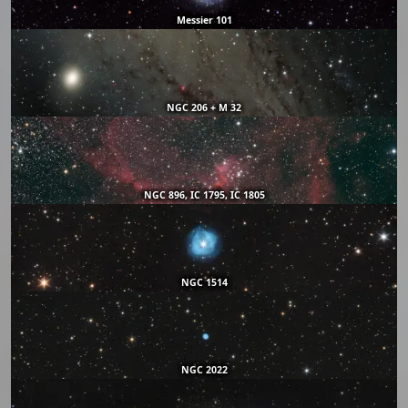
Messier 101
NGC 206 + M 32
NGC 896, IC 1795, IC 1805
NGC 1514
NGC 2022