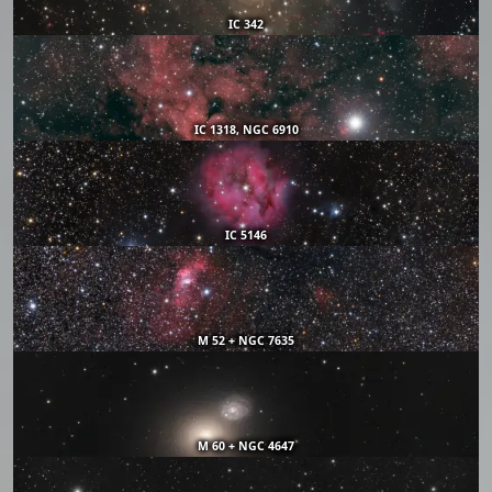
IC 342
IC 1318, NGC 6910
IC 5146
M 52 + NGC 7635
M 60 + NGC 4647