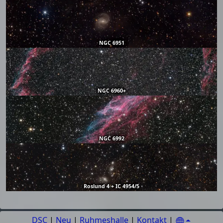
NGC 6951
NGC 6960+
NGC 6992
Roslund 4 + IC 4954/5
DSC
|
Neu
|
Ruhmeshalle
|
Kontakt
|