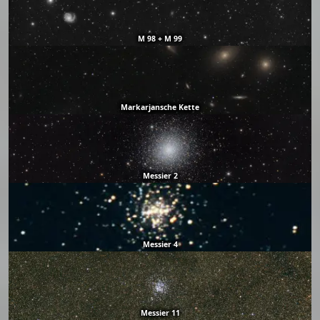
M 98 + M 99
Markarjansche Kette
Messier 2
Messier 4
Messier 11