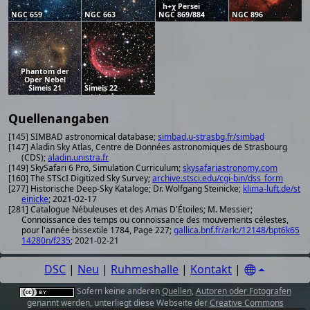
h+χ Persei
NGC 659
NGC 663
NGC 869/884
NGC 896
Phantom der
Oper Nebel
Simeis 21
Simeis 22
Quellenangaben
[145] SIMBAD astronomical database;
simbad.u-strasbg.fr/simbad
[147] Aladin Sky Atlas, Centre de Données astronomiques de Strasbourg
(CDS);
aladin.unistra.fr
[149] SkySafari 6 Pro, Simulation Curriculum;
skysafariastronomy.com
[160] The STScI Digitized Sky Survey;
archive.stsci.edu/cgi-bin/dss_form
[277] Historische Deep-Sky Kataloge; Dr. Wolfgang Steinicke;
klima-luft.de/st
einicke
; 2021-02-17
[281] Catalogue Nébuleuses et des Amas D'Étoiles; M. Messier;
Connoissance des temps ou connoissance des mouvements célestes,
pour l'année bissextile 1784, Page 227;
gallica.bnf.fr/ark:/12148/bpt6k65
14280n/f235
; 2021-02-21
DSC
|
Neu
|
Ruhmeshalle
|
Kontakt
|
Sofern keine anderen
Quellen
,
Autoren oder Fotografen
genannt werden, unterliegt diese Webseite der
Creative Commons