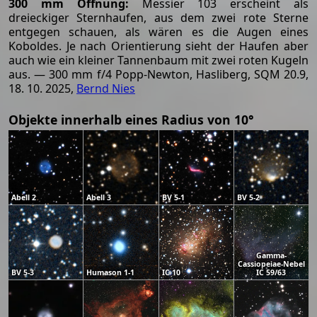
300 mm Öffnung:
Messier 103 erscheint als
dreieckiger Sternhaufen, aus dem zwei rote Sterne
entgegen schauen, als wären es die Augen eines
Koboldes. Je nach Orientierung sieht der Haufen aber
auch wie ein kleiner Tannenbaum mit zwei roten Kugeln
aus. — 300 mm f/4 Popp-Newton, Hasliberg, SQM 20.9,
18. 10. 2025,
Bernd Nies
Objekte innerhalb eines Radius von 10°
Abell 2
Abell 3
BV 5-1
BV 5-2
Gamma-
Cassiopeiae-Nebel
BV 5-3
Humason 1-1
IC 10
IC 59/63