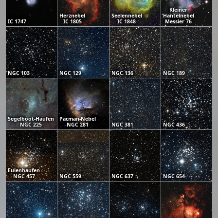
Kleiner
Herznebel
Seelennebel
Hantelnebel
IC 1747
IC 1805
IC 1848
Messier 76
NGC 103
NGC 129
NGC 136
NGC 189
Segelboot-Haufen
Pacman-Nebel
NGC 225
NGC 281
NGC 381
NGC 436
Eulenhaufen
NGC 457
NGC 559
NGC 637
NGC 654