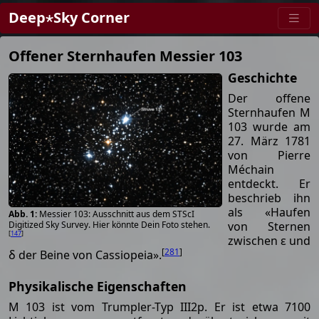
Deep⋆Sky Corner
Offener Sternhaufen Messier 103
Geschichte
Der offene
Sternhaufen M
103 wurde am
27. März 1781
von Pierre
Méchain
entdeckt. Er
beschrieb ihn
als «Haufen
Messier 103: Ausschnitt aus dem STScI
von Sternen
Digitized Sky Survey. Hier könnte Dein Foto stehen.
[
147
]
zwischen ε und
[
281
]
δ der Beine von Cassiopeia».
Physikalische Eigenschaften
M 103 ist vom Trumpler-Typ III2p. Er ist etwa 7100