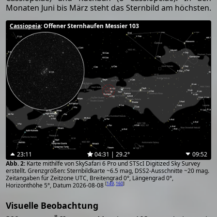
Monaten Juni bis März steht das Sternbild am höchsten.
Cassiopeia
: Offener Sternhaufen Messier 103
23:11
04:31 | 29.2°
09:52
Karte mithilfe von SkySafari 6 Pro und STScI Digitized Sky Survey
erstellt. Grenzgrößen: Sternbildkarte ~6.5 mag, DSS2-Ausschnitte ~20 mag.
Zeitangaben für Zeitzone UTC, Breitengrad 0°, Längengrad 0°,
[
149
,
160
]
Horizonthöhe 5°, Datum 2026-08-08
Visuelle Beobachtung