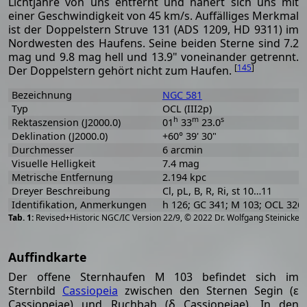
Lichtjahre von uns entfernt und nähert sich uns mit
einer Geschwindigkeit von 45 km/s. Auffälliges Merkmal
ist der Doppelstern Struve 131 (ADS 1209, HD 9311) im
Nordwesten des Haufens. Seine beiden Sterne sind 7.2
mag und 9.8 mag hell und 13.9" voneinander getrennt.
[
145
]
Der Doppelstern gehört nicht zum Haufen.
Bezeichnung
NGC 581
Typ
OCL (III2p)
h
m
s
Rektaszension (J2000.0)
01
33
23.0
Deklination (J2000.0)
+60° 39' 30"
Durchmesser
6 arcmin
Visuelle Helligkeit
7.4 mag
Metrische Entfernung
2.194 kpc
Dreyer Beschreibung
Cl, pL, B, R, Ri, st 10…11
Identifikation, Anmerkungen
h 126; GC 341; M 103; OCL 326
[
2
Revised+Historic NGC/IC Version 22/9, © 2022 Dr. Wolfgang Steinicke
Auffindkarte
Der offene Sternhaufen M 103 befindet sich im
Sternbild
Cassiopeia
zwischen den Sternen Segin (ε
Cassiopeiae) und Ruchbah (δ Cassiopeiae). In den