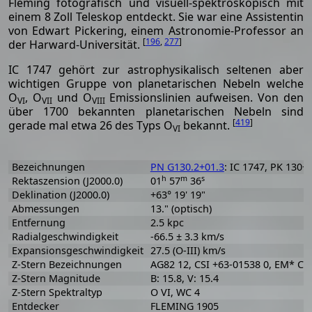
Fleming fotografisch und visuell-spektroskopisch mit
einem 8 Zoll Teleskop entdeckt. Sie war eine Assistentin
von Edwart Pickering, einem Astronomie-Professor an
[
196
,
277
]
der Harward-Universität.
IC 1747 gehört zur astrophysikalisch seltenen aber
wichtigen Gruppe von planetarischen Nebeln welche
O
, O
und O
Emissionslinien aufweisen. Von den
VI
VII
VIII
über 1700 bekannten planetarischen Nebeln sind
[
419
]
gerade mal etwa 26 des Typs O
bekannt.
VI
Bezeichnungen
PN G130.2+01.3
: IC 1747, PK 130+0
h
m
s
Rektaszension (J2000.0)
01
57
36
Deklination (J2000.0)
+63° 19' 19"
Abmessungen
13." (optisch)
Entfernung
2.5 kpc
Radialgeschwindigkeit
-66.5 ± 3.3 km/s
Expansionsgeschwindigkeit
27.5 (O-III) km/s
Z-Stern Bezeichnungen
AG82 12, CSI +63-01538 0, EM* CD
Z-Stern Magnitude
B: 15.8, V: 15.4
Z-Stern Spektraltyp
O VI, WC 4
Entdecker
FLEMING 1905