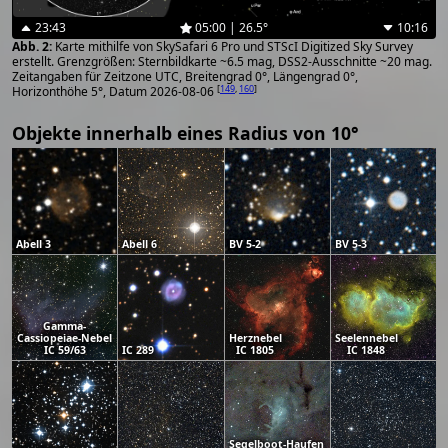
23:43
05:00 | 26.5°
10:16
Karte mithilfe von SkySafari 6 Pro und STScI Digitized Sky Survey
erstellt. Grenzgrößen: Sternbildkarte ~6.5 mag, DSS2-Ausschnitte ~20 mag.
Zeitangaben für Zeitzone UTC, Breitengrad 0°, Längengrad 0°,
[
149
,
160
]
Horizonthöhe 5°, Datum 2026-08-06
Objekte innerhalb eines Radius von 10°
Abell 3
Abell 6
BV 5-2
BV 5-3
Gamma-
Cassiopeiae-Nebel
Herznebel
Seelennebel
IC 59/63
IC 289
IC 1805
IC 1848
Segelboot-Haufen