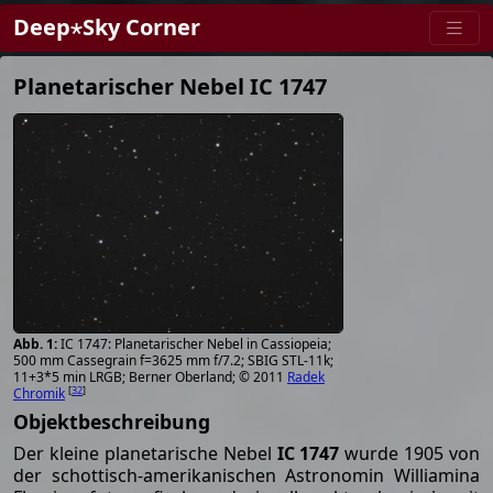
Deep⋆Sky Corner
Planetarischer Nebel IC 1747
IC 1747: Planetarischer Nebel in Cassiopeia;
500 mm Cassegrain f=3625 mm f/7.2; SBIG STL-11k;
11+3*5 min LRGB; Berner Oberland; © 2011
Radek
[
32
]
Chromik
Objektbeschreibung
Der kleine planetarische Nebel
IC 1747
wurde 1905 von
der schottisch-amerikanischen Astronomin Williamina