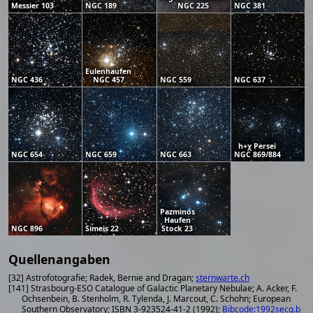
Messier 103
NGC 189
NGC 225
NGC 381
Eulenhaufen
NGC 436
NGC 457
NGC 559
NGC 637
h+χ Persei
NGC 654
NGC 659
NGC 663
NGC 869/884
Pazminos
Haufen
NGC 896
Simeis 22
Stock 23
Quellenangaben
[32] Astrofotografie; Radek, Bernie and Dragan;
sternwarte.ch
[141] Strasbourg-ESO Catalogue of Galactic Planetary Nebulae; A. Acker, F.
Ochsenbein, B. Stenholm, R. Tylenda, J. Marcout, C. Schohn; European
Southern Observatory; ISBN 3-923524-41-2 (1992);
Bibcode:1992secg.b