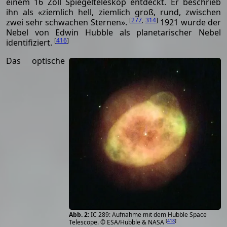
einem 16 Zoll Spiegelteleskop entdeckt. Er beschrieb
ihn als «ziemlich hell, ziemlich groß, rund, zwischen
[
277
,
314
]
zwei sehr schwachen Sternen».
1921 wurde der
Nebel von Edwin Hubble als planetarischer Nebel
[
416
]
identifiziert.
Das optische
IC 289: Aufnahme mit dem Hubble Space
[
418
]
Telescope. © ESA/Hubble & NASA