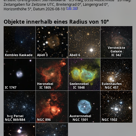
Zeitangaben für Zeitzone UTC, Breitengrad 0°, Längengrad 0°,
[
149
,
160
]
Horizonthöhe 5°, Datum 2026-08-10
Objekte innerhalb eines Radius von 10°
Versteckte
Galaxie
Kembles Kaskade
Abell 3
Abell 6
IC 342
Herznebel
Seelennebel
Eulenhaufen
IC 1747
IC 1805
IC 1848
NGC 457
h+χ Persei
Austernnebel
NGC 869/884
NGC 896
NGC 1501
NGC 1502