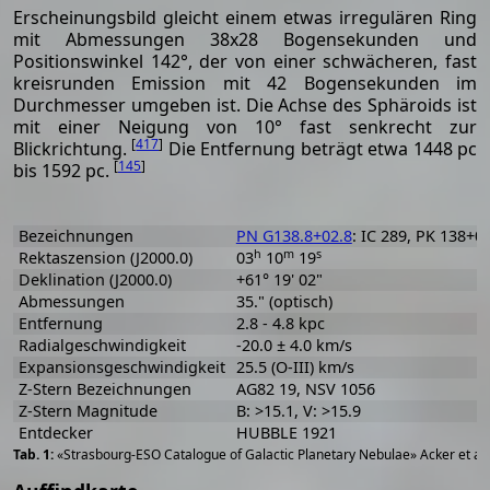
Erscheinungsbild gleicht einem etwas irregulären Ring
mit Abmessungen 38x28 Bogensekunden und
Positionswinkel 142°, der von einer schwächeren, fast
kreisrunden Emission mit 42 Bogensekunden im
Durchmesser umgeben ist. Die Achse des Sphäroids ist
mit einer Neigung von 10° fast senkrecht zur
[
417
]
Blickrichtung.
Die Entfernung beträgt etwa 1448 pc
[
145
]
bis 1592 pc.
Bezeichnungen
PN G138.8+02.8
: IC 289, PK 138+02
h
m
s
Rektaszension (J2000.0)
03
10
19
Deklination (J2000.0)
+61° 19' 02"
Abmessungen
35." (optisch)
Entfernung
2.8 - 4.8 kpc
Radialgeschwindigkeit
-20.0 ± 4.0 km/s
Expansionsgeschwindigkeit
25.5 (O-III) km/s
Z-Stern Bezeichnungen
AG82 19, NSV 1056
Z-Stern Magnitude
B: >15.1, V: >15.9
Entdecker
HUBBLE 1921
«Strasbourg-ESO Catalogue of Galactic Planetary Nebulae» Acker et al