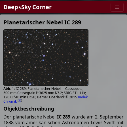
Deep⋆Sky Corner
Planetarischer Nebel IC 289
IC 289: Planetarischer Nebel in Cassiopeia;
500 mm Cassegrain f=3625 mm f/7.2; SBIG STL-11k;
120+3*40 min LRGB; Berner Oberland; © 2015
Radek
[
32
]
Chromik
Objektbeschreibung
Der planetarische Nebel
IC 289
wurde am 2. September
1888 vom amerikanischen Astronomen Lewis Swift mit