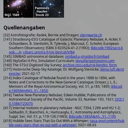
Pazminos
Haufen
NGC 1569
Stock 23
Quellenangaben
[32] Astrofotografie; Radek, Bernie and Dragan;
sternwarte.ch
[141] Strasbourg-ESO Catalogue of Galactic Planetary Nebulae; A. Acker, F.
Ochsenbein, B. Stenholm, R. Tylenda, J. Marcout, C. Schohn; European
Southern Observatory; ISBN 3-923524-41-2 (1992);
Bibcode:1992secg.b
ook.....A
;
cdsarc.unistra.fr/viz-bin/cat/V/84
[145] SIMBAD astronomical database;
simbad.u-strasbg.fr/simbad
[149] SkySafari 6 Pro, Simulation Curriculum;
skysafariastronomy.com
[160] The STScI Digitized Sky Survey;
archive.stsci.edu/cgi-bin/dss_form
[277] Historische Deep-Sky Kataloge; Dr. Wolfgang Steinicke;
klima-luft.de/st
einicke
; 2021-02-17
[314] Index Catalogue of Nebulæ found in the years 1888 to 1894, with
Notes and Corrections to the New General Catalogue; Dreyer, J. L. E.;
Memoirs of the Royal Astronomical Society, Vol. 51, p.185; 1895;
Bibcod
e:1895MmRAS..51..185D
[416] Twelve New Planetary Nebulae; Edwin Hubble; Publications of the
Astronomical Society of the Pacific, Volume 33, Number 193, 1921;
DOI:1
0.1086/123070
[417] Internal motions in planetary nebulae : NGC 7354, I 289 and HU 1-2;
Sabbadin, F.; Bianchini, A.; Hamzaoglu, E.; Astronomy and Astrophysics,
Suppl. Ser., Vol. 51, p. 119-126 (1983);
Bibcode:1983A&AS...51..119S
[418] Hubble Sees Stars That Go Out With a Whimper;
nasa.gov/content/hub
ble-sees-stars-that-go-out-with-a-whimper
; 2021-08-03