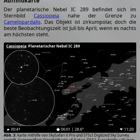
Auffindkarte
Der planetarische Nebel IC 289 befindet sich im
Sternbild
Cassiopeia
nahe der Grenze zu
Camelopardalis
. Das Objekt ist zirkumpolar, doch die
beste Beobachtungszeit ist Juli bis April, wenn es nachts
am höchsten steht.
Cassiopeia
: Planetarischer Nebel IC 289
00:41
06:01 | 28.6°
11:20
Karte mithilfe von SkySafari 6 Pro und STScI Digitized Sky Survey
erstellt. Grenzgrößen: Sternbildkarte ~6.5 mag, DSS2-Ausschnitte ~20 mag.