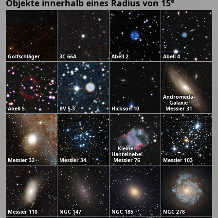
Objekte innerhalb eines Radius von 15°
Golfschläger
3C 66A
Abell 2
Abell 4
Andromeda-
Galaxie
Abell 5
BV 5-3
Hickson 10
Messier 31
Kleiner
Hantelnebel
Messier 32
Messier 34
Messier 76
Messier 103
Messier 110
NGC 147
NGC 185
NGC 278