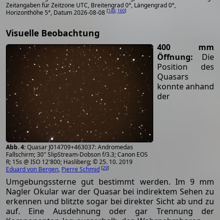
Zeitangaben für Zeitzone UTC, Breitengrad 0°, Längengrad 0°,
[
149
,
160
]
Horizonthöhe 5°, Datum 2026-08-08
Visuelle Beobachtung
400 mm
Öffnung:
Die
Position des
Quasars
konnte anhand
der
Quasar J014709+463037: Andromedas
Fallschirm; 30" SlipStream-Dobson f/3.3; Canon EOS
R; 15s @ ISO 12'800; Hasliberg; © 25. 10. 2019
[
29
]
Eduard von Bergen
,
Pierre Schmid
Umgebungssterne gut bestimmt werden. Im 9 mm
Nagler Okular war der Quasar bei indirektem Sehen zu
erkennen und blitzte sogar bei direkter Sicht ab und zu
auf. Eine Ausdehnung oder gar Trennung der