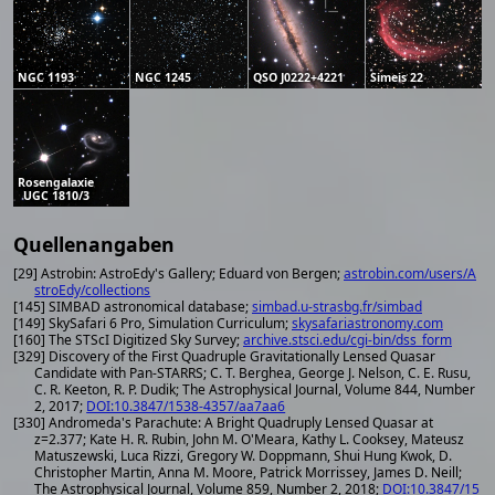
NGC 1193
NGC 1245
QSO J0222+4221
Simeis 22
Rosengalaxie
UGC 1810/3
Quellenangaben
[29] Astrobin: AstroEdy's Gallery; Eduard von Bergen;
astrobin.com/users/A
stroEdy/collections
[145] SIMBAD astronomical database;
simbad.u-strasbg.fr/simbad
[149] SkySafari 6 Pro, Simulation Curriculum;
skysafariastronomy.com
[160] The STScI Digitized Sky Survey;
archive.stsci.edu/cgi-bin/dss_form
[329] Discovery of the First Quadruple Gravitationally Lensed Quasar
Candidate with Pan-STARRS; C. T. Berghea, George J. Nelson, C. E. Rusu,
C. R. Keeton, R. P. Dudik; The Astrophysical Journal, Volume 844, Number
2, 2017;
DOI:10.3847/1538-4357/aa7aa6
[330] Andromeda's Parachute: A Bright Quadruply Lensed Quasar at
z=2.377; Kate H. R. Rubin, John M. O'Meara, Kathy L. Cooksey, Mateusz
Matuszewski, Luca Rizzi, Gregory W. Doppmann, Shui Hung Kwok, D.
Christopher Martin, Anna M. Moore, Patrick Morrissey, James D. Neill;
The Astrophysical Journal, Volume 859, Number 2, 2018;
DOI:10.3847/15