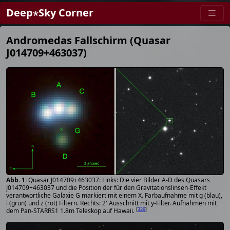
Deep⋆Sky Corner
Andromedas Fallschirm (Quasar
J014709+463037)
Quasar J014709+463037: Links: Die vier Bilder A-D des Quasars
J014709+463037 und die Position der für den Gravitationslinsen-Effekt
verantwortliche Galaxie G markiert mit einem X. Farbaufnahme mit g (blau),
i (grün) und z (rot) Filtern. Rechts: 2' Ausschnitt mit y-Filter. Aufnahmen mit
[
329
]
dem Pan-STARRS1 1.8m Teleskop auf Hawaii.