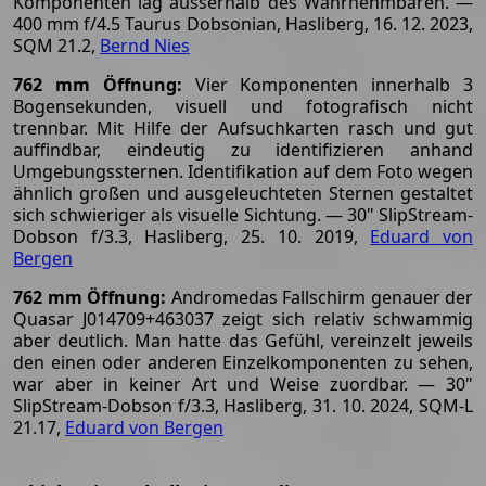
Komponenten lag ausserhalb des Wahrnehmbaren. —
400 mm f/4.5 Taurus Dobsonian, Hasliberg, 16. 12. 2023,
SQM 21.2,
Bernd Nies
762 mm Öffnung:
Vier Komponenten innerhalb 3
Bogensekunden, visuell und fotografisch nicht
trennbar. Mit Hilfe der Aufsuchkarten rasch und gut
auffindbar, eindeutig zu identifizieren anhand
Umgebungssternen. Identifikation auf dem Foto wegen
ähnlich großen und ausgeleuchteten Sternen gestaltet
sich schwieriger als visuelle Sichtung. — 30" SlipStream-
Dobson f/3.3, Hasliberg, 25. 10. 2019,
Eduard von
Bergen
762 mm Öffnung:
Andromedas Fallschirm genauer der
Quasar J014709+463037 zeigt sich relativ schwammig
aber deutlich. Man hatte das Gefühl, vereinzelt jeweils
den einen oder anderen Einzelkomponenten zu sehen,
war aber in keiner Art und Weise zuordbar. — 30"
SlipStream-Dobson f/3.3, Hasliberg, 31. 10. 2024, SQM-L
21.17,
Eduard von Bergen