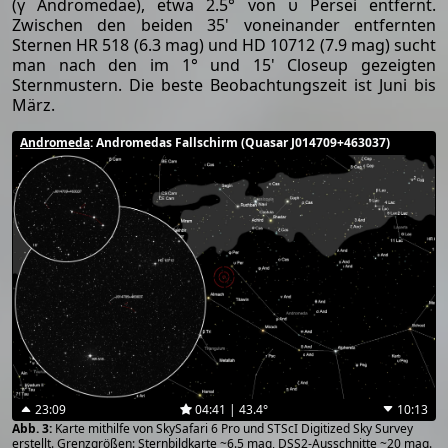
(γ Andromedae), etwa 2.5° von υ Persei entfernt.
Zwischen den beiden 35' voneinander entfernten
Sternen HR 518 (6.3 mag) und HD 10712 (7.9 mag) sucht
man nach den im 1° und 15' Closeup gezeigten
Sternmustern. Die beste Beobachtungszeit ist Juni bis
März.
Andromeda
: Andromedas Fallschirm (Quasar J014709+463037)
23:09
04:41 | 43.4°
10:13
Karte mithilfe von SkySafari 6 Pro und STScI Digitized Sky Survey
erstellt. Grenzgrößen: Sternbildkarte ~6.5 mag, DSS2-Ausschnitte ~20 mag.