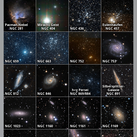
Pacman-Nebel
Mirachs Geist
Eulenhaufen
NGC 281
NGC 404
NGC 436
NGC 457
NGC 659
NGC 663
NGC 752
NGC 753
Silbersplitter-
h+χ Persei
Galaxie
NGC 812
NGC 846
NGC 869/884
NGC 891
NGC 1023
NGC 1160
NGC 1161
NGC 1169