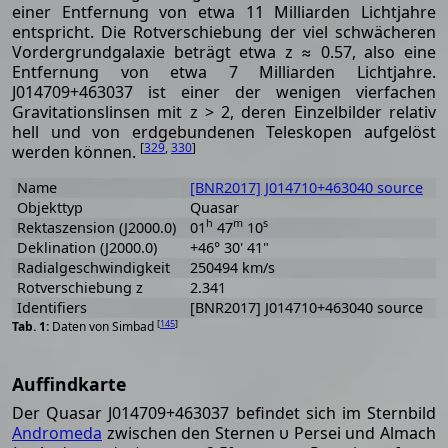
einer Entfernung von etwa 11 Milliarden Lichtjahre
entspricht. Die Rotverschiebung der viel schwächeren
Vordergrundgalaxie beträgt etwa z ≈ 0.57, also eine
Entfernung von etwa 7 Milliarden Lichtjahre.
J014709+463037 ist einer der wenigen vierfachen
Gravitationslinsen mit z > 2, deren Einzelbilder relativ
hell und von erdgebundenen Teleskopen aufgelöst
[
329
,
330
]
werden können.
Name
[BNR2017] J014710+463040 source
Objekttyp
Quasar
h
m
s
Rektaszension (J2000.0)
01
47
10
Deklination (J2000.0)
+46° 30' 41"
Radialgeschwindigkeit
250494 km/s
Rotverschiebung z
2.341
Identifiers
[BNR2017] J014710+463040 source
[
145
]
Daten von Simbad
Auffindkarte
Der Quasar J014709+463037 befindet sich im Sternbild
Andromeda
zwischen den Sternen υ Persei und Almach