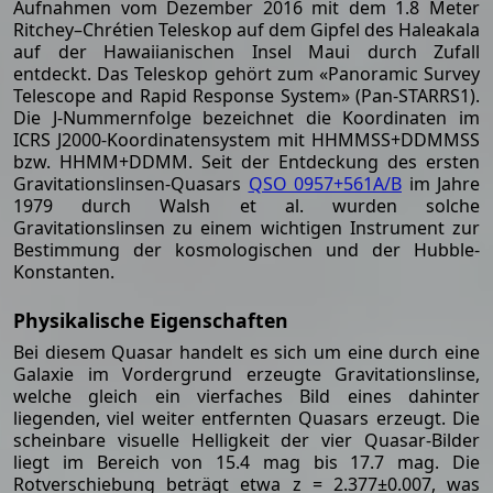
Aufnahmen vom Dezember 2016 mit dem 1.8 Meter
Ritchey–Chrétien Teleskop auf dem Gipfel des Haleakala
auf der Hawaiianischen Insel Maui durch Zufall
entdeckt. Das Teleskop gehört zum «Panoramic Survey
Telescope and Rapid Response System» (Pan-STARRS1).
Die J-Nummernfolge bezeichnet die Koordinaten im
ICRS J2000-Koordinatensystem mit HHMMSS+DDMMSS
bzw. HHMM+DDMM. Seit der Entdeckung des ersten
Gravitationslinsen-Quasars
QSO 0957+561A/B
im Jahre
1979 durch Walsh et al. wurden solche
Gravitationslinsen zu einem wichtigen Instrument zur
Bestimmung der kosmologischen und der Hubble-
Konstanten.
Physikalische Eigenschaften
Bei diesem Quasar handelt es sich um eine durch eine
Galaxie im Vordergrund erzeugte Gravitationslinse,
welche gleich ein vierfaches Bild eines dahinter
liegenden, viel weiter entfernten Quasars erzeugt. Die
scheinbare visuelle Helligkeit der vier Quasar-Bilder
liegt im Bereich von 15.4 mag bis 17.7 mag. Die
Rotverschiebung beträgt etwa z = 2.377±0.007, was