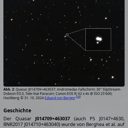
Quasar J014709+463037: Andromedas Fallschirm; 30" SlipStream-
Dobson f/3.3, Tele-Vue Paracorr; Canon EOS R; 62 x 4s @ ISO 25'600;
[
29
]
Hasliberg; © 31. 10. 2024
Eduard von Bergen
Geschichte
Der Quasar
J014709+463037
(auch PS J0147+4630,
BNR2017 J014710+463040) wurde von Berghea et al. auf