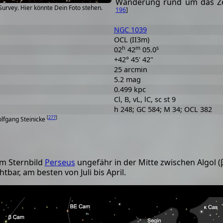
Wanderung rund um das Ze
Survey. Hier könnte Dein Foto stehen.
196
]
NGC 1039
OCL (II3m)
h
m
s
02
42
05.0
+42° 45' 42"
25 arcmin
5.2 mag
0.499 kpc
Cl, B, vL, lC, sc st 9
h 248; GC 584; M 34; OCL 382
[
277
]
olfgang Steinicke
im Sternbild
Perseus
ungefähr in der Mitte zwischen Algol (
bar, am besten von Juli bis April.