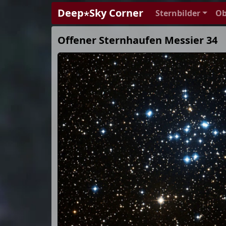
Deep⋆Sky Corner
Sternbilder
Ob
Offener Sternhaufen Messier 34