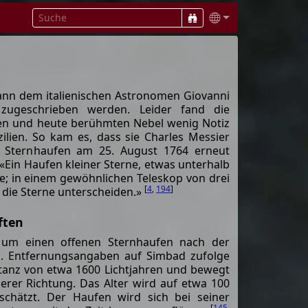
ann dem italienischen Astronomen Giovanni
zugeschrieben werden. Leider fand die
ten und heute berühmten Nebel wenig Notiz
ilien. So kam es, dass sie Charles Messier
n Sternhaufen am 25. August 1764 erneut
 «Ein Haufen kleiner Sterne, etwas unterhalb
e; in einem gewöhnlichen Teleskop von drei
[
4
,
194
]
h die Sterne unterscheiden.»
ften
 um einen offenen Sternhaufen nach der
3m. Entfernungsangaben auf Simbad zufolge
istanz von etwa 1600 Lichtjahren und bewegt
erer Richtung. Das Alter wird auf etwa 100
eschätzt. Der Haufen wird sich bei seiner
[
145
,