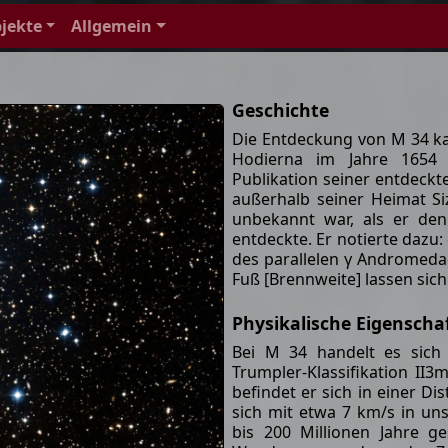
jekte
Allgemein
Geschichte
Die Entdeckung von M 34 k
Hodierna im Jahre 1654 
Publikation seiner entdeck
außerhalb seiner Heimat Siz
unbekannt war, als er de
entdeckte. Er notierte dazu:
des parallelen γ Andromeda
Fuß [Brennweite] lassen sic
Physikalische Eigenscha
Bei M 34 handelt es sich
Trumpler-Klassifikation II
befindet er sich in einer D
sich mit etwa 7 km/s in uns
bis 200 Millionen Jahre g