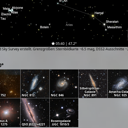
05:40 | 47.2°
zed Sky Survey erstellt. Grenzgrößen: Sternbildkarte ~6.5 mag, DSS2-Ausschnitte 
0°
Silbersplitter-
Galaxie
Amatha-Gala
 752
NGC 812
NGC 846
NGC 891
NGC 925
eus A
Rosengalaxie
 1275
QSO J0222+4221
UGC 1810/3