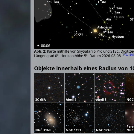
00:06
Karte mithilfe von SkySafari 6 Pro und STScI Digiti
[
149
,
160
]
Längengrad 0°, Horizonthöhe 5°, Datum 2026-08-08
Objekte innerhalb eines Radius von 1
3C 66A
Abell 4
Abell 5
NGC
Pers
NGC 1169
NGC 1193
NGC 1245
NGC