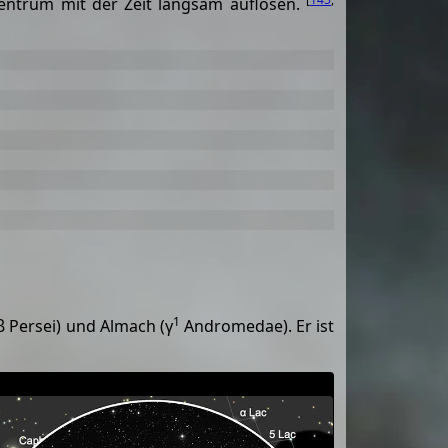
ntrum mit der Zeit langsam auflösen.
1
β Persei) und Almach (γ
Andromedae). Er ist