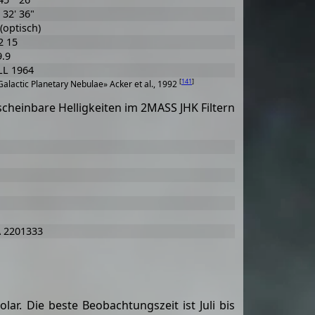
 32' 36"
 (optisch)
2 15
9.9
LL 1964
[
141
]
alactic Planetary Nebulae» Acker et al., 1992
 scheinbare Helligkeiten im 2MASS JHK Filtern
 2201333
lar. Die beste Beobachtungszeit ist Juli bis