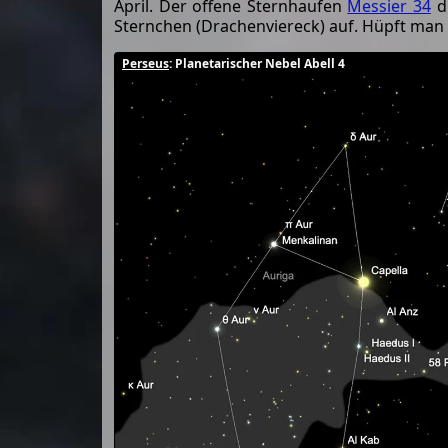
April. Der offene Sternhaufen
Messier 34
di
Sternchen (Drachenviereck) auf. Hüpft man 
Perseus
: Planetarischer Nebel Abell 4