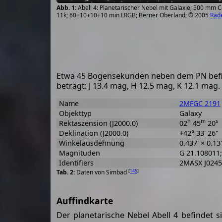
Abell 4: Planetarischer Nebel mit Galaxie; 500 mm 
11k; 60+10+10+10 min LRGB; Berner Oberland; © 2005
Rad
Etwa 45 Bogensekunden neben dem PN befi
beträgt: J 13.4 mag, H 12.5 mag, K 12.1 mag.
Name
2MFGC 2191
Objekttyp
Galaxy
h
m
s
Rektaszension (J2000.0)
02
45
20
Deklination (J2000.0)
+42° 33' 26"
Winkelausdehnung
0.437' × 0.13
Magnituden
G 21.108011;
Identifiers
2MASX J0245
[
145
]
Daten von Simbad
Auffindkarte
Der planetarische Nebel Abell 4 befindet s