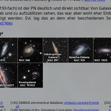
3-fach) ist der PN deutlich und direkt sichtbar. Von Galaxi
b und zu aufzublitzen sehen, das war aber wohl eher Ei
ätigt werden. Evl. lag das an dem eher bescheidenen Se
nd Nies
0°
Silbersplitter-
Galaxie
Amatha-Galaxie
 812
NGC 846
NGC 891
NGC 925
NGC 1023
Rosengalaxie
J0222+4221
UGC 1810/3
ch
[145] SIMBAD astronomical database;
simbad.u-strasbg.fr/simb
[332
lae;
ad
A
ut, C.
[149] SkySafari 6 Pro, Simulation Curriculum;
skysafariastronom
6