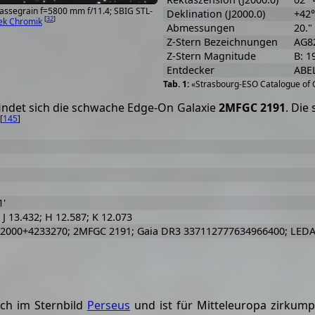
Cassegrain f=5800 mm f/11.4; SBIG STL-
Deklination (J2000.0)
+42°
[
32
]
ek Chromik
Abmessungen
20."
Z-Stern Bezeichnungen
AG8
Z-Stern Magnitude
B: 1
Entdecker
ABE
«Strasbourg-ESO Catalogue of G
ndet sich die schwache Edge-On Galaxie
2MFGC 2191
. Die
[
145
]
1'
 J 13.432; H 12.587; K 12.073
2000+4233270; 2MFGC 2191; Gaia DR3 337112777634966400; LEDA
ich im Sternbild
Perseus
und ist für Mitteleuropa zirkumpo