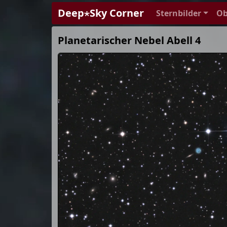
Deep⋆Sky Corner
Sternbilder
Ob
Planetarischer Nebel Abell 4