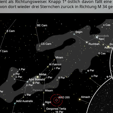
ent als Richtungsweiser. Knapp 1° östlich davon fällt ein
von dort wieder drei Sternchen zurück in Richtung M 34 gel