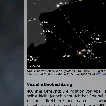
00:06
Karte mithilfe von SkySafari 6 Pro und STScI Digiti
[
149
,
160
]
Längengrad 0°, Horizonthöhe 5°, Datum 2026-08-08
Visuelle Beobachtung
400 mm Öffnung:
Die Position von Abell 
selbst bleibt jedoch nicht sichtbar. Erst b
nur bei indirektem Sehen knapp als schwac
daneben ist nichts zu sehen. — Taurus T400 f