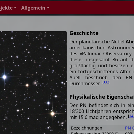
jekte
Allgemein
Geschichte
Der planetarische Nebel
Abe
amerikanischen Astronomen
des «Palomar Observatory 
dieser insgesamt 86 auf d
großflächig und besitzen e
ein fortgeschrittenes Alter
Abell beschrieb den P
[
332
]
Durchmesser.
Physikalische Eigenscha
Der PN befindet sich in e
18'300 Lichtjahren entsprich
[
14
mit 15.6 mag angegeben.
Bezeichnungen
PN G
h
Rektaszension (J2000.0)
02