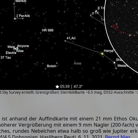
05:39 | 47.3°
zed Sky Survey erstellt. Grenzgrößen: Sternbildkarte ~6.5 mag, DSS2-Ausschnitte 
4 ist anhand der Auffindkarte mit einem 21 mm Ethos Oku
ei höherer Vergrößerung mit einem 9 mm Nagler (200-fach) 
hes, rundes Nebelchen etwa halb so groß wie Jupiter er
/4.5 Dobsonian, Hasliberg Reuti, 6. 11. 2021,
Bernd Nies