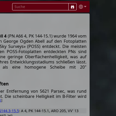
ll 4
(PN A66 4, PK 144-15.1) wurde 1964 vom
 George Ogden Abell auf den Fotoplatten
Sky Surveys» (POSS) entdeckt. Die meisten
en POSS-Fotoplatten entdeckten PNs sind
ine geringe Oberflächenhelligkeit, was auf
 ihres Entwicklungsstadiums schließen lässt.
N als eine homogene Scheibe mit 20"
ften
iner Entfernung von 5621 Parsec, was rund
t. Die scheinbare Helligkeit im B-Filter wird
5
]
144.3-15.5
: A 4, PK 144-15.1, ARO 205, VV' 13
m
s
45
26