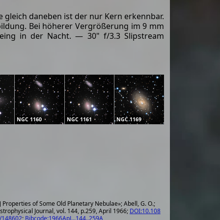
e gleich daneben ist der nur Kern erkennbar.
nbildung. Bei höherer Vergrößerung im 9 mm
eing in der Nacht. — 30" f/3.3 Slipstream
NGC 1160
NGC 1161
NGC 1169
] Properties of Some Old Planetary Nebulae»; Abell, G. O.;
strophysical Journal, vol. 144, p.259, April 1966;
DOI:10.108
/148602
;
Bibcode:1966ApJ...144..259A