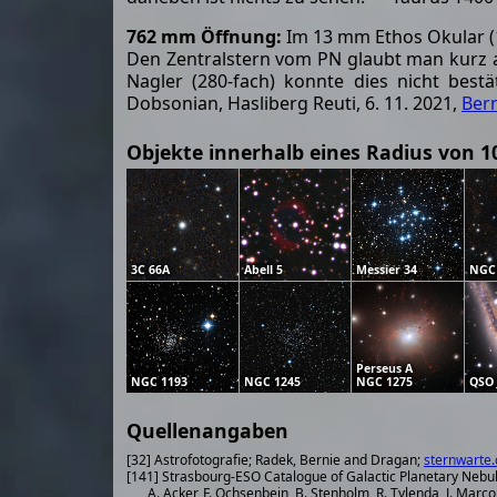
762 mm Öffnung:
Im 13 mm Ethos Okular (19
Den Zentralstern vom PN glaubt man kurz a
Nagler (280-fach) konnte dies nicht best
Dobsonian, Hasliberg Reuti, 6. 11. 2021,
Ber
Objekte innerhalb eines Radius von 1
3C 66A
Abell 5
Messier 34
NGC
Perseus A
NGC 1193
NGC 1245
NGC 1275
QSO 
Quellenangaben
[32] Astrofotografie; Radek, Bernie and Dragan;
sternwarte.
[141] Strasbourg-ESO Catalogue of Galactic Planetary Nebu
A. Acker, F. Ochsenbein, B. Stenholm, R. Tylenda, J. Marco