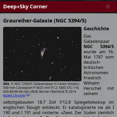
Deep⋆Sky Corner
Graureiher-Galaxie (NGC 5394/5)
Geschichte
Das
Galaxienpaar
NGC 5394/5
wurde am 16.
Mai 1787 vom
deutsch-
britischen
Astronomen
Friedrich
Wilhelm
NGC 5394/5: Galaxienpaar in Canes Venatici;
Herschel mit
500 mm Cassegrain f=3625 mm f/7.2; SBIG STL-11k;
420-60-60-60 min LRGB; Berner Oberland; © 2014
seinem
[
32
]
Radek Chromik
selbstgebauten 18.7 Zoll f/12.8 Spiegelteleskop im
englischen Slough entdeckt. Er katalogisierte sie als I
190 und I 191 und notierte: «Zwei. Der Süden ziemlich