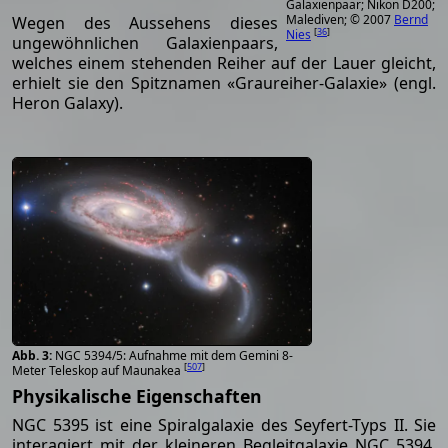
Galaxienpaar; Nikon D200;
Malediven; © 2007
Bernd
Wegen des Aussehens dieses
[
36
]
Nies
ungewöhnlichen Galaxienpaars,
welches einem stehenden Reiher auf der Lauer gleicht,
erhielt sie den Spitznamen «Graureiher-Galaxie» (engl.
Heron Galaxy).
NGC 5394/5: Aufnahme mit dem Gemini 8-
[
507
]
Meter Teleskop auf Maunakea
Physikalische Eigenschaften
NGC 5395 ist eine Spiralgalaxie des Seyfert-Typs II. Sie
interagiert mit der kleineren Begleitgalaxie NGC 5394,