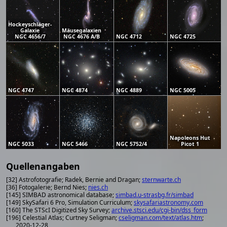
Hockeyschläger-
Galaxie
Mäusegalaxien
NGC 4656/7
NGC 4676 A/B
NGC 4712
NGC 4725
NGC 4747
NGC 4874
NGC 4889
NGC 5005
Napoleons Hut
NGC 5033
NGC 5466
NGC 5752/4
Picot 1
Quellenangaben
[32] Astrofotografie; Radek, Bernie and Dragan;
sternwarte.ch
[36] Fotogalerie; Bernd Nies;
nies.ch
[145] SIMBAD astronomical database;
simbad.u-strasbg.fr/simbad
[149] SkySafari 6 Pro, Simulation Curriculum;
skysafariastronomy.com
[160] The STScI Digitized Sky Survey;
archive.stsci.edu/cgi-bin/dss_form
[196] Celestial Atlas; Curtney Seligman;
cseligman.com/text/atlas.htm
;
2020-12-28