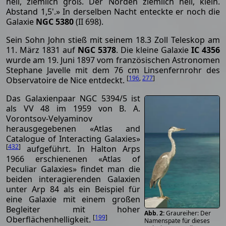
hell, ziemlich groß. Der Norden ziemlich hell, klein.
Abstand 1,5'.» In derselben Nacht enteckte er noch die
Galaxie
NGC 5380
(II 698).
Sein Sohn John stieß mit seinem 18.3 Zoll Teleskop am
11. März 1831 auf
NGC 5378
. Die kleine Galaxie
IC 4356
wurde am 19. Juni 1897 vom französischen Astronomen
Stephane Javelle mit dem 76 cm Linsenfernrohr des
[
196
,
277
]
Observatoire de Nice entdeckt.
Das Galaxienpaar NGC 5394/5 ist
als VV 48 im 1959 von B. A.
Vorontsov-Velyaminov
herausgegebenen «Atlas and
Catalogue of Interacting Galaxies»
[
432
]
aufgeführt. In Halton Arps
1966 erschienenen «Atlas of
Peculiar Galaxies» findet man die
beiden interagierenden Galaxien
unter Arp 84 als ein Beispiel für
eine Galaxie mit einem großen
Begleiter mit hoher
Graureiher: Der
[
199
]
Oberflächenhelligkeit.
Namenspate für dieses