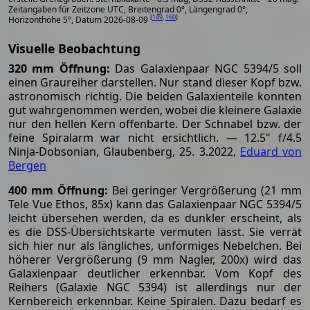
Zeitangaben für Zeitzone UTC, Breitengrad 0°, Längengrad 0°,
[
149
,
160
]
Horizonthöhe 5°, Datum 2026-08-09
Visuelle Beobachtung
320 mm Öffnung:
Das Galaxienpaar NGC 5394/5 soll
einen Graureiher darstellen. Nur stand dieser Kopf bzw.
astronomisch richtig. Die beiden Galaxienteile konnten
gut wahrgenommen werden, wobei die kleinere Galaxie
nur den hellen Kern offenbarte. Der Schnabel bzw. der
feine Spiralarm war nicht ersichtlich. — 12.5" f/4.5
Ninja-Dobsonian, Glaubenberg, 25. 3.2022,
Eduard von
Bergen
400 mm Öffnung:
Bei geringer Vergrößerung (21 mm
Tele Vue Ethos, 85x) kann das Galaxienpaar NGC 5394/5
leicht übersehen werden, da es dunkler erscheint, als
es die DSS-Übersichtskarte vermuten lässt. Sie verrät
sich hier nur als längliches, unförmiges Nebelchen. Bei
höherer Vergrößerung (9 mm Nagler, 200x) wird das
Galaxienpaar deutlicher erkennbar. Vom Kopf des
Reihers (Galaxie NGC 5394) ist allerdings nur der
Kernbereich erkennbar. Keine Spiralen. Dazu bedarf es