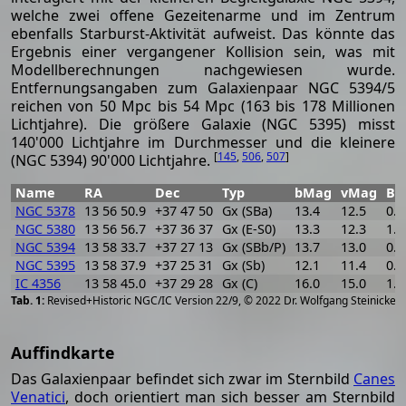
welche zwei offene Gezeitenarme und im Zentrum
ebenfalls Starburst-Aktivität aufweist. Das könnte das
Ergebnis einer vergangener Kollision sein, was mit
Modellberechnungen nachgewiesen wurde.
Entfernungsangaben zum Galaxienpaar NGC 5394/5
reichen von 50 Mpc bis 54 Mpc (163 bis 178 Millionen
Lichtjahre). Die größere Galaxie (NGC 5395) misst
140'000 Lichtjahre im Durchmesser und die kleinere
[
145
,
506
,
507
]
(NGC 5394) 90'000 Lichtjahre.
Name
RA
Dec
Typ
bMag
vMag
B-
NGC 5378
13 56 50.9
+37 47 50
Gx (SBa)
13.4
12.5
0.9
NGC 5380
13 56 56.7
+37 36 37
Gx (E-S0)
13.3
12.3
1.0
NGC 5394
13 58 33.7
+37 27 13
Gx (SBb/P)
13.7
13.0
0.7
NGC 5395
13 58 37.9
+37 25 31
Gx (Sb)
12.1
11.4
0.7
IC 4356
13 58 45.0
+37 29 28
Gx (C)
16.0
15.0
1.0
[
2
Revised+Historic NGC/IC Version 22/9, © 2022 Dr. Wolfgang Steinicke
Auffindkarte
Das Galaxienpaar befindet sich zwar im Sternbild
Canes
Venatici
, doch orientiert man sich besser am Sternbild