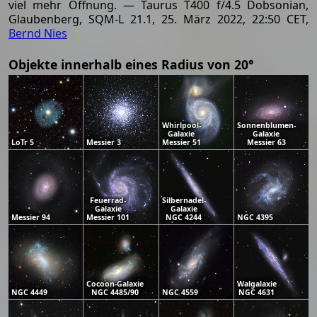
viel mehr Öffnung. — Taurus T400 f/4.5 Dobsonian,
Glaubenberg, SQM-L 21.1, 25. März 2022, 22:50 CET,
Bernd Nies
Objekte innerhalb eines Radius von 20°
Whirlpool-
Sonnenblumen-
Galaxie
Galaxie
LoTr 5
Messier 3
Messier 51
Messier 63
Feuerrad-
Silbernadel-
Galaxie
Galaxie
Messier 94
Messier 101
NGC 4244
NGC 4395
Cocoon-Galaxie
Walgalaxie
NGC 4449
NGC 4485/90
NGC 4559
NGC 4631