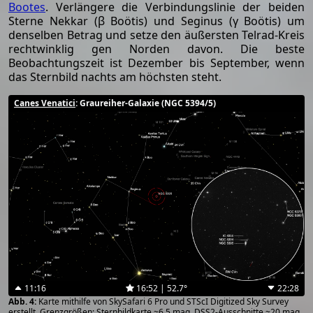
Bootes
. Verlängere die Verbindungslinie der beiden
Sterne Nekkar (β Boötis) und Seginus (γ Boötis) um
denselben Betrag und setze den äußersten Telrad-Kreis
rechtwinklig gen Norden davon. Die beste
Beobachtungszeit ist Dezember bis September, wenn
das Sternbild nachts am höchsten steht.
Canes Venatici
: Graureiher-Galaxie (NGC 5394/5)
11:16
16:52 | 52.7°
22:28
Karte mithilfe von SkySafari 6 Pro und STScI Digitized Sky Survey
erstellt. Grenzgrößen: Sternbildkarte ~6.5 mag, DSS2-Ausschnitte ~20 mag.