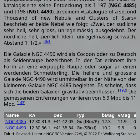
katalogisierte seine Entdeckung als I 197 (
NGC 4485
)
und I 198 (
NGC 4490
). In seinem «Catalogue of a second
Thousand of new Nebula and Clusters of Stars»
beschrieb er beide Nebel wie folgt: «Zwei, der südliche
sehr hell, sehr gross, unregelmässig ausgedehnt. Der
nördliche hell, ziemlich klein, unregelmässig schwach.
[
464
]
Abstand 1' 1/2.»
Die Galaxie NGC 4490 wird als Cocoon oder zu Deutsch
als Seidenraupe bezeichnet. In der Tat erinnert ihre
Form an eine verpuppte Raupe oder sogar an einen
werdenden Schmetterling. Die hellere und grössere
Galaxie NGC 4490 wird unmittelbar in der Nähe von der
kleineren Galaxie NGC 4485 begleitet. Es scheint, dass
[
192
]
sich die beiden Galaxien gravitativ beeinflussen.
Die
gemessenen Entfernungen variieren von 6.9 Mpc bis 11
[
145
]
Mpc.
Name
RA
Dec
Typ
bMag
vMag
B-
NGC 4485
12 30 31.3
+41 42 03
Gx (IBm/P)
12.3
11.9
0.4
NGC 4490
12 30 36.1
+41 38 34
Gx (SBcd)
10.2
9.8
0.4
[
2
Revised+Historic NGC/IC Version 22/9, © 2022 Dr. Wolfgang Steinicke