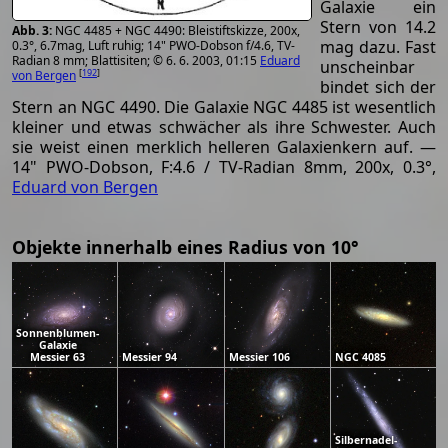
Galaxie ein
Stern von 14.2
NGC 4485 + NGC 4490: Bleistiftskizze, 200x,
mag dazu. Fast
0.3°, 6.7mag, Luft ruhig; 14" PWO-Dobson f/4.6, TV-
Radian 8 mm; Blattisiten; © 6. 6. 2003, 01:15
Eduard
unscheinbar
[
192
]
von Bergen
bindet sich der
Stern an NGC 4490. Die Galaxie NGC 4485 ist wesentlich
kleiner und etwas schwächer als ihre Schwester. Auch
sie weist einen merklich helleren Galaxienkern auf. —
14" PWO-Dobson, F:4.6 / TV-Radian 8mm, 200x, 0.3°,
Eduard von Bergen
Objekte innerhalb eines Radius von 10°
Sonnenblumen-
Galaxie
Messier 63
Messier 94
Messier 106
NGC 4085
Silbernadel-