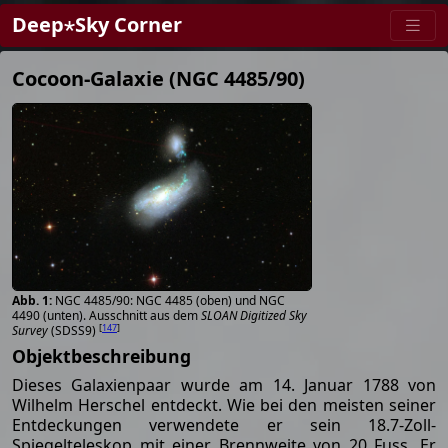
Deep⋆Sky Corner
Cocoon-Galaxie (NGC 4485/90)
NGC 4485/90: NGC 4485 (oben) und NGC
4490 (unten). Ausschnitt aus dem
SLOAN Digitized Sky
[
147
]
Survey
(SDSS9)
Objektbeschreibung
Dieses Galaxienpaar wurde am 14. Januar 1788 von
Wilhelm Herschel entdeckt. Wie bei den meisten seiner
Entdeckungen verwendete er sein 18.7-Zoll-
Spiegelteleskop mit einer Brennweite von 20 Fuss. Er