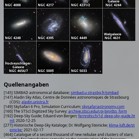
Galaxie
NGC 4088
NGC 4217
NGC 4231/2
NGC 4244
Walgalaxie
NGC 4248
NGC 4395
NGC 4449
NGC 4631
Hockeyschläger-
Galaxie
NGC 4656/7
NGC 5005
NGC 5033
Quellenangaben
[145] SIMBAD astronomical database;
simbad.u-strasbg.fr/simbad
[147] Aladin Sky Atlas, Centre de Données astronomiques de Strasbourg
(CDS);
aladin.unistra.fr
[149] SkySafari 6 Pro, Simulation Curriculum;
skysafariastronomy.com
[160] The STScI Digitized Sky Survey;
archive.stsci.edu/cgi-bin/dss_form
[192] Deep-Sky Guide; Eduard von Bergen;
fernrohr.ch/1d_deep-sky-guide.ht
ml
; 2020-12-25
[277] Historische Deep-Sky Kataloge; Dr. Wolfgang Steinicke;
klima-luft.de/st
einicke
; 2021-02-17
[464] Catalogue of a second thousand of new nebulae and clusters of stars;