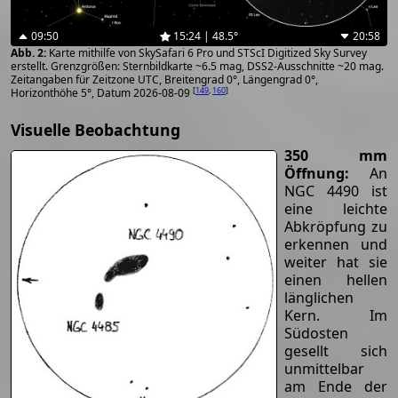
09:50
15:24 | 48.5°
20:58
Karte mithilfe von SkySafari 6 Pro und STScI Digitized Sky Survey
erstellt. Grenzgrößen: Sternbildkarte ~6.5 mag, DSS2-Ausschnitte ~20 mag.
Zeitangaben für Zeitzone UTC, Breitengrad 0°, Längengrad 0°,
[
149
,
160
]
Horizonthöhe 5°, Datum 2026-08-09
Visuelle Beobachtung
350 mm
Öffnung:
An
NGC 4490 ist
eine leichte
Abkröpfung zu
erkennen und
weiter hat sie
einen hellen
länglichen
Kern. Im
Südosten
gesellt sich
unmittelbar
am Ende der