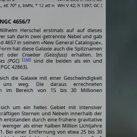
vL, eE 70° ±, bMN, * 12 att n
WH V 42; h 1397; GC 3165; UGC 7865;
 NGC 4656/7
ilhelm Herschel erstmals auf auf dieses
yer sah darin zwei getrennte Nebel und gab
d 4657 in seinem «New General Catalogue».
Form hat diese Galaxie auch die Spitznamen
r)
oder
Crowbar (Geissfuss)
erhalten. Im
[
144
]
ies (PGC)
sind die beiden als ein und
(PGC 42863).
ich die Galaxie mit einer Geschwindigkeit
uns weg. Die daraus errechneten
en im Bereich von 15 bis 30 Millionen
ich um ein helles Gebiet mit intensiver
kräftigen Sternen und Nebeln innerhalb der
h entstanden durch eine frühere gravitative
weniger als einer halben Million Lichtjahre
1. Bei einer Entfernung von etwa 25 bis 30