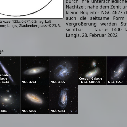
durch ihre unterschiedlich
Nachtzeit nahe dem Zenit un
kleine Begleiter NGC 4627 d
auch die seltsame Form 
kizze, 123x, 0.67°, 6.2mag, Luft
Vergrößerung werden St
 mm; Langis, Glaubenbergpass; © 23. 3.
sichtbar. — Taurus T400 
Langis, 28. Februar 2022
0°
ernadel-
laxie
Cocoon-Galaxie
 4244
NGC 4274
NGC 4395
NGC 4485/90
NGC 4559
 4889
NGC 5005
NGC 5033