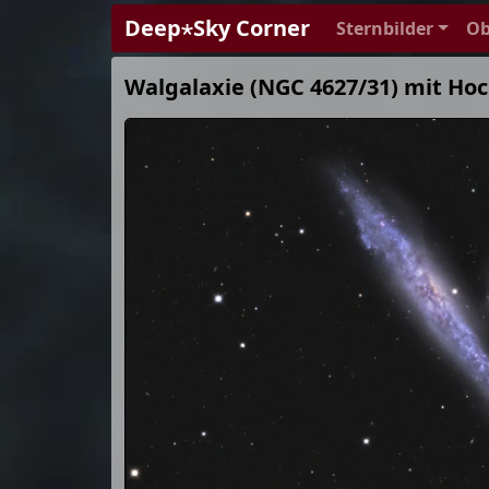
Deep⋆Sky Corner
Sternbilder
Ob
Walgalaxie (NGC 4627/31) mit Hoc