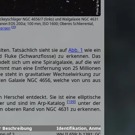
keyschläger NGC 4656/7 (links) und Walgalaxie NGC 4631
anon EOS 20Da; 100 min, ISO 1600; Oberes Schlierental,
[
30
]
Bergen
en. Tatsächlich sieht sie auf
Abb. 1
wie ein
nd Fluke (Schwanzflosse) zu erkennen. Das
elt sich um eine Spiralgalaxie, auf die wir
Nimmt man eine Entfernung von 25 Millionen
ie steht in gravitativer Wechselwirkung zur
nten Galaxie NGC 4656, welche von uns aus
rschel entdeckt. Sie ist eine elliptische
[
199
]
der und sind im Arp-Katalog
unter der
am oberen Rand von NGC 4631 zu erkennen.
r Beschreibung
Identifikation, Anmerkungen
, np of 2
WH II 659; h 1391; GC 3159; UGC 7860