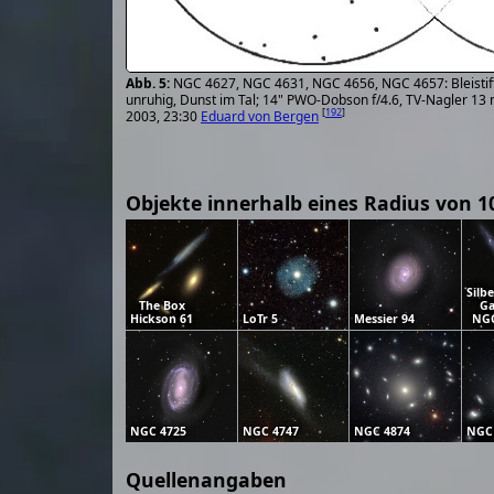
NGC 4627, NGC 4631, NGC 4656, NGC 4657: Bleistifts
unruhig, Dunst im Tal; 14" PWO-Dobson f/4.6, TV-Nagler 13
[
192
]
2003, 23:30
Eduard von Bergen
Objekte innerhalb eines Radius von 1
Silb
The Box
Ga
Hickson 61
LoTr 5
Messier 94
NGC
NGC 4725
NGC 4747
NGC 4874
NGC
Quellenangaben