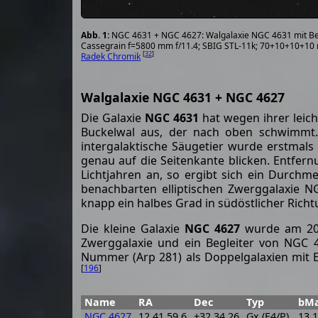
NGC 4631 + NGC 4627: Walgalaxie NGC 4631 mit Be
Cassegrain f=5800 mm f/11.4; SBIG STL-11k; 70+10+10+10 
[
32
]
Radek Chromik
Walgalaxie NGC 4631 + NGC 4627
Die Galaxie
NGC 4631
hat wegen ihrer leich
Buckelwal aus, der nach oben schwimmt. M
intergalaktische Säugetier wurde erstmals 
genau auf die Seitenkante blicken. Entfer
Lichtjahren an, so ergibt sich ein Durchme
benachbarten elliptischen Zwerggalaxie N
knapp ein halbes Grad in südöstlicher Ric
Die kleine Galaxie
NGC 4627
wurde am 20. 
Zwerggalaxie und ein Begleiter von NGC 
Nummer (Arp 281) als Doppelgalaxien mit 
[
196
]
Name
RA
Dec
Typ
bM
NGC 4627
12 41 59.6
+32 34 26
Gx (E4/P)
13.1