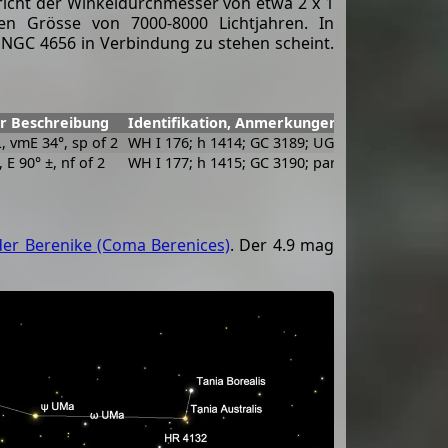
pricht der Winkeldurchmesser von etwa 2 x 1
n Grösse von 7000-8000 Lichtjahren. In
t NGC 4656 in Verbindung zu stehen scheint.
r Beschreibung
Identifikation, Anmerkungen
L, vmE 34°, sp of 2
WH I 176; h 1414; GC 3189; UGC 7907; MCG 5-3
L, E 90° ±, nf of 2
WH I 177; h 1415; GC 3190; part of N 4656
der Berenike (Coma Berenices)
. Der 4.9 mag