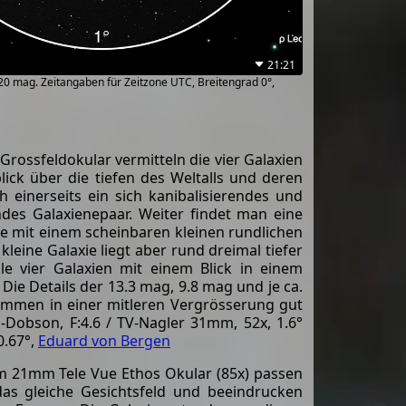
21:21
~20 mag. Zeitangaben für Zeitzone UTC, Breitengrad 0°,
Grossfeldokular vermitteln die vier Galaxien
ick über die tiefen des Weltalls und deren
och einerseits ein sich kanibalisierendes und
endes Galaxienepaar. Weiter findet man eine
ie mit einem scheinbaren kleinen rundlichen
 kleine Galaxie liegt aber rund dreimal tiefer
lle vier Galaxien mit einem Blick in einem
Die Details der 13.3 mag, 9.8 mag und je ca.
ommen in einer mitleren Vergrösserung gut
Dobson, F:4.6 / TV-Nagler 31mm, 52x, 1.6°
0.67°,
Eduard von Bergen
m 21mm Tele Vue Ethos Okular (85x) passen
das gleiche Gesichtsfeld und beeindrucken