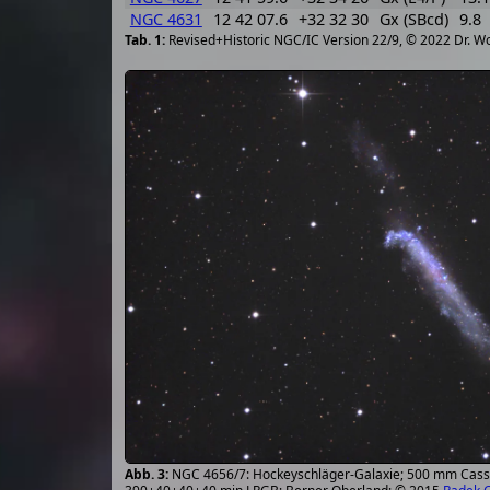
NGC 4631
12 42 07.6
+32 32 30
Gx (SBcd)
9.8
Revised+Historic NGC/IC Version 22/9, © 2022 Dr. W
NGC 4656/7: Hockeyschläger-Galaxie; 500 mm Casse