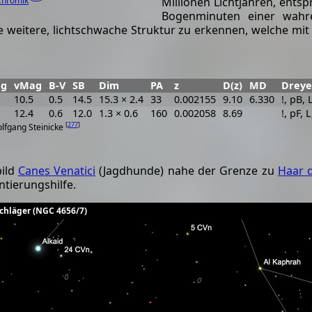
Chromik
Millionen Lichtjahren, ents
Bogenminuten einer wahre
e weitere, lichtschwache Struktur zu erkennen, welche mi
g
vMag
B-V
SB
Dim
PA
z
D(z)
MD
Dreye
10.5
0.5
14.5
15.3 × 2.4
33
0.002155
9.10
6.330
!, pB, 
12.4
0.6
12.0
1.3 × 0.6
160
0.002058
8.69
!, pF, 
[
277
]
olfgang Steinicke
bild
Canes Venatici
(Jagdhunde) nahe der Grenze zu
Haar 
ntierungshilfe.
chläger (NGC 4656/7)