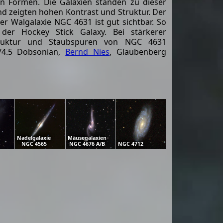
en Formen. Die Galaxien standen zu dieser
d zeigten hohen Kontrast und Struktur. Der
er Walgalaxie NGC 4631 ist gut sichtbar. So
der Hockey Stick Galaxy. Bei stärkerer
ruktur und Staubspuren von NGC 4631
f/4.5 Dobsonian,
Bernd Nies
, Glaubenberg
Nadelgalaxie
Mäusegalaxien
NGC 4565
NGC 4676 A/B
NGC 4712