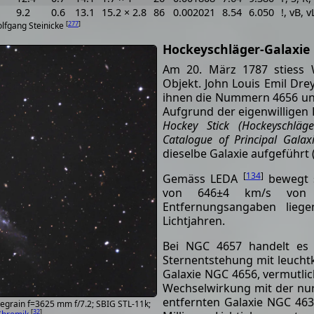
9.2
0.6
13.1
15.2 × 2.8
86
0.002021
8.54
6.050
!, vB, 
[
277
]
olfgang Steinicke
Hockeyschläger-Galaxie
Am 20. März 1787 stiess W
Objekt. John Louis Emil Dre
ihnen die Nummern 4656 un
Aufgrund der eigenwilligen 
Hockey Stick (Hockeyschläge
Catalogue of Principal Galax
dieselbe Galaxie aufgeführt 
[
134
]
Gemäss LEDA
bewegt s
von 646±4 km/s von 
Entfernungsangaben lieg
Lichtjahren.
Bei NGC 4657 handelt es s
Sternentstehung mit leucht
Galaxie NGC 4656, vermutlic
Wechselwirkung mit der nur 
entfernten Galaxie NGC 463
grain f=3625 mm f/7.2; SBIG STL-11k;
[
32
]