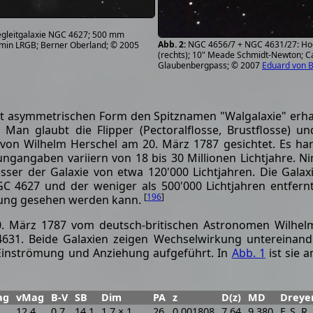
gleitgalaxie NGC 4627; 500 mm
NGC 4656/7 + NGC 4631/27: Hoc
min LRGB; Berner Oberland; © 2005
(rechts); 10" Meade Schmidt-Newton; C
Glaubenbergpass; © 2007
Eduard von 
t asymmetrischen Form den Spitznamen "Walgalaxie" erhalt
an glaubt die Flipper (Pectoralflosse, Brustflosse) u
von Wilhelm Herschel am 20. März 1787 gesichtet. Es hand
nungangaben variiern von 18 bis 30 Millionen Lichtjahre. 
sser der Galaxie von etwa 120'000 Lichtjahren. Die Galax
GC 4627 und der weniger als 500'000 Lichtjahren entfer
[
196
]
htung gesehen werden kann.
März 1787 vom deutsch-britischen Astronomen Wilhelm He
4631. Beide Galaxien zeigen Wechselwirkung untereinan
Einströmung und Anziehung aufgeführt. In
Abb. 1
ist sie 
ag
vMag
B-V
SB
Dim
PA
z
D(z)
MD
Dreye
12.4
0.7
14.1
1.7 × 1
26
0.001808
7.64
9.380
F, S, R