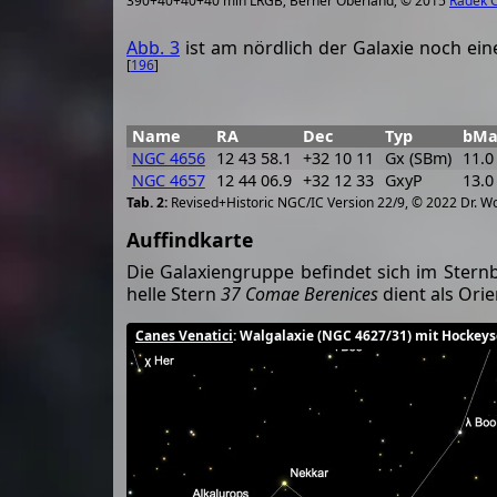
390+40+40+40 min LRGB; Berner Oberland; © 2015
Radek 
Abb. 3
ist am nördlich der Galaxie noch ein
[
196
]
Name
RA
Dec
Typ
bMa
NGC 4656
12 43 58.1
+32 10 11
Gx (SBm)
11.0
NGC 4657
12 44 06.9
+32 12 33
GxyP
13.0
Revised+Historic NGC/IC Version 22/9, © 2022 Dr. W
Auffindkarte
Die Galaxiengruppe befindet sich im Stern
helle Stern
37 Comae Berenices
dient als Orie
Canes Venatici
: Walgalaxie (NGC 4627/31) mit Hockeys