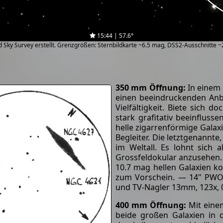
15:44 | 57.6°
zed Sky Survey erstellt. Grenzgrößen: Sternbildkarte ~6.5 mag, DSS2-Ausschnitte 
350 mm Öffnung:
In einem 
einen beeindruckenden Anbl
Vielfältigkeit. Biete sich d
stark grafitativ beeinfluss
helle zigarrenförmige Galax
Begleiter. Die letztgenannte,
im Weltall. Es lohnt sich a
Grossfeldokular anzusehen. 
10.7 mag hellen Galaxien k
zum Vorschein. — 14" PWO-
und TV-Nagler 13mm, 123x, 
400 mm Öffnung:
Mit eine
beide großen Galaxien in 