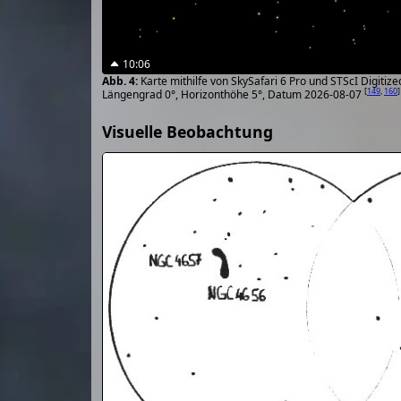
10:06
Karte mithilfe von SkySafari 6 Pro und STScI Digiti
[
149
,
160
]
Längengrad 0°, Horizonthöhe 5°, Datum 2026-08-07
Visuelle Beobachtung