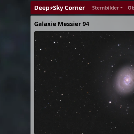
Deep⋆Sky Corner
Sternbilder
Ob
Galaxie Messier 94