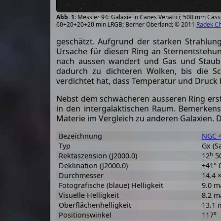
Messier 94: Galaxie in Canes Venatici; 500 mm Cass
60+20+20+20 min LRGB; Berner Oberland; © 2011
Radek C
geschätzt. Aufgrund der starken Strahlung 
Ursache für diesen Ring an Sternentstehun
nach aussen wandert und Gas und Staub 
dadurch zu dichteren Wolken, bis die 
verdichtet hat, dass Temperatur und Druck h
Nebst dem schwächeren äusseren Ring erst
in den intergalaktischen Raum. Bemerkensw
Materie im Vergleich zu anderen Galaxien.
Bezeichnung
NGC 
Typ
Gx (S
h
Rektaszension (J2000.0)
12
5
Deklination (J2000.0)
+41° 
Durchmesser
14.4 
Fotografische (blaue) Helligkeit
9.0 m
Visuelle Helligkeit
8.2 m
Oberflächenhelligkeit
13.1 
Positionswinkel
117°