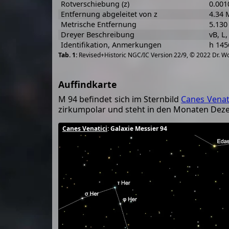
Rotverschiebung (z)
0.001
Entfernung abgeleitet von z
4.34 
Metrische Entfernung
5.130
Dreyer Beschreibung
vB, L
Identifikation, Anmerkungen
h 145
Revised+Historic NGC/IC Version 22/9, © 2022 Dr. W
Auffindkarte
M 94 befindet sich im Sternbild
Canes Venat
zirkumpolar und steht in den Monaten De
Canes Venatici
: Galaxie Messier 94