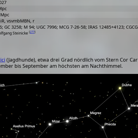
027
Mpc
 Mpc
, iR, vsvmbMBN, r
6; GC 3258; M 94; UGC 7996; MCG 7-26-58; IRAS 12485+4123; CGCG
[
277
]
olfgang Steinicke
ici
(Jagdhunde), etwa drei Grad nördlich vom Stern Cor Caro
zember bis September am höchsten am Nachthimmel.