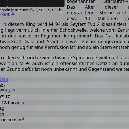
sogenannter Starburst-Ri
Das Alter dieser 
egrain f=3625 mm f/7.2; SBIG STL-11k;
entstandener Sterne wird
[
32
]
hromik
etwa 10 Millionen Ja
in diesem Ring wird M 94 als Seyfert Typ 2 klassifiziert.
g liegt vermutlich in einer Schockwelle, welche vom Zen
in den äusseren Regionen komprimiert. Das Gas kollab
Schwerkraft Gas und Staub so weit zusammengezogen 
och genug für eine Kernfusion ist und so ein Stern entsteh
recken sich noch zwei schwache Spiralarme weit nach au
ert an M 94 auch ist ein offensichtliches Defizit an dun
 Der Grund dafür ist noch unbekannt und Gegenstand weit
4736
ab)
m
s
0
53.1
07' 17"
× 12.1 arcmin
ag
ag
-2
mag·arcmin