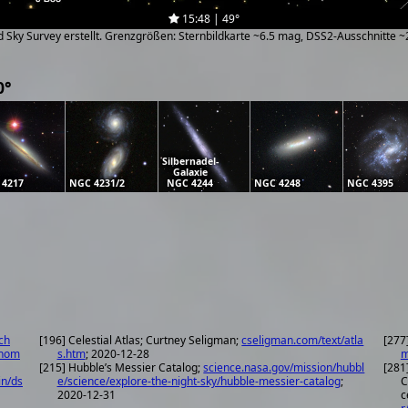
15:48 | 49°
zed Sky Survey erstellt. Grenzgrößen: Sternbildkarte ~6.5 mag, DSS2-Ausschnitte 
0°
Silbernadel-
Galaxie
 4217
NGC 4231/2
NGC 4244
NGC 4248
NGC 4395
ch
[196] Celestial Atlas; Curtney Seligman;
cseligman.com/text/atla
[277
onom
s.htm
; 2020-12-28
m
[215] Hubble’s Messier Catalog;
science.nasa.gov/mission/hubbl
[281
in/ds
e/science/explore-the-night-sky/hubble-messier-catalog
;
C
2020-12-31
c