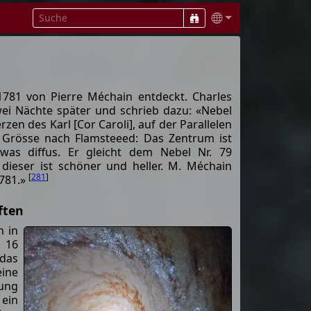
81 von Pierre Méchain entdeckt. Charles
ei Nächte später und schrieb dazu: «Nebel
zen des Karl [Cor Caroli], auf der Parallelen
r Grösse nach Flamsteeed: Das Zentrum ist
twas diffus. Er gleicht dem Nebel Nr. 79
dieser ist schöner und heller. M. Méchain
[
281
]
1781.»
ften
n in
 16
 das
ine
ung
 ein