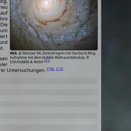
ng.
neu
 auf
hre
 Die
trum
iert
und
t.
Messier 94: Zentralregion mit Starburst-Ring.
Aufnahme mit dem Hubble Weltraumteleskop. ©
ssen
[
215
]
ESA/Hubble & NASA
kler
[
196
,
215
]
erer Untersuchungen.