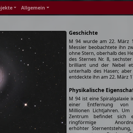
jekte
Allgemein
Geschichte
M 94 wurde am 22. März 17
Messier beobachtete ihn zw
ohne Stern, oberhalb des Her
des Sternes Nr. 8, sechste
brilliant und der Nebel e
unterhalb des Hasen; aber 
entdeckte ihn am 22. März 
Physikalische Eigenscha
M 94 ist eine Spiralgalaxie i
einer Entfernung von
Millionen Lichtjahren. Um
Zentrum befindet sich e
ringförmige Anordn
erhöhter Sternentstehung,