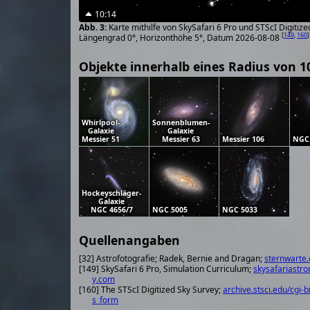
10:14
Karte mithilfe von SkySafari 6 Pro und STScI Digiti
[
149
,
160
]
Längengrad 0°, Horizonthöhe 5°, Datum 2026-08-08
Objekte innerhalb eines Radius von 1
Whirlpool-
Sonnenblumen-
Galaxie
Galaxie
Messier 51
Messier 63
Messier 106
NGC
Hockeyschläger-
Galaxie
NGC 4656/7
NGC 5005
NGC 5033
Quellenangaben
[32] Astrofotografie; Radek, Bernie and Dragan;
sternwarte.
[149] SkySafari 6 Pro, Simulation Curriculum;
skysafariastr
y.com
[160] The STScI Digitized Sky Survey;
archive.stsci.edu/cgi-b
s_form