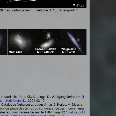
21:23
~20 mag. Zeitangaben für Zeitzone UTC, Breitengrad 0°,
Cocoon-Galaxie
Walgalaxie
NGC 4449
NGC 4485/90
NGC 4631
] Historische Deep-Sky Kataloge; Dr. Wolfgang Steinicke;
kli
a-luft.de/steinicke
; 2021-02-17
] Catalogue Nébuleuses et des Amas D'Étoiles; M. Messier;
onnoissance des temps ou connoissance des mouvements
élestes, pour l'année bissextile 1784, Page 227;
gallica.bnf.f