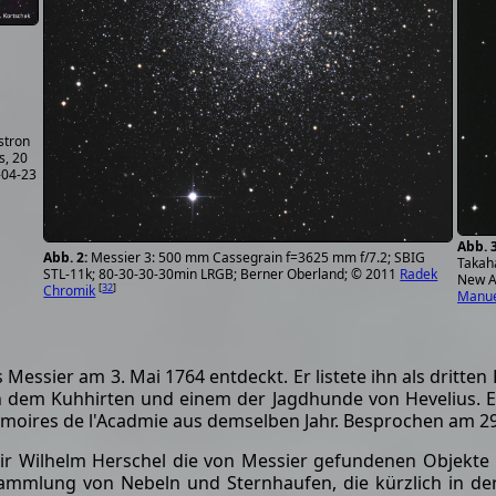
stron
s, 20
-04-23
Messier 3: 500 mm Cassegrain f=3625 mm f/7.2; SBIG
Takah
STL-11k; 80-30-30-30min LRGB; Berner Oberland; © 2011
Radek
New At
[
32
]
Chromik
Manue
essier am 3. Mai 1764 entdeckt. Er listete ihn als dritten
en dem Kuhhirten und einem der Jagdhunde von Hevelius. Er 
Mémoires de l'Acadmie aus demselben Jahr. Besprochen am 2
ir Wilhelm Herschel die von Messier gefundenen Objekte 
 Sammlung von Nebeln und Sternhaufen, die kürzlich in d