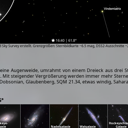
16:40 | 61.8°
zed Sky Survey erstellt. Grenzgrößen: Sternbildkarte ~6.5 mag, DSS2-Ausschnitte 
 eine Augenweide, umrahmt von einem Dreieck aus drei St
t. Mit steigender Vergrößerung werden immer mehr Sterne 
s Dobsonian, Glaubenberg, SQM 21.34, etwas windig, Saharas
5°
keye-
Hockeyschlä
axie
Nadelgalaxie
Walgalaxie
Galaxie