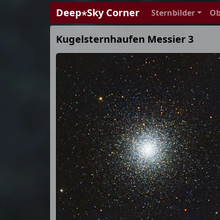
Deep⋆Sky Corner
Sternbilder
Ob
Kugelsternhaufen Messier 3