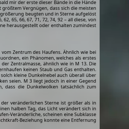
bald mir der erste dieser Bände in die Hände
mit größtem Vergnügen, dass sich die meisten
ergrößerung beugten und in Sterne aufgelöst
, 62, 65, 66, 67, 71, 72, 74, 92 – all diese, von
rne herausgestellt oder enthalten zumindest
h vom Zentrum des Haufens. Ähnlich wie bei
zuordnen, ein Phänomen, welches als erstes
der Zentralmasse, ähnlich wie in M 13. Die
ernhaufen keinen Staub und Gas enthalten.
solch kleine Dunkelnebel auch überall über
ken seien. M 3 liegt jedoch in einer Gegend
ten, dass die Dunkelwolken tatsächlich zum
er veränderlichen Sterne ist größer als in
en halben Tag, das Licht verändert sich in
aufen-Veränderliche, scheinen eine Subklasse
Leuchtkraft-Beziehung konnte eine Entfernung