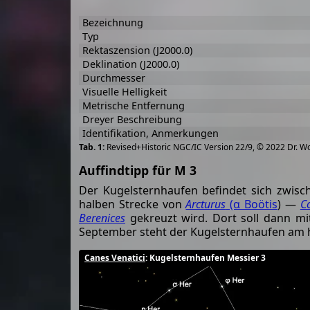
Bezeichnung
Typ
Rektaszension (J2000.0)
Deklination (J2000.0)
Durchmesser
Visuelle Helligkeit
Metrische Entfernung
Dreyer Beschreibung
Identifikation, Anmerkungen
Revised+Historic NGC/IC Version 22/9, © 2022 Dr. W
Auffindtipp für M 3
Der Kugelsternhaufen befindet sich zwisc
halben Strecke von
Arcturus
(α Boötis
) —
Co
Berenices
gekreuzt wird. Dort soll dann m
September steht der Kugelsternhaufen am
Canes Venatici
: Kugelsternhaufen Messier 3