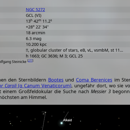
NGC 5272
GCL (VI)
h
m
s
13
42
11.2
+28° 22' 34"
18 arcmin
6.3 mag
10.200 kpc
!!, globular cluster of stars, eB, vL, vsmbM, st 11…
h 1663; GC 3636; M 3; GCL 25
[
277
]
olfgang Steinicke
hen den Sternbildern
Bootes
und
Coma Berenices
im Ste
r Caroli
(α Canum Venaticorum)
, ungefähr dort, wo sie v
it einem Großfeldokular die Suche nach
Messier 3
begonne
 höchsten am Himmel.