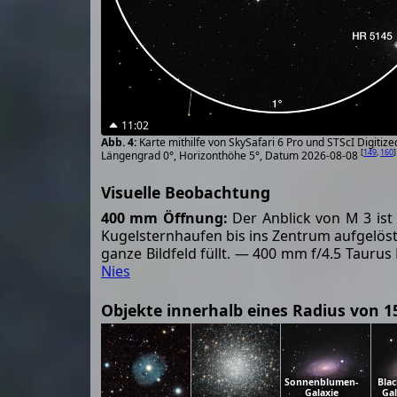
11:02
Karte mithilfe von SkySafari 6 Pro und STScI Digiti
[
149
,
160
]
Längengrad 0°, Horizonthöhe 5°, Datum 2026-08-08
Visuelle Beobachtung
400 mm Öffnung:
Der Anblick von M 3 ist
Kugelsternhaufen bis ins Zentrum aufgelös
ganze Bildfeld füllt. — 400 mm f/4.5 Tauru
Nies
Objekte innerhalb eines Radius von 1
Sonnenblumen-
Blac
Galaxie
Gal