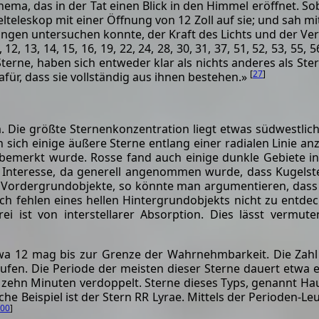
hema, das in der Tat einen Blick in den Himmel eröffnet. So
egelteleskop mit einer Öffnung von 12 Zoll auf sie; und sah 
ungen untersuchen konnte, der Kraft des Lichts und der V
, 13, 14, 15, 16, 19, 22, 24, 28, 30, 31, 37, 51, 52, 53, 55, 56
terne, haben sich entweder klar als nichts anderes als Ste
[
27
]
für, dass sie vollständig aus ihnen bestehen.»
. Die größte Sternenkonzentration liegt etwas südwestlic
sich einige äußere Sterne entlang einer radialen Linie an
emerkt wurde. Rosse fand auch einige dunkle Gebiete in 
Interesse, da generell angenommen wurde, dass Kugelst
 Vordergrundobjekte, so könnte man argumentieren, dass 
ch fehlen eines hellen Hintergrundobjekts nicht zu entdec
ei ist von interstellarer Absorption. Dies lässt vermu
wa 12 mag bis zur Grenze der Wahrnehmbarkeit. Die Zahl d
en. Die Periode der meisten dieser Sterne dauert etwa ein
 in zehn Minuten verdoppelt. Sterne dieses Typs, genannt H
he Beispiel ist der Stern RR Lyrae. Mittels der Perioden-
00
]