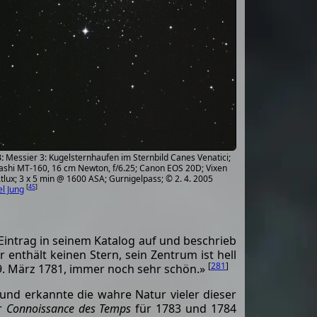
Messier 3: Kugelsternhaufen im Sternbild Canes Venatici;
ashi MT-160, 16 cm Newton, f/6.25; Canon EOS 20D; Vixen
lux; 3 x 5 min @ 1600 ASA; Gurnigelpass; © 2. 4. 2005
[
45
]
l Jung
 Eintrag in seinem Katalog auf und beschrieb
enthält keinen Stern, sein Zentrum ist hell
[
281
]
9. März 1781, immer noch sehr schön.»
und erkannte die wahre Natur vieler dieser
er
Connoissance des Temps
für 1783 und 1784