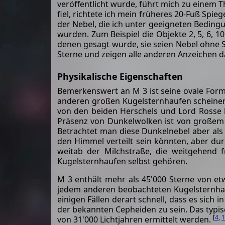
veröffentlicht wurde, führt mich zu einem T
fiel, richtete ich mein früheres 20-Fuß Spi
der Nebel, die ich unter geeigneten Beding
wurden. Zum Beispiel die Objekte 2, 5, 6, 10, 12
denen gesagt wurde, sie seien Nebel ohne S
Sterne und zeigen alle anderen Anzeichen da
Physikalische Eigenschaften
Bemerkenswert an M 3 ist seine ovale Form
anderen großen Kugelsternhaufen scheinen 
von den beiden Herschels und Lord Rosse b
Präsenz von Dunkelwolken ist von großem 
Betrachtet man diese Dunkelnebel aber als
den Himmel verteilt sein könnten, aber dur
weitab der Milchstraße, die weitgehend fr
Kugelsternhaufen selbst gehören.
M 3 enthält mehr als 45'000 Sterne von et
jedem anderen beobachteten Kugelsternhauf
einigen Fällen derart schnell, dass es sich
der bekannten Cepheiden zu sein. Das typisc
[
4
,
1
von 31'000 Lichtjahren ermittelt werden.