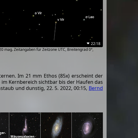
22:18
~20 mag. Zeitangaben für Zeitzone UTC, Breitengrad 0°,
ernen. Im 21 mm Ethos (85x) erscheint der
im Kernbereich sichtbar bis der Haufen das
taub und dunstig, 22. 5. 2022, 00:15,
Bernd
ger-
Mäusegalaxien