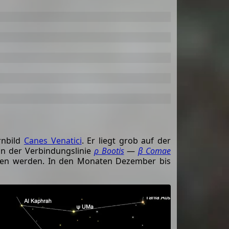
rnbild
Canes Venatici
. Er liegt grob auf der
on der Verbindungslinie
ρ Bootis
—
β Comae
n werden. In den Monaten Dezember bis