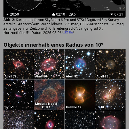
20:50
02:10 | 29.6°
07:31
Karte mithilfe von SkySafari 6 Pro und STScI Digitized Sky Survey
erstellt. Grenzgrößen: Sternbildkarte ~6.5 mag, DSS2-Ausschnitte ~20 mag.
Zeitangaben für Zeitzone UTC, Breitengrad 0°, Längengrad 0°,
[
149
,
160
]
Horizonthöhe 5°, Datum 2026-08-06
Objekte innerhalb eines Radius von 10°
Abell 79
Abell 80
Abell 82
Abell 83
Medulla-Nebel
BV 5-1
CTB 1
Hubble 12
IC 10