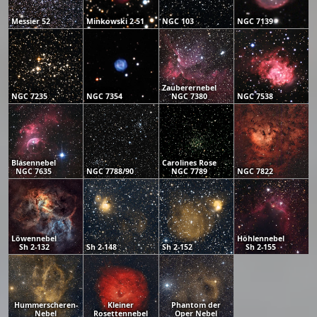
Messier 52
Minkowski 2-51
NGC 103
NGC 7139
Zauberernebel
NGC 7235
NGC 7354
NGC 7380
NGC 7538
Blasennebel
Carolines Rose
NGC 7635
NGC 7788/90
NGC 7789
NGC 7822
Löwennebel
Höhlennebel
Sh 2-132
Sh 2-148
Sh 2-152
Sh 2-155
Hummerscheren-
Kleiner
Phantom der
Nebel
Rosettennebel
Oper Nebel