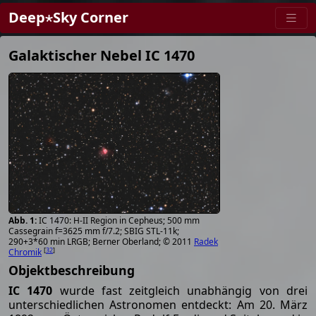
Deep⋆Sky Corner
Galaktischer Nebel IC 1470
IC 1470: H-II Region in Cepheus; 500 mm
Cassegrain f=3625 mm f/7.2; SBIG STL-11k;
290+3*60 min LRGB; Berner Oberland; © 2011
Radek
[
32
]
Chromik
Objektbeschreibung
IC 1470
wurde fast zeitgleich unabhängig von drei
unterschiedlichen Astronomen entdeckt: Am 20. März