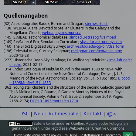
Sh 2-157
Sh 2-170
Simeis 21
Quellenangaben
[32] Astrofotografie; Radek, Bernie and Dragan;
sternwarte.ch
[138] WEBDA, A site Devoted to Stellar Clusters in the Galaxy and the
Magellanic Clouds;
webda.physics.muni.cz
[145] SIMBAD astronomical database;
simbad.u-strasbg.fr/simbad
[149] SkySafari 6 Pro, Simulation Curriculum;
skysafariastronomy.com
[160] The STScI Digitized Sky Survey;
archive.stsci.edu/cgi-bin/dss_form
[196] Celestial Atlas; Curtney Seligman;
cseligman.com/text/atlas.htm
;
2020-12-28
[277] Historische Deep-Sky Kataloge; Dr. Wolfgang Steinicke;
klima-luft.de/st
einicke
; 2021-02-17
[314] Index Catalogue of Nebulæ found in the years 1888 to 1894, with
Notes and Corrections to the New General Catalogue; Dreyer, J. L. E.;
Memoirs of the Royal Astronomical Society, Vol. 51, p.185; 1895;
Bibcod
e:1895MmRAS..51..185D
[362] Young star clusters and the structure of the second Galactic quadrant
II; J A Molina Lera, G Baume, R Gamen; Monthly Notices of the Royal
Astronomical Society, Volume 488, Issue 2, September 2019, Pages
2158–2174;
DOI:10.1093/mnras/stz1710
DSC
|
Neu
|
Ruhmeshalle
|
Kontakt
|
Sofern keine anderen
Quellen
,
Autoren oder Fotografen
genannt werden, unterliegt diese Webseite der
Creative Commons
Attribution 4.0 International License
.
Diese Seite verwendet Cookies, um Deine
Einstellungen
zu speichern.
OK