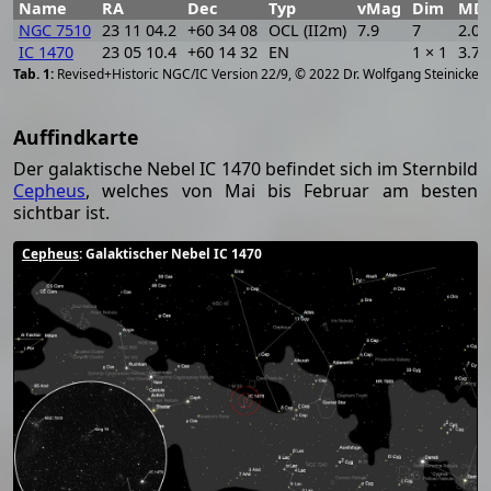
Name
RA
Dec
Typ
vMag
Dim
MD
NGC 7510
23 11 04.2
+60 34 08
OCL (II2m)
7.9
7
2.07
IC 1470
23 05 10.4
+60 14 32
EN
1 × 1
3.70
[
2
Revised+Historic NGC/IC Version 22/9, © 2022 Dr. Wolfgang Steinicke
Auffindkarte
Der galaktische Nebel IC 1470 befindet sich im Sternbild
Cepheus
, welches von Mai bis Februar am besten
sichtbar ist.
Cepheus
: Galaktischer Nebel IC 1470