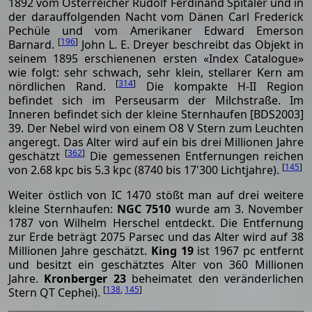
1892 vom Österreicher Rudolf Ferdinand Spitaler und in
der darauffolgenden Nacht vom Dänen Carl Frederick
Pechüle und vom Amerikaner Edward Emerson
[
196
]
Barnard.
John L. E. Dreyer beschreibt das Objekt in
seinem 1895 erschienenen ersten «Index Catalogue»
wie folgt: sehr schwach, sehr klein, stellarer Kern am
[
314
]
nördlichen Rand.
Die kompakte H-II Region
befindet sich im Perseusarm der Milchstraße. Im
Inneren befindet sich der kleine Sternhaufen [BDS2003]
39. Der Nebel wird von einem O8 V Stern zum Leuchten
angeregt. Das Alter wird auf ein bis drei Millionen Jahre
[
362
]
geschätzt
Die gemessenen Entfernungen reichen
[
145
]
von 2.68 kpc bis 5.3 kpc (8740 bis 17'300 Lichtjahre).
Weiter östlich von IC 1470 stößt man auf drei weitere
kleine Sternhaufen:
NGC 7510
wurde am 3. November
1787 von Wilhelm Herschel entdeckt. Die Entfernung
zur Erde beträgt 2075 Parsec und das Alter wird auf 38
Millionen Jahre geschätzt.
King 19
ist 1967 pc entfernt
und besitzt ein geschätztes Alter von 360 Millionen
Jahre.
Kronberger 23
beheimatet den veränderlichen
[
138
,
145
]
Stern QT Cephei).