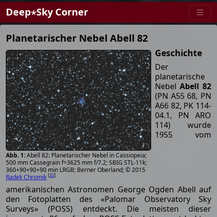
Deep⋆Sky Corner
Planetarischer Nebel Abell 82
Geschichte
Der
planetarische
Nebel
Abell 82
(PN A55 68, PN
A66 82, PK 114-
04.1, PN ARO
114) wurde
1955 vom
Abell 82: Planetarischer Nebel in Cassiopeia;
500 mm Cassegrain f=3625 mm f/7.2; SBIG STL-11k;
360+90+90+90 min LRGB; Berner Oberland; © 2015
[
32
]
Radek Chromik
amerikanischen Astronomen George Ogden Abell auf
den Fotoplatten des «Palomar Observatory Sky
Surveys» (POSS) entdeckt. Die meisten dieser