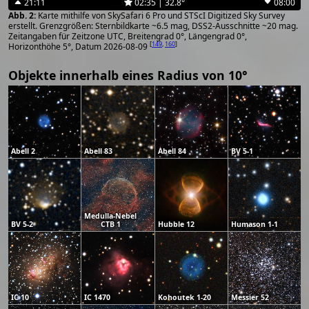
21:11
02:35 | 32.8°
08:00
Karte mithilfe von SkySafari 6 Pro und STScI Digitized Sky Survey
erstellt. Grenzgrößen: Sternbildkarte ~6.5 mag, DSS2-Ausschnitte ~20 mag.
Zeitangaben für Zeitzone UTC, Breitengrad 0°, Längengrad 0°,
[
149
,
160
]
Horizonthöhe 5°, Datum 2026-08-09
Objekte innerhalb eines Radius von 10°
Abell 2
Abell 83
Abell 84
BV 5-1
Medulla-Nebel
BV 5-2
CTB 1
Hubble 12
Humason 1-1
IC 10
IC 1470
Kohoutek 1-20
Messier 52