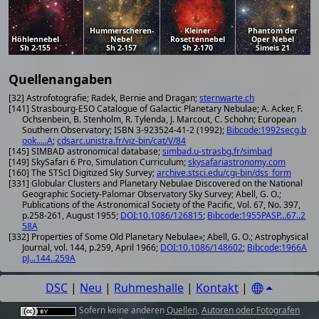
Hummerscheren-
Kleiner
Phantom der
Höhlennebel
Nebel
Rosettennebel
Oper Nebel
Sh 2-155
Sh 2-157
Sh 2-170
Simeis 21
Quellenangaben
[32] Astrofotografie; Radek, Bernie and Dragan;
sternwarte.ch
[141] Strasbourg-ESO Catalogue of Galactic Planetary Nebulae; A. Acker, F.
Ochsenbein, B. Stenholm, R. Tylenda, J. Marcout, C. Schohn; European
Southern Observatory; ISBN 3-923524-41-2 (1992);
Bibcode:1992secg.b
ook.....A
;
cdsarc.unistra.fr/viz-bin/cat/V/84
[145] SIMBAD astronomical database;
simbad.u-strasbg.fr/simbad
[149] SkySafari 6 Pro, Simulation Curriculum;
skysafariastronomy.com
[160] The STScI Digitized Sky Survey;
archive.stsci.edu/cgi-bin/dss_form
[331] Globular Clusters and Planetary Nebulae Discovered on the National
Geographic Society-Palomar Observatory Sky Survey; Abell, G. O.;
Publications of the Astronomical Society of the Pacific, Vol. 67, No. 397,
p.258-261, August 1955;
DOI:10.1086/126815
;
Bibcode:1955PASP...67..2
58A
[332] Properties of Some Old Planetary Nebulae»; Abell, G. O.; Astrophysical
Journal, vol. 144, p.259, April 1966;
DOI:10.1086/148602
;
Bibcode:1966A
pJ...144..259A
DSC
|
Neu
|
Ruhmeshalle
|
Kontakt
|
Sofern keine anderen
Quellen
,
Autoren oder Fotografen