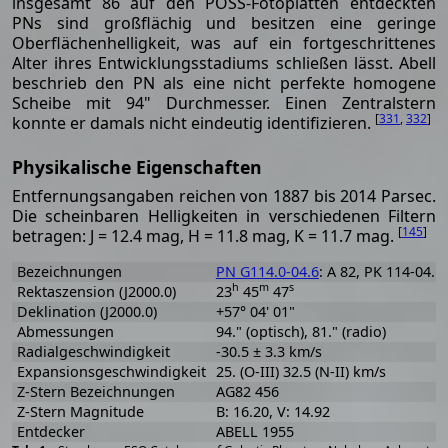
insgesamt 86 auf den POSS-Fotoplatten entdeckten
PNs sind großflächig und besitzen eine geringe
Oberflächenhelligkeit, was auf ein fortgeschrittenes
Alter ihres Entwicklungsstadiums schließen lässt. Abell
beschrieb den PN als eine nicht perfekte homogene
Scheibe mit 94" Durchmesser. Einen Zentralstern
[
331
,
332
]
konnte er damals nicht eindeutig identifizieren.
Physikalische Eigenschaften
Entfernungsangaben reichen von 1887 bis 2014 Parsec.
Die scheinbaren Helligkeiten in verschiedenen Filtern
[
145
]
betragen: J = 12.4 mag, H = 11.8 mag, K = 11.7 mag.
Bezeichnungen
PN G114.0-04.6
: A 82, PK 114-04.1
h
m
s
Rektaszension (J2000.0)
23
45
47
Deklination (J2000.0)
+57° 04' 01"
Abmessungen
94." (optisch), 81." (radio)
Radialgeschwindigkeit
-30.5 ± 3.3 km/s
Expansionsgeschwindigkeit
25. (O-III) 32.5 (N-II) km/s
Z-Stern Bezeichnungen
AG82 456
Z-Stern Magnitude
B: 16.20, V: 14.92
Entdecker
ABELL 1955