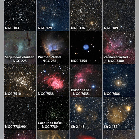
NGC 103
NGC 129
NGC 136
NGC 189
Segelboot-Haufen
Pacman-Nebel
Zauberernebel
NGC 225
NGC 281
NGC 7354
NGC 7380
Blasennebel
NGC 7510
NGC 7538
NGC 7635
NGC 7686
Carolines Rose
NGC 7788/90
NGC 7789
Sh 2-148
Sh 2-152