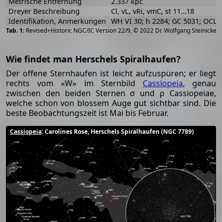
Metrische Entfernung
2.337 kpc
Dreyer Beschreibung
Cl, vL, vRi, vmC, st 11…18
Identifikation, Anmerkungen
WH VI 30; h 2284; GC 5031; OCL 
[
2
Revised+Historic NGC/IC Version 22/9, © 2022 Dr. Wolfgang Steinicke
Wie findet man Herschels Spiralhaufen?
Der offene Sternhaufen ist leicht aufzuspüren; er liegt
rechts vom «W» im Sternbild
Cassiopeia
, genau
zwischen den beiden Sternen σ und ρ Cassiopeiae,
welche schon von blossem Auge gut sichtbar sind. Die
beste Beobachtungszeit ist Mai bis Februar.
Cassiopeia
: Carolines Rose, Herschels Spiralhaufen (NGC 7789)