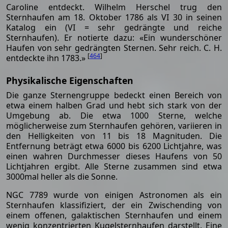
Caroline entdeckt. Wilhelm Herschel trug den
Sternhaufen am 18. Oktober 1786 als VI 30 in seinen
Katalog ein (VI = sehr gedrängte und reiche
Sternhaufen). Er notierte dazu: «Ein wunderschöner
Haufen von sehr gedrängten Sternen. Sehr reich. C. H.
[
464
]
entdeckte ihn 1783.»
Physikalische Eigenschaften
Die ganze Sternengruppe bedeckt einen Bereich von
etwa einem halben Grad und hebt sich stark von der
Umgebung ab. Die etwa 1000 Sterne, welche
möglicherweise zum Sternhaufen gehören, variieren in
den Helligkeiten von 11 bis 18 Magnituden. Die
Entfernung beträgt etwa 6000 bis 6200 Lichtjahre, was
einen wahren Durchmesser dieses Haufens von 50
Lichtjahren ergibt. Alle Sterne zusammen sind etwa
3000mal heller als die Sonne.
NGC 7789 wurde von einigen Astronomen als ein
Sternhaufen klassifiziert, der ein Zwischending von
einem offenen, galaktischen Sternhaufen und einem
wenig konzentrierten Kugelsternhaufen darstellt. Eine