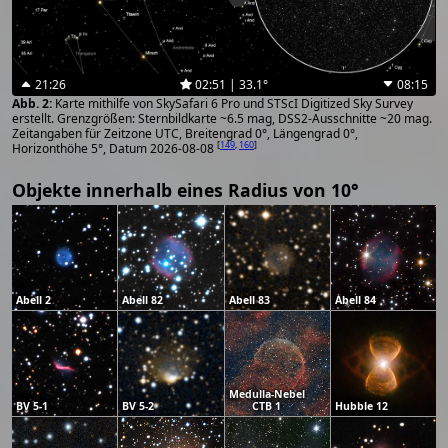
21:26
02:51 | 33.1°
08:15
Karte mithilfe von SkySafari 6 Pro und STScI Digitized Sky Survey
erstellt. Grenzgrößen: Sternbildkarte ~6.5 mag, DSS2-Ausschnitte ~20 mag.
Zeitangaben für Zeitzone UTC, Breitengrad 0°, Längengrad 0°,
[
149
,
160
]
Horizonthöhe 5°, Datum 2026-08-08
Objekte innerhalb eines Radius von 10°
Abell 2
Abell 82
Abell 83
Abell 84
Medulla-Nebel
BV 5-1
BV 5-2
CTB 1
Hubble 12