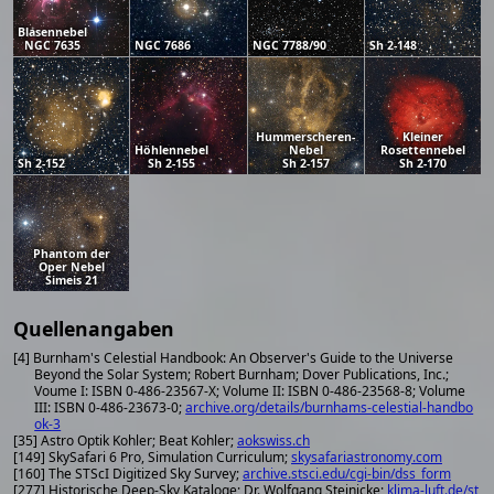
Blasennebel
NGC 7635
NGC 7686
NGC 7788/90
Sh 2-148
Hummerscheren-
Kleiner
Höhlennebel
Nebel
Rosettennebel
Sh 2-152
Sh 2-155
Sh 2-157
Sh 2-170
Phantom der
Oper Nebel
Simeis 21
Quellenangaben
[4] Burnham's Celestial Handbook: An Observer's Guide to the Universe
Beyond the Solar System; Robert Burnham; Dover Publications, Inc.;
Voume I: ISBN 0-486-23567-X; Volume II: ISBN 0-486-23568-8; Volume
III: ISBN 0-486-23673-0;
archive.org/details/burnhams-celestial-handbo
ok-3
[35] Astro Optik Kohler; Beat Kohler;
aokswiss.ch
[149] SkySafari 6 Pro, Simulation Curriculum;
skysafariastronomy.com
[160] The STScI Digitized Sky Survey;
archive.stsci.edu/cgi-bin/dss_form
[277] Historische Deep-Sky Kataloge; Dr. Wolfgang Steinicke;
klima-luft.de/st