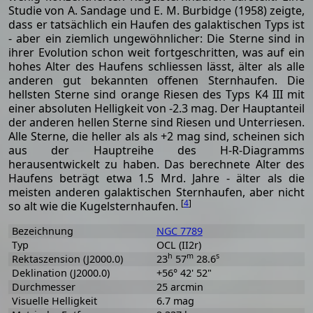
Studie von A. Sandage und E. M. Burbidge (1958) zeigte,
dass er tatsächlich ein Haufen des galaktischen Typs ist
- aber ein ziemlich ungewöhnlicher: Die Sterne sind in
ihrer Evolution schon weit fortgeschritten, was auf ein
hohes Alter des Haufens schliessen lässt, älter als alle
anderen gut bekannten offenen Sternhaufen. Die
hellsten Sterne sind orange Riesen des Typs K4 III mit
einer absoluten Helligkeit von -2.3 mag. Der Hauptanteil
der anderen hellen Sterne sind Riesen und Unterriesen.
Alle Sterne, die heller als als +2 mag sind, scheinen sich
aus der Hauptreihe des H-R-Diagramms
herausentwickelt zu haben. Das berechnete Alter des
Haufens beträgt etwa 1.5 Mrd. Jahre - älter als die
meisten anderen galaktischen Sternhaufen, aber nicht
[
4
]
so alt wie die Kugelsternhaufen.
Bezeichnung
NGC 7789
Typ
OCL (II2r)
h
m
s
Rektaszension (J2000.0)
23
57
28.6
Deklination (J2000.0)
+56° 42' 52"
Durchmesser
25 arcmin
Visuelle Helligkeit
6.7 mag