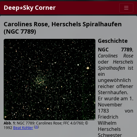
Deep⋆Sky Corner
Carolines Rose, Herschels Spiralhaufen
(NGC 7789)
Geschichte
NGC 7789
,
Carolines Rose
oder
Herschels
Spiralhaufen
ist
ein
ungewöhnlich
reicher offener
Sternhaufen.
Er wurde am 1.
November
1783 von
Friedrich
Wilhelm
NGC 7789: Carolines Rose; FFC 4.0/760; ©
[
35
]
1992
Beat Kohler
Herschels
Schwester