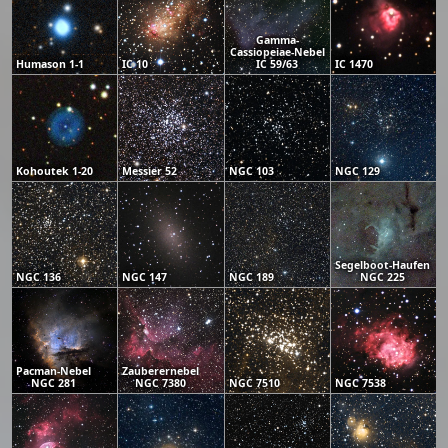
Gamma-
Cassiopeiae-Nebel
Humason 1-1
IC 10
IC 59/63
IC 1470
Kohoutek 1-20
Messier 52
NGC 103
NGC 129
Segelboot-Haufen
NGC 136
NGC 147
NGC 189
NGC 225
Pacman-Nebel
Zauberernebel
NGC 281
NGC 7380
NGC 7510
NGC 7538