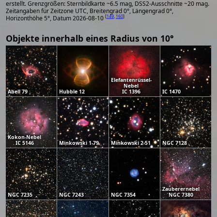
erstellt. Grenzgrößen: Sternbildkarte ~6.5 mag, DSS2-Ausschnitte ~20 mag.
Zeitangaben für Zeitzone UTC, Breitengrad 0°, Längengrad 0°,
[
149
,
160
]
Horizonthöhe 5°, Datum 2026-08-10
Objekte innerhalb eines Radius von 10°
Elefantenrüssel-
Nebel
Abell 79
Hubble 12
IC 1396
IC 1470
Kokon-Nebel
IC 5146
Minkowski 1-79
Minkowski 2-51
NGC 7128
Zauberernebel
NGC 7235
NGC 7243
NGC 7354
NGC 7380