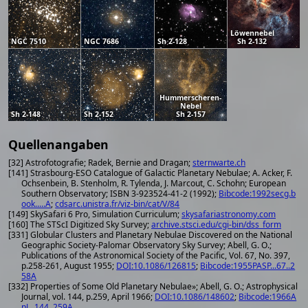
Löwennebel
NGC 7510
NGC 7686
Sh 2-128
Sh 2-132
Hummerscheren-
Nebel
Sh 2-148
Sh 2-152
Sh 2-157
Quellenangaben
[32] Astrofotografie; Radek, Bernie and Dragan;
sternwarte.ch
[141] Strasbourg-ESO Catalogue of Galactic Planetary Nebulae; A. Acker, F.
Ochsenbein, B. Stenholm, R. Tylenda, J. Marcout, C. Schohn; European
Southern Observatory; ISBN 3-923524-41-2 (1992);
Bibcode:1992secg.b
ook.....A
;
cdsarc.unistra.fr/viz-bin/cat/V/84
[149] SkySafari 6 Pro, Simulation Curriculum;
skysafariastronomy.com
[160] The STScI Digitized Sky Survey;
archive.stsci.edu/cgi-bin/dss_form
[331] Globular Clusters and Planetary Nebulae Discovered on the National
Geographic Society-Palomar Observatory Sky Survey; Abell, G. O.;
Publications of the Astronomical Society of the Pacific, Vol. 67, No. 397,
p.258-261, August 1955;
DOI:10.1086/126815
;
Bibcode:1955PASP...67..2
58A
[332] Properties of Some Old Planetary Nebulae»; Abell, G. O.; Astrophysical
Journal, vol. 144, p.259, April 1966;
DOI:10.1086/148602
;
Bibcode:1966A
pJ...144..259A