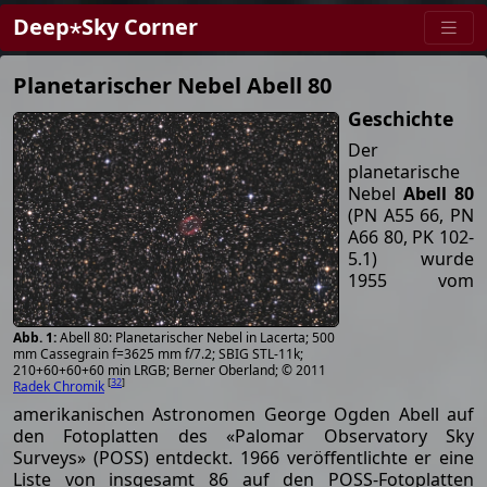
Deep⋆Sky Corner
Planetarischer Nebel Abell 80
Geschichte
Der
planetarische
Nebel
Abell 80
(PN A55 66, PN
A66 80, PK 102-
5.1) wurde
1955 vom
Abell 80: Planetarischer Nebel in Lacerta; 500
mm Cassegrain f=3625 mm f/7.2; SBIG STL-11k;
210+60+60+60 min LRGB; Berner Oberland; © 2011
[
32
]
Radek Chromik
amerikanischen Astronomen George Ogden Abell auf
den Fotoplatten des «Palomar Observatory Sky
Surveys» (POSS) entdeckt. 1966 veröffentlichte er eine
Liste von insgesamt 86 auf den POSS-Fotoplatten