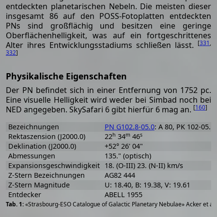
entdeckten planetarischen Nebeln. Die meisten dieser
insgesamt 86 auf den POSS-Fotoplatten entdeckten
PNs sind großflächig und besitzen eine geringe
Oberflächenhelligkeit, was auf ein fortgeschrittenes
[
331
,
Alter ihres Entwicklungsstadiums schließen lässt.
332
]
Physikalische Eigenschaften
Der PN befindet sich in einer Entfernung von 1752 pc.
Eine visuelle Helligkeit wird weder bei Simbad noch bei
[
160
]
NED angegeben. SkySafari 6 gibt hierfür 6 mag an.
Bezeichnungen
PN G102.8-05.0
: A 80, PK 102-05.1
h
m
s
Rektaszension (J2000.0)
22
34
46
Deklination (J2000.0)
+52° 26' 04"
Abmessungen
135." (optisch)
Expansionsgeschwindigkeit
18. (O-III) 23. (N-II) km/s
Z-Stern Bezeichnungen
AG82 444
Z-Stern Magnitude
U: 18.40, B: 19.38, V: 19.61
Entdecker
ABELL 1955
«Strasbourg-ESO Catalogue of Galactic Planetary Nebulae» Acker et al