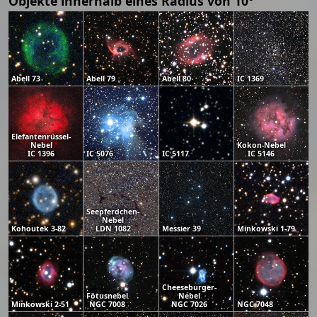
Objekte innerhalb eines Radius von 10°
Abell 73
Abell 79
Abell 80
IC 1369
Elefantenrüssel-
Nebel
Kokon-Nebel
IC 1396
IC 5076
IC 5117
IC 5146
Seepferdchen-
Nebel
Kohoutek 3-82
LDN 1082
Messier 39
Minkowski 1-79
Cheeseburger-
Fötusnebel
Nebel
Minkowski 2-51
NGC 7008
NGC 7026
NGC 7048