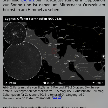
Sternbild
Cygnus
. Am 16. August steht er in Opposition
zur Sonne und ist daher um Mitternacht Ortszeit am
höchsten am Himmel zu sehen.
Cygnus
: Offener Sternhaufen NGC 7128
19:18
00:45 | 36.2°
06:12
Karte mithilfe von SkySafari 6 Pro und STScI Digitized Sky Survey
erstellt. Grenzgrößen: Sternbildkarte ~6.5 mag, DSS2-Ausschnitte ~20 mag.
Zeitangaben für Zeitzone UTC, Breitengrad 0°, Längengrad 0°,
[
149
,
160
]
Horizonthöhe 5°, Datum 2026-08-07