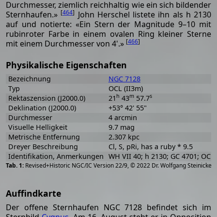
Durchmesser, ziemlich reichhaltig wie ein sich bildender
[
464
]
Sternhaufen.»
John Herschel listete ihn als h 2130
auf und notierte: «Ein Stern der Magnitude 9–10 mit
rubinroter Farbe in einem ovalen Ring kleiner Sterne
[
466
]
mit einem Durchmesser von 4'.»
Physikalische Eigenschaften
Bezeichnung
NGC 7128
Typ
OCL (II3m)
h
m
s
Rektaszension (J2000.0)
21
43
57.7
Deklination (J2000.0)
+53° 42' 55"
Durchmesser
4 arcmin
Visuelle Helligkeit
9.7 mag
Metrische Entfernung
2.307 kpc
Dreyer Beschreibung
Cl, S, pRi, has a ruby * 9.5
Identifikation, Anmerkungen
WH VII 40; h 2130; GC 4701; OCL
[
2
Revised+Historic NGC/IC Version 22/9, © 2022 Dr. Wolfgang Steinicke
Auffindkarte
Der offene Sternhaufen NGC 7128 befindet sich im