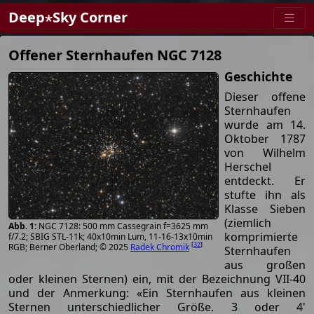
Deep⋆Sky Corner
Offener Sternhaufen NGC 7128
Geschichte
Dieser offene
Sternhaufen
wurde am 14.
Oktober 1787
von Wilhelm
Herschel
entdeckt. Er
stufte ihn als
Klasse Sieben
(ziemlich
NGC 7128: 500 mm Cassegrain f=3625 mm
komprimierte
f/7.2; SBIG STL-11k; 40x10min Lum, 11-16-13x10min
[
32
]
RGB; Berner Oberland; © 2025
Radek Chromik
Sternhaufen
aus großen
oder kleinen Sternen) ein, mit der Bezeichnung VII-40
und der Anmerkung: «Ein Sternhaufen aus kleinen
Sternen unterschiedlicher Größe. 3 oder 4'