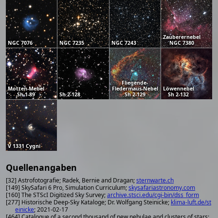
Zauberernebel
NGC 7076
NGC 7235
NGC 7243
NGC 7380
Fliegende-
Motten-Mebel
Fledermaus-Nebel
Löwennebel
Sh 1-89
Sh 2-128
Sh 2-129
Sh 2-132
V 1331 Cygni
Quellenangaben
[32] Astrofotografie; Radek, Bernie and Dragan;
sternwarte.ch
[149] SkySafari 6 Pro, Simulation Curriculum;
skysafariastronomy.com
[160] The STScI Digitized Sky Survey;
archive.stsci.edu/cgi-bin/dss_form
[277] Historische Deep-Sky Kataloge; Dr. Wolfgang Steinicke;
klima-luft.de/st
einicke
; 2021-02-17
[464] Catalogue of a second thousand of new nebulae and clusters of stars;