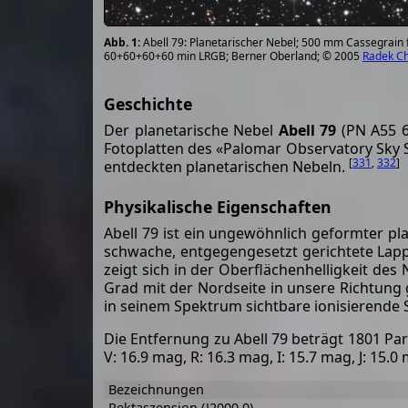
Abell 79: Planetarischer Nebel; 500 mm Cassegrain
60+60+60+60 min LRGB; Berner Oberland; © 2005
Radek C
Geschichte
Der planetarische Nebel
Abell 79
(PN A55 6
Fotoplatten des «Palomar Observatory Sky S
[
331
,
332
]
entdeckten planetarischen Nebeln.
Physikalische Eigenschaften
Abell 79 ist ein ungewöhnlich geformter p
schwache, entgegengesetzt gerichtete Lapp
zeigt sich in der Oberflächenhelligkeit des 
Grad mit der Nordseite in unsere Richtung ge
in seinem Spektrum sichtbare ionisierende 
Die Entfernung zu Abell 79 beträgt 1801 Par
V: 16.9 mag, R: 16.3 mag, I: 15.7 mag, J: 15.
Bezeichnungen
Rektaszension (J2000.0)