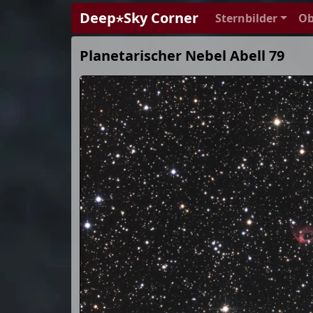
Deep⋆Sky Corner
Sternbilder
Ob
Planetarischer Nebel Abell 79