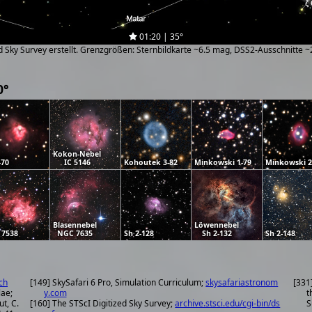
01:20 | 35°
zed Sky Survey erstellt. Grenzgrößen: Sternbildkarte ~6.5 mag, DSS2-Ausschnitte 
0°
Kokon-Nebel
470
IC 5146
Kohoutek 3-82
Minkowski 1-79
Minkowski 2
Blasennebel
Löwennebel
 7538
NGC 7635
Sh 2-128
Sh 2-132
Sh 2-148
ch
[149] SkySafari 6 Pro, Simulation Curriculum;
skysafariastronom
[331
lae;
y.com
t
ut, C.
[160] The STScI Digitized Sky Survey;
archive.stsci.edu/cgi-bin/ds
S