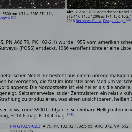
Abell 79: Planetarischer Nebel 
 f=5800 mm f/11.4; SBIG STL-11k;
STL-11k; 14L x 1200sec 1×1, 15R, 10G, 
[
32
]
hromik
[
32
]
2016
Bernhard Blank
,
Dragan Vogel
5, PN A66 79, PK 102-2.1) wurde 1955 vom amerikanisch
urveys» (POSS) entdeckt. 1966 veröffentlichte er eine List
lanetarischer Nebel. Er besteht aus einem unregelmäßigen 
en hervorgehen, die fast im interstellaren Medium vers
Nordlappens: Die Nordostseite ist viel heller als die ander
neigt. Seltsamerweise ist der Zentralstern ein relativ kühl
Strahlung zu produzieren, was einen unsichtbaren, heißen 
sec, etwa rund 5900 Lichtjahre. Scheinbare Helligkeiten in
[
145
]
0 mag, H: 14.6 mag, K: 14.4 mag.
PN G102.9-02.3
: A 79, PK 102-02.1, A55 65, ARO 372, VV' 562
h
m
s
22
26
17