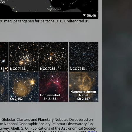
06:46
~20 mag. Zeitangaben für Zeitzone UTC, Breitengrad 0°,
-51
NGC 7128
NGC 7235
NGC 7243
Hummerscheren-
Höhlennebel
Nebel
Sh 2-152
Sh 2-155
Sh 2-157
] Globular Clusters and Planetary Nebulae Discovered on
he National Geographic Society-Palomar Observatory Sky
urvey; Abell, G. O.; Publications of the Astronomical Society