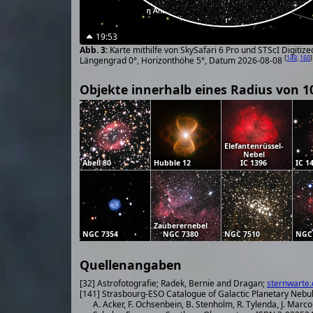
19:53
Karte mithilfe von SkySafari 6 Pro und STScI Digiti
[
149
,
160
]
Längengrad 0°, Horizonthöhe 5°, Datum 2026-08-08
Objekte innerhalb eines Radius von 1
Elefantenrüssel-
Nebel
Abell 80
Hubble 12
IC 1396
IC 1
Zauberernebel
NGC 7354
NGC 7380
NGC 7510
NGC
Quellenangaben
[32] Astrofotografie; Radek, Bernie and Dragan;
sternwarte.
[141] Strasbourg-ESO Catalogue of Galactic Planetary Nebu
A. Acker, F. Ochsenbein, B. Stenholm, R. Tylenda, J. Marco