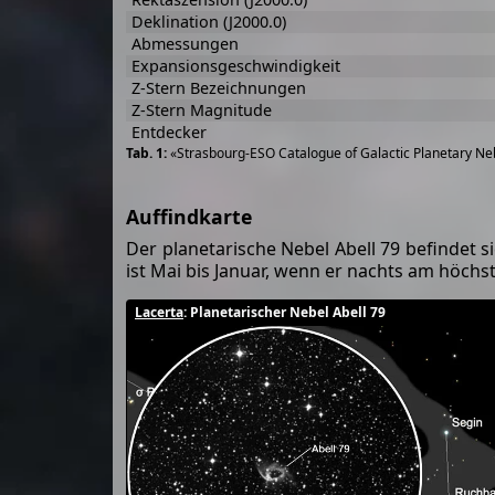
Deklination (J2000.0)
Abmessungen
Expansionsgeschwindigkeit
Z-Stern Bezeichnungen
Z-Stern Magnitude
Entdecker
«Strasbourg-ESO Catalogue of Galactic Planetary Neb
Auffindkarte
Der planetarische Nebel Abell 79 befindet s
ist Mai bis Januar, wenn er nachts am höchs
Lacerta
: Planetarischer Nebel Abell 79