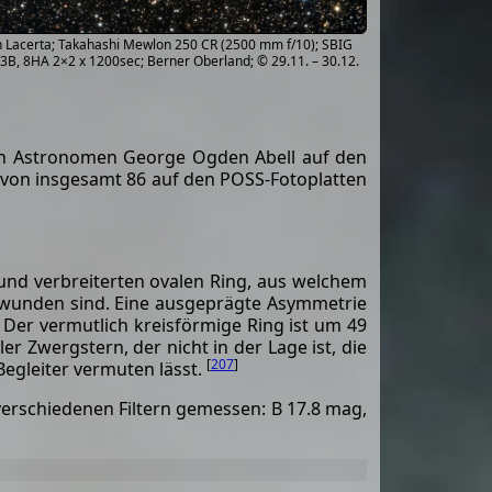
in Lacerta; Takahashi Mewlon 250 CR (2500 mm f/10); SBIG
13B, 8HA 2×2 x 1200sec; Berner Oberland; © 29.11. – 30.12.
en Astronomen George Ogden Abell auf den
e von insgesamt 86 auf den POSS-Fotoplatten
und verbreiterten ovalen Ring, aus welchem
chwunden sind. Eine ausgeprägte Asymmetrie
e. Der vermutlich kreisförmige Ring ist um 49
er Zwergstern, der nicht in der Lage ist, die
[
207
]
Begleiter vermuten lässt.
 verschiedenen Filtern gemessen: B 17.8 mag,