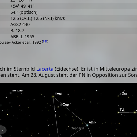
+54° 49' 41"
54." (optisch)
12.5 (O-III) 12.5 (N-II) km/s
AG82 440
B: 18.7
ABELL 1955
[
141
]
ulae» Acker et al., 1992
ich im Sternbild
Lacerta
(Eidechse). Er ist in Mitteleuropa 
ten steht. Am 28. August steht der PN in Opposition zur Son