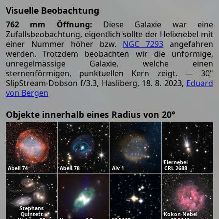
Visuelle Beobachtung
762 mm Öffnung:
Diese Galaxie war eine
Zufallsbeobachtung, eigentlich sollte der Helixnebel mit
einer Nummer höher bzw.
NGC 7293
angefahren
werden. Trotzdem beobachten wir die unförmige,
unregelmässige Galaxie, welche einen
sternenförmigen, punktuellen Kern zeigt. — 30"
SlipStream-Dobson f/3.3, Hasliberg, 18. 8. 2023,
Eduard
von Bergen
Objekte innerhalb eines Radius von 20°
Eiernebel
Abell 74
Abell 78
Alv 1
CRL 2688
Stephans
Quintett
Kokon-Nebel