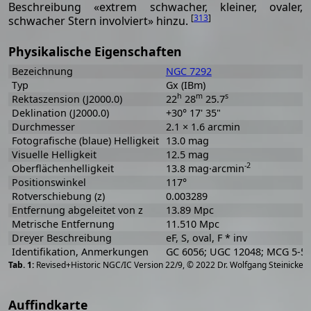
Beschreibung «extrem schwacher, kleiner, ovaler,
[
313
]
schwacher Stern involviert» hinzu.
Physikalische Eigenschaften
Bezeichnung
NGC 7292
Typ
Gx (IBm)
h
m
s
Rektaszension (J2000.0)
22
28
25.7
Deklination (J2000.0)
+30° 17' 35"
Durchmesser
2.1 × 1.6 arcmin
Fotografische (blaue) Helligkeit
13.0 mag
Visuelle Helligkeit
12.5 mag
-2
Oberflächenhelligkeit
13.8 mag·arcmin
Positionswinkel
117°
Rotverschiebung (z)
0.003289
Entfernung abgeleitet von z
13.89 Mpc
Metrische Entfernung
11.510 Mpc
Dreyer Beschreibung
eF, S, oval, F * inv
Identifikation, Anmerkungen
GC 6056; UGC 12048; MCG 5-53
[
2
Revised+Historic NGC/IC Version 22/9, © 2022 Dr. Wolfgang Steinicke
Auffindkarte