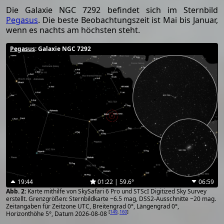
Die Galaxie NGC 7292 befindet sich im Sternbild
Pegasus
. Die beste Beobachtungszeit ist Mai bis Januar,
wenn es nachts am höchsten steht.
Pegasus
: Galaxie NGC 7292
19:44
01:22 | 59.6°
06:59
Karte mithilfe von SkySafari 6 Pro und STScI Digitized Sky Survey
erstellt. Grenzgrößen: Sternbildkarte ~6.5 mag, DSS2-Ausschnitte ~20 mag.
Zeitangaben für Zeitzone UTC, Breitengrad 0°, Längengrad 0°,
[
149
,
160
]
Horizonthöhe 5°, Datum 2026-08-08