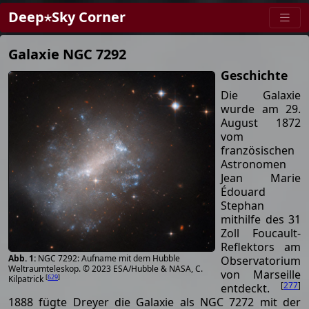
Deep⋆Sky Corner
Galaxie NGC 7292
Geschichte
Die Galaxie
wurde am 29.
August 1872
vom
französischen
Astronomen
Jean Marie
Édouard
Stephan
mithilfe des 31
Zoll Foucault-
Reflektors am
NGC 7292: Aufname mit dem Hubble
Observatorium
Weltraumteleskop. © 2023 ESA/Hubble & NASA, C.
von Marseille
[
629
]
Kilpatrick
[
277
]
entdeckt.
1888 fügte Dreyer die Galaxie als NGC 7272 mit der