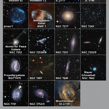
Hickson 92
Humason 1-2
IC 5117
IC 5146
Methusalem-
Nebel
Jones 1
MWP 1
NGC 7217
NGC 7243
Atoms for Peace
Galaxie
NGC 7252
NGC 7253A/B
NGC 7331
NGC 7332/9
Blauer
Propellergalaxie
Schneeball
NGC 7479
NGC 7497
NGC 7640
NGC 7662
Muschelnebel
NGC 7741
NGC 7752/3
Sh 2-119