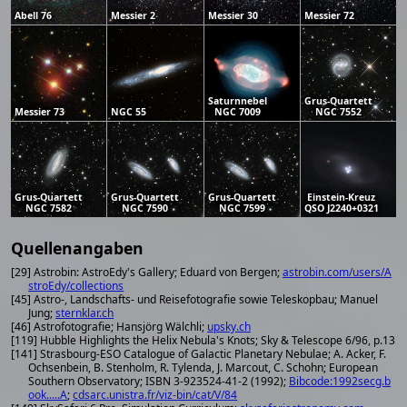
Abell 76
Messier 2
Messier 30
Messier 72
Saturnnebel
Grus-Quartett
Messier 73
NGC 55
NGC 7009
NGC 7552
Grus-Quartett
Grus-Quartett
Grus-Quartett
Einstein-Kreuz
NGC 7582
NGC 7590
NGC 7599
QSO J2240+0321
Quellenangaben
[29] Astrobin: AstroEdy's Gallery; Eduard von Bergen;
astrobin.com/users/A
stroEdy/collections
[45] Astro-, Landschafts- und Reisefotografie sowie Teleskopbau; Manuel
Jung;
sternklar.ch
[46] Astrofotografie; Hansjörg Wälchli;
upsky.ch
[119] Hubble Highlights the Helix Nebula's Knots; Sky & Telescope 6/96, p.13
[141] Strasbourg-ESO Catalogue of Galactic Planetary Nebulae; A. Acker, F.
Ochsenbein, B. Stenholm, R. Tylenda, J. Marcout, C. Schohn; European
Southern Observatory; ISBN 3-923524-41-2 (1992);
Bibcode:1992secg.b
ook.....A
;
cdsarc.unistra.fr/viz-bin/cat/V/84