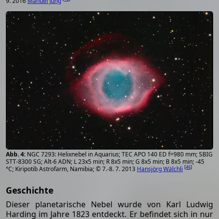
9. 2016
Manuel Jung
NGC 7293: Helixnebel in Aquarius; TEC APO 140 ED f=980 mm; SBIG
STT-8300 SG; Alt-6 ADN; L 23x5 min; R 8x5 min; G 8x5 min; B 8x5 min; -45
[
46
]
°C; Kiripotib Astrofarm, Namibia; © 7.-8. 7. 2013
Hansjörg Wälchli
Geschichte
Dieser planetarische Nebel wurde von Karl Ludwig
Harding im Jahre 1823 entdeckt. Er befindet sich in nur