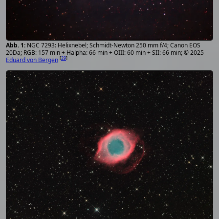
NGC 7293: Helixnebel; Schmidt-Newton 250 mm f/4; Canon EOS
20Da; RGB: 157 min + Halpha: 66 min + OIII: 60 min + SII: 66 min; © 2025
[
29
]
Eduard von Bergen