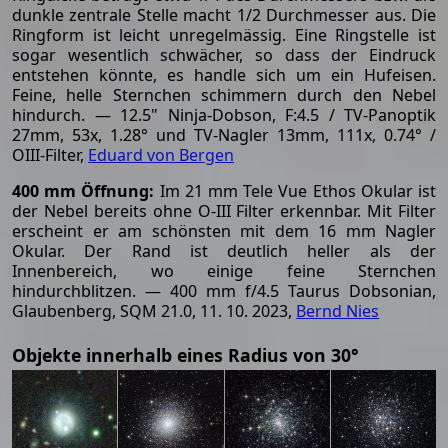
dunkle zentrale Stelle macht 1/2 Durchmesser aus. Die
Ringform ist leicht unregelmässig. Eine Ringstelle ist
sogar wesentlich schwächer, so dass der Eindruck
entstehen könnte, es handle sich um ein Hufeisen.
Feine, helle Sternchen schimmern durch den Nebel
hindurch. — 12.5" Ninja-Dobson, F:4.5 / TV-Panoptik
27mm, 53x, 1.28° und TV-Nagler 13mm, 111x, 0.74° /
OIII-Filter,
Eduard von Bergen
400 mm Öffnung:
Im 21 mm Tele Vue Ethos Okular ist
der Nebel bereits ohne O-III Filter erkennbar. Mit Filter
erscheint er am schönsten mit dem 16 mm Nagler
Okular. Der Rand ist deutlich heller als der
Innenbereich, wo einige feine Sternchen
hindurchblitzen. — 400 mm f/4.5 Taurus Dobsonian,
Glaubenberg, SQM 21.0, 11. 10. 2023,
Bernd Nies
Objekte innerhalb eines Radius von 30°