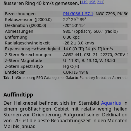
[
119
,
196
,
211
]
äusseren Ring 40 km/s gemessen.
Bezeichnungen
PN G036.1-57.1
: NGC 7293, PK 36-
h
m
s
Rektaszension (J2000.0)
22
29
39
Deklination (J2000.0)
-20° 50' 15"
Abmessungen
980." (optisch), 660." (radio)
Entfernung
0.30 kpc
Radialgeschwindigkeit
-28.2 ± 3.0 km/s
Expansionsgeschwindigkeit
14.0 (O-III) 24. (N-II) km/s
Z-Stern Bezeichnungen
AG82 441, CSI -21 -22270, GCRV 1
Z-Stern Magnitude
U: 11.81, B: 13.10, V: 13.50
Z-Stern Spektraltyp
Hg O(H)
Entdecker
CURTIS 1918
«Strasbourg-ESO Catalogue of Galactic Planetary Nebulae» Acker et al
Auffindtipp
Der Helixnebel befindet sich im Sternbild
Aquarius
in
einem großflächigen Gebiet mit relativ wenig hellen
Sternen zur Orientierung. Aufgrund seiner Deklination
von -20° ist die beste Beobachtungszeit in den Monaten
Mai bis Januar.