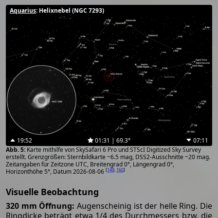
Aquarius
: Helixnebel (NGC 7293)
19:52
01:31 | 69.3°
07:11
Karte mithilfe von SkySafari 6 Pro und STScI Digitized Sky Survey
erstellt. Grenzgrößen: Sternbildkarte ~6.5 mag, DSS2-Ausschnitte ~20 mag.
Zeitangaben für Zeitzone UTC, Breitengrad 0°, Längengrad 0°,
[
149
,
160
]
Horizonthöhe 5°, Datum 2026-08-06
Visuelle Beobachtung
320 mm Öffnung:
Augenscheinig ist der helle Ring. Die
Ringdicke beträgt etwa 1/4 des Durchmessers bzw. die