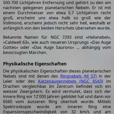
500-700 Lichtjahren Entfernung und gehört zu den am
nächsten gelegenen planetarischen Nebeln. Er ist mit
einem Durchmesser von etwa 5.7 Lichtjahren recht
groß, erscheint uns etwa halb so groß wie der
Vollmond, erscheint jedoch nicht sehr hell, weshalb er
anfänglich von den beiden Herschels übersehen wurde.
Bekannte Namen für NGC 7293 sind «Helixnebel»,
«Caldwell 63», wie auch neueren Ursprungs «Das Auge
Gottes» oder «Das Auge Saurons» ... abhängig vom
bevorzugten Märchen.
Physikalische Eigenschaften
Die physikalischen Eigenschaften dieses planetarischen
Nebels sind mit denen des
Ringnebels (M 57)
in der
Leier oder des
Katzenaugennebels (NGC 6543)
im
Drachen vergleichbar. Im Zentrum befindet sich ein
weisser Zwergstern. Es wird vermutet, dass sich der
innere Ring vor 12'000 Jahren gebildet hat und dann vor
6560 vom äusseren Ring überholt wurde. Mittels
Spektroskopie wurde am inneren Ring eine
Expansionsgeschwindigkeit von 32 km/s und am