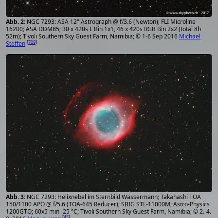
NGC 7293: ASA 12" Astrograph @ f/3.6 (Newton); FLI Microline
16200; ASA DDM85; 30 x 420s L Bin 1x1, 46 x 420s RGB Bin 2x2 (total 8h
52m); Tivoli Southern Sky Guest Farm, Namibia; © 1-6 Sep 2016
Michael
[
709
]
Steffen
NGC 7293: Helixnebel im Sternbild Wassermann; Takahashi TOA
150/1100 APO @ f/5.6 (TOA-645 Reducer); SBIG STL-11000M; Astro-Physics
1200GTO; 60x5 min -25 °C; Tivoli Southern Sky Guest Farm, Namibia; © 2.-4.
[
45
]