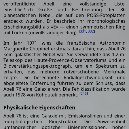
veröffentlichte Abell eine vollständige Liste,
einschließlich Größe und Beschreibung der 86
planetarischen Nebel, die auf den POSS-Fotoplatten
entdeckt wurden. Er beschrieb ihr morphologisches
Erscheinungsbild als «E» — einen symmetrischen Ring
[
331
,
332
]
mit Lücken (unvollständiger Ring).
Im Jahr 1971 wies die französische Astronomin
Marguerite Chopinet erstmals darauf hin, dass Abell 76
kein galaktischer Nebel war. Sie verwendete das 1.2-m-
Teleskop des Haute-Provence-Observatoriums und ein
Bildverstärkungsspektrograph, um ein Spektrum zu
erhalten, das mehrere rotverschobene Merkmale
zeigte. Die berechnete Radialgeschwindigkeit und
abgeleitete Entfernung führten zu dem Schluss, dass
Abell 76 eine Galaxie war. Die Fehlklassifikation wurde
[
246
]
auch 1978 von Kohoutek bemerkt.
Physikalische Eigenschaften
Abell 76 ist eine Galaxie mit Emissionslinien und einer
morphologischen Ringstruktur. Die Anwesenheit
umfangreicher optischer Linienemissionen, hoher