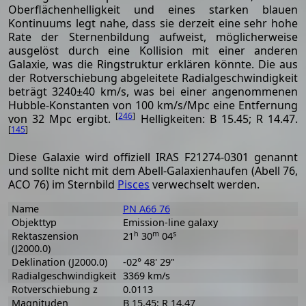
Oberflächenhelligkeit und eines starken blauen
Kontinuums legt nahe, dass sie derzeit eine sehr hohe
Rate der Sternenbildung aufweist, möglicherweise
ausgelöst durch eine Kollision mit einer anderen
Galaxie, was die Ringstruktur erklären könnte. Die aus
der Rotverschiebung abgeleitete Radialgeschwindigkeit
beträgt 3240±40 km/s, was bei einer angenommenen
Hubble-Konstanten von 100 km/s/Mpc eine Entfernung
[
246
]
von 32 Mpc ergibt.
Helligkeiten: B 15.45; R 14.47.
[
145
]
Diese Galaxie wird offiziell IRAS F21274-0301 genannt
und sollte nicht mit dem Abell-Galaxienhaufen (Abell 76,
ACO 76) im Sternbild
Pisces
verwechselt werden.
Name
PN A66 76
Objekttyp
Emission-line galaxy
h
m
s
Rektaszension
21
30
04
(J2000.0)
Deklination (J2000.0)
-02° 48' 29"
Radialgeschwindigkeit
3369 km/s
Rotverschiebung z
0.0113
Magnituden
B 15.45; R 14.47