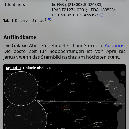
Identifiers
6dFGS gJ213003.8-024833;
IRAS F21274-0301; LEDA 188823;
PK 050-36 1; PN A55 62;
[
145
]
Daten von Simbad
Auffindkarte
Die Galaxie Abell 76 befindet sich im Sternbild
Aquarius
.
Die beste Zeit für Beobachtungen ist von April bis
Januar, wenn das Sternbild nachts am höchsten steht.
Aquarius
: Galaxie Abell 76