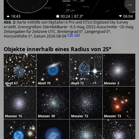
18:43
00:24 | 87.3°
06:04
Karte mithilfe von SkySafari 6 Pro und STScI Digitized Sky Survey
erstellt. Grenzgrößen: Sternbildkarte ~6.5 mag, DSS2-Ausschnitte ~20 mag.
Zeitangaben für Zeitzone UTC, Breitengrad 0°, Längengrad 0°,
[
149
,
160
]
Horizonthöhe 5°, Datum 2026-08-09
Objekte innerhalb eines Radius von 25°
Abell 67
Abell 70
Abell 72
Messier 2
Messier 15
Messier 30
Messier 72
Messier 73