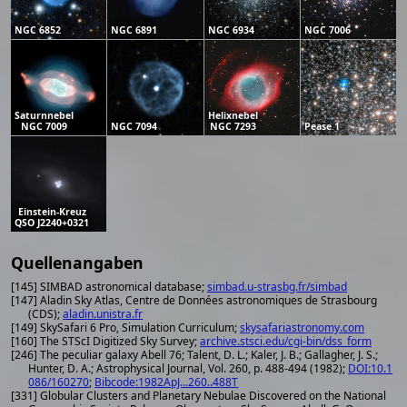
NGC 6852
NGC 6891
NGC 6934
NGC 7006
Saturnnebel
Helixnebel
NGC 7009
NGC 7094
NGC 7293
Pease 1
Einstein-Kreuz
QSO J2240+0321
Quellenangaben
[145] SIMBAD astronomical database;
simbad.u-strasbg.fr/simbad
[147] Aladin Sky Atlas, Centre de Données astronomiques de Strasbourg
(CDS);
aladin.unistra.fr
[149] SkySafari 6 Pro, Simulation Curriculum;
skysafariastronomy.com
[160] The STScI Digitized Sky Survey;
archive.stsci.edu/cgi-bin/dss_form
[246] The peculiar galaxy Abell 76; Talent, D. L.; Kaler, J. B.; Gallagher, J. S.;
Hunter, D. A.; Astrophysical Journal, Vol. 260, p. 488-494 (1982);
DOI:10.1
086/160270
;
Bibcode:1982ApJ...260..488T
[331] Globular Clusters and Planetary Nebulae Discovered on the National