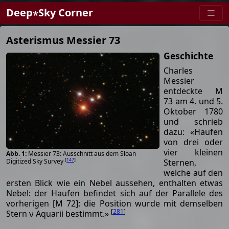
Deep⋆Sky Corner
Asterismus Messier 73
Geschichte
Charles
Messier
entdeckte M
73 am 4. und 5.
Oktober 1780
und schrieb
dazu: «Haufen
von drei oder
vier kleinen
Messier 73: Ausschnitt aus dem Sloan
[
147
]
Sternen,
Digitized Sky Survey
welche auf den
ersten Blick wie ein Nebel aussehen, enthalten etwas
Nebel: der Haufen befindet sich auf der Parallele des
vorherigen [M 72]: die Position wurde mit demselben
[
281
]
Stern ν Aquarii bestimmt.»