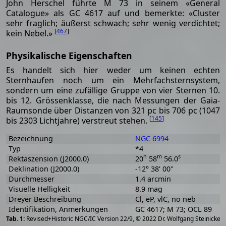
John Herschel führte M 73 in seinem «General
Catalogue» als GC 4617 auf und bemerkte: «Cluster
sehr fraglich; äußerst schwach; sehr wenig verdichtet;
[
467
]
kein Nebel.»
Physikalische Eigenschaften
Es handelt sich hier weder um keinen echten
Sternhaufen noch um ein Mehrfachsternsystem,
sondern um eine zufällige Gruppe von vier Sternen 10.
bis 12. Grössenklasse, die nach Messungen der Gaia-
Raumsonde über Distanzen von 321 pc bis 706 pc (1047
[
145
]
bis 2303 Lichtjahre) verstreut stehen.
Bezeichnung
NGC 6994
Typ
*4
h
m
s
Rektaszension (J2000.0)
20
58
56.0
Deklination (J2000.0)
-12° 38' 00"
Durchmesser
1.4 arcmin
Visuelle Helligkeit
8.9 mag
Dreyer Beschreibung
Cl, eP, vlC, no neb
Identifikation, Anmerkungen
GC 4617; M 73; OCL 89
[
2
Revised+Historic NGC/IC Version 22/9, © 2022 Dr. Wolfgang Steinicke