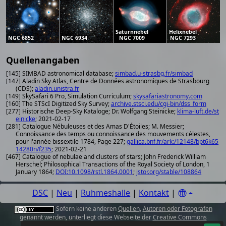
Saturnnebel
Helixnebel
NGC 6852
NGC 6934
NGC 7009
NGC 7293
Quellenangaben
[145] SIMBAD astronomical database;
simbad.u-strasbg.fr/simbad
[147] Aladin Sky Atlas, Centre de Données astronomiques de Strasbourg
(CDS);
aladin.unistra.fr
[149] SkySafari 6 Pro, Simulation Curriculum;
skysafariastronomy.com
[160] The STScI Digitized Sky Survey;
archive.stsci.edu/cgi-bin/dss_form
[277] Historische Deep-Sky Kataloge; Dr. Wolfgang Steinicke;
klima-luft.de/st
einicke
; 2021-02-17
[281] Catalogue Nébuleuses et des Amas D'Étoiles; M. Messier;
Connoissance des temps ou connoissance des mouvements célestes,
pour l'année bissextile 1784, Page 227;
gallica.bnf.fr/ark:/12148/bpt6k65
14280n/f235
; 2021-02-21
[467] Catalogue of nebulae and clusters of stars; John Frederick William
Herschel; Philosophical Transactions of the Royal Society of London, 1
January 1864;
DOI:10.1098/rstl.1864.0001
;
jstor.org/stable/108864
DSC
|
Neu
|
Ruhmeshalle
|
Kontakt
|
Sofern keine anderen
Quellen
,
Autoren oder Fotografen
genannt werden, unterliegt diese Webseite der
Creative Commons
Attribution 4.0 International License
.