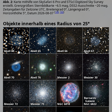
Karte mithilfe von SkySafari 6 Pro und STScI Digitized Sky Survey
erstellt. Grenzgrößen: Sternbildkarte ~6.5 mag, DSS2-Ausschnitte ~20 mag.
Zeitangaben für Zeitzone UTC, Breitengrad 0°, Längengrad 0°,
[
149
,
160
]
Horizonthöhe 5°, Datum 2026-08-07
Objekte innerhalb eines Radius von 25°
Abell 60
Abell 65
Abell 66
Abell 67
Abell 70
Abell 76
Messier 2
Messier 30
Barnards
Galaxie
Messier 72
Messier 75
NGC 6818
NGC 6822