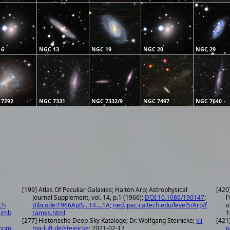
 6
NGC 13
NGC 19
NGC 20
NGC 29
 7292
NGC 7331
NGC 7332/9
NGC 7497
NGC 7640
[199] Atlas Of Peculiar Galaxies; Halton Arp; Astrophysical
[420
Journal Supplement, vol. 14, p.1 (1966);
DOI:10.1086/190147
;
l
ch
Bibcode:1966ApJS...14....1A
;
ned.ipac.caltech.edu/level5/Arp/f
o
simb
rames.html
1
[277] Historische Deep-Sky Kataloge; Dr. Wolfgang Steinicke;
kli
[421
onom
ma-luft.de/steinicke
; 2021-02-17
p