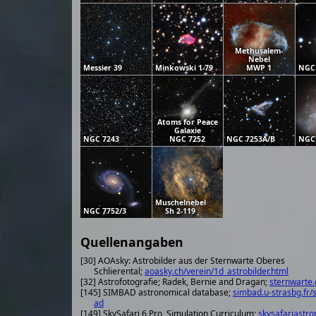
Methusalem-
Nebel
Messier 39
Minkowski 1-79
MWP 1
NGC
Atoms for Peace
Galaxie
NGC 7243
NGC 7252
NGC 7253A/B
NGC
Muschelnebel
NGC 7752/3
Sh 2-119
Quellenangaben
[30] AOAsky: Astrobilder aus der Sternwarte Oberes
Schlierental;
aoasky.ch/verein/1d_astrobilder.html
[32] Astrofotografie; Radek, Bernie and Dragan;
sternwarte.
[145] SIMBAD astronomical database;
simbad.u-strasbg.fr/
ad
[149] SkySafari 6 Pro, Simulation Curriculum;
skysafariastr