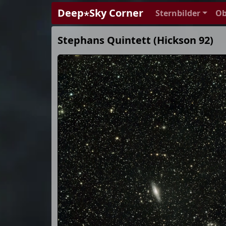
Deep⋆Sky Corner
Sternbilder
Ob
Stephans Quintett (Hickson 92)