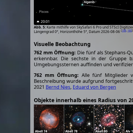
20:01
Karte mithilfe von SkySafari 6 Pro und STScI Digiti
[
149
,
160
]
Längengrad 0°, Horizonthöhe 5°, Datum 2026-08-06
Visuelle Beobachtung
762 mm Öffnung:
Die fünf als Stephans-Q
erkennbar. Die sechste in der Gruppe b
Umgebungssternen auffinden und verifiziere
762 mm Öffnung:
Alle fünf Mitglieder 
Beschreibung wurde aufgrund fortgeschritt
2021
Bernd Nies
,
Eduard von Bergen
Objekte innerhalb eines Radius von 2
Abell 74
Abell 78
Abell 80
Alv 1