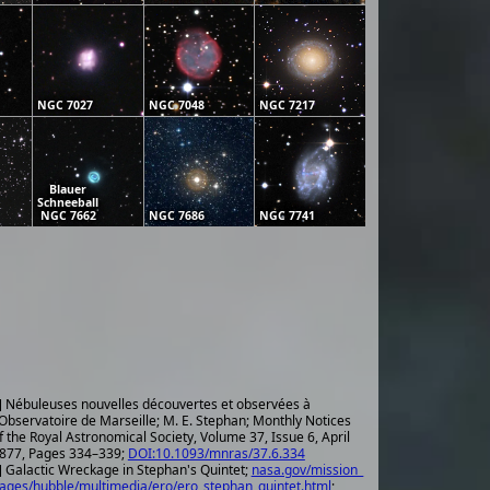
NGC 7027
NGC 7048
NGC 7217
Blauer
Schneeball
NGC 7662
NGC 7686
NGC 7741
] Nébuleuses nouvelles découvertes et observées à
'Observatoire de Marseille; M. E. Stephan; Monthly Notices
f the Royal Astronomical Society, Volume 37, Issue 6, April
877, Pages 334–339;
DOI:10.1093/mnras/37.6.334
] Galactic Wreckage in Stephan's Quintet;
nasa.gov/mission_
ages/hubble/multimedia/ero/ero_stephan_quintet.html
;