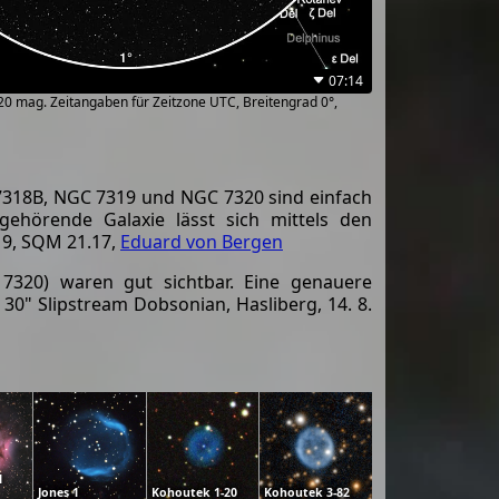
07:14
~20 mag. Zeitangaben für Zeitzone UTC, Breitengrad 0°,
7318B, NGC 7319 und NGC 7320 sind einfach
ehörende Galaxie lässt sich mittels den
19, SQM 21.17,
Eduard von Bergen
 7320) waren gut sichtbar. Eine genauere
0" Slipstream Dobsonian, Hasliberg, 14. 8.
l
Jones 1
Kohoutek 1-20
Kohoutek 3-82