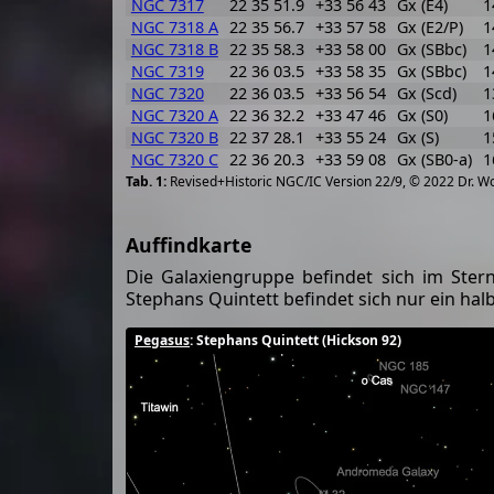
NGC 7317
22 35 51.9
+33 56 43
Gx (E4)
1
NGC 7318 A
22 35 56.7
+33 57 58
Gx (E2/P)
1
NGC 7318 B
22 35 58.3
+33 58 00
Gx (SBbc)
1
NGC 7319
22 36 03.5
+33 58 35
Gx (SBbc)
1
NGC 7320
22 36 03.5
+33 56 54
Gx (Scd)
1
NGC 7320 A
22 36 32.2
+33 47 46
Gx (S0)
1
NGC 7320 B
22 37 28.1
+33 55 24
Gx (S)
1
NGC 7320 C
22 36 20.3
+33 59 08
Gx (SB0-a)
1
Revised+Historic NGC/IC Version 22/9, © 2022 Dr. W
Auffindkarte
Die Galaxiengruppe befindet sich im Ster
Stephans Quintett befindet sich nur ein hal
Pegasus
: Stephans Quintett (Hickson 92)