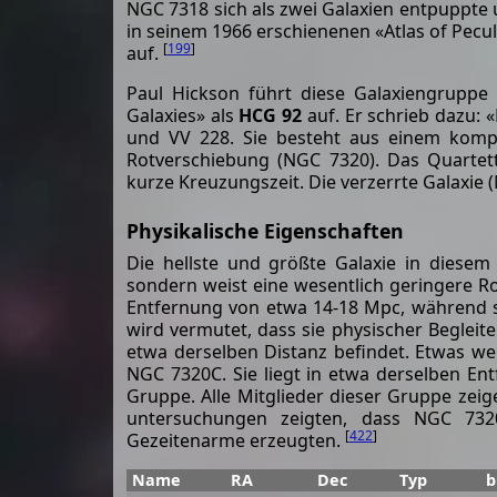
NGC 7318 sich als zwei Galaxien entpuppt
in seinem 1966 erschienenen «Atlas of Pecu
[
199
]
auf.
Paul Hickson führt diese Galaxiengruppe
Galaxies» als
HCG 92
auf. Er schrieb dazu: 
und VV 228. Sie besteht aus einem kompak
Rotverschiebung (NGC 7320). Das Quartett
kurze Kreuzungszeit. Die verzerrte Galaxie (
Physikalische Eigenschaften
Die hellste und größte Galaxie in diesem
sondern weist eine wesentlich geringere R
Entfernung von etwa 14-18 Mpc, während s
wird vermutet, dass sie physischer Begleit
etwa derselben Distanz befindet. Etwas wei
NGC 7320C. Sie liegt in etwa derselben En
Gruppe. Alle Mitglieder dieser Gruppe zei
untersuchungen zeigten, dass NGC 73
[
422
]
Gezeitenarme erzeugten.
Name
RA
Dec
Typ