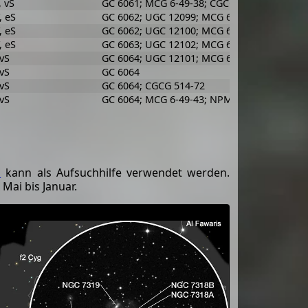
, vS
GC 6061; MCG 6-49-38; CGCG 514-60; VV 288;
, eS
GC 6062; UGC 12099; MCG 6-49-39; CGCG 514
, eS
GC 6062; UGC 12100; MCG 6-49-40; CGCG 514
, eS
GC 6063; UGC 12102; MCG 6-49-41; CGCG 514
 vS
GC 6064; UGC 12101; MCG 6-49-42; CGCG 514-
 vS
GC 6064
 vS
GC 6064; CGCG 514-72
 vS
GC 6064; MCG 6-49-43; NPM1G +33.0467; Me
1
kann als Aufsuchhilfe verwendet werden.
Mai bis Januar.