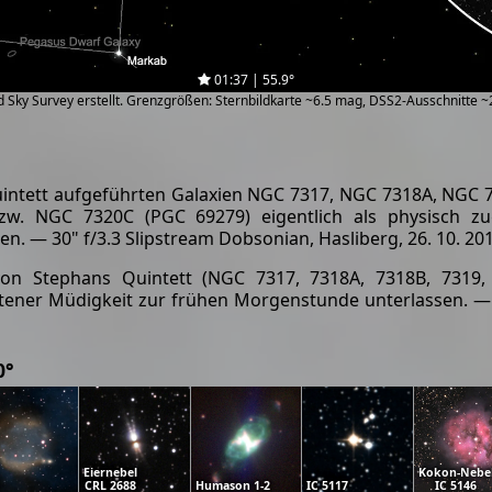
01:37 | 55.9°
zed Sky Survey erstellt. Grenzgrößen: Sternbildkarte ~6.5 mag, DSS2-Ausschnitte 
uintett aufgeführten Galaxien NGC 7317, NGC 7318A, NGC 
zw. NGC 7320C (PGC 69279) eigentlich als physisch zug
n. — 30" f/3.3 Slipstream Dobsonian, Hasliberg, 26. 10. 20
von Stephans Quintett (NGC 7317, 7318A, 7318B, 7319,
ener Müdigkeit zur frühen Morgenstunde unterlassen. — 3
0°
Eiernebel
Kokon-Nebe
CRL 2688
Humason 1-2
IC 5117
IC 5146