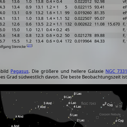
4.6
13.6
1.0
13.8
0.4 × 0.4
0.022012
92.98
vF
4.3
13.4
0.9
13.1
1.2 × 1
5
0.022115
93.41
eF
4.0
13.1
0.9
13.2
1.6 × 1.1
99
0.019260
81.35
eF
4.1
13.1
1.0
13.8
1.4 × 1.1
52
0.022507
95.07
eF
3.2
12.6
0.6
13.5
2.2 × 1.1
132
0.002622
11.08
15.670
F,
6.0
15.0
1.0
12.1
0.4 × 0.2
45
F,
5.6
14.8
0.8
12.3
0.6 × 0.2
50
0.021278
89.88
F,
6.7
15.5
1.2
13.4
0.6 × 0.4
172
0.019964
84.33
F,
[
277
]
olfgang Steinicke
nbild
Pegasus
. Die größere und hellere Galaxie
NGC 733
bes Grad südwestlich davon. Die beste Beobachtungszeit ist 