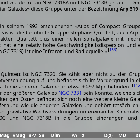
e und wurde fortan NGC 7318A und NGC 7318B genannt. Der
liar Galaxies» diese Gruppe unter der Bezeichnung
Arp 319
 in seinem 1993 erschienenen «Atlas of Compact Group
«Das ist die berühmte Gruppe Stephans Quintett, auch Arp
ten Quartett plus einer hellen Spiralgalaxie mit niedr
 hat eine relativ hohe Geschwindigkeitsdispersion und 
[
166
]
NGC 7319) ist eine Infrarot- und Radioquelle.»
 Quintett ist NGC 7320. Sie zählt aber nicht zu der Gru
otverschiebung auf und befindet sich im Vordergrund in e
[
145
ich die anderen Galaxien in etwa 90-97 Mpc befinden.
er der größeren Galaxies
NGC 7331
sein könnte, welche sic
ter gen Osten befindet sich noch eine weitere kleine Gala
tfernung wie die anderen Galaxien und gehört tatsächlich
gen gravitative Wechselwirkungen untereinander. Kinemati
20C und NGC 7318B in die Gruppe eindrangen und 
bMag
vMag
B-V
SB
Dim
PA
z
D(z)
MD
D