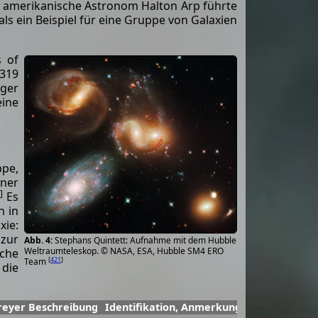
 amerikanische Astronom Halton Arp führte
als ein Beispiel für eine Gruppe von Galaxien
s of
 319
iger
eine
ppe,
iner
]
Es
h in
xie:
 zur
Stephans Quintett: Aufnahme mit dem Hubble
Weltraumteleskop. © NASA, ESA, Hubble SM4 ERO
sche
[
421
]
Team
die
reyer Beschreibung
Identifikation, Anmerkungen