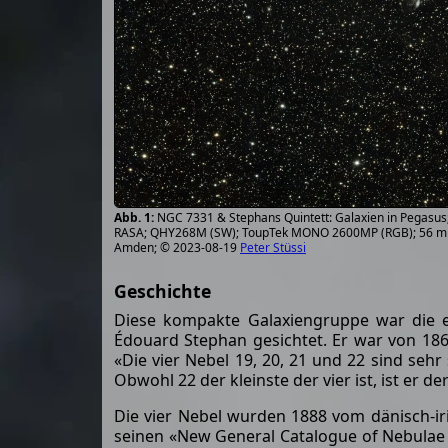
NGC 7331 & Stephans Quintett: Galaxien in Pegasus
RASA; QHY268M (SW); ToupTek MONO 2600MP (RGB); 56 mi
Amden; © 2023-08-19
Peter Stüssi
Geschichte
Diese kompakte Galaxiengruppe war die e
Édouard Stephan gesichtet. Er war von 1866
«Die vier Nebel 19, 20, 21 und 22 sind seh
Obwohl 22 der kleinste der vier ist, ist er der
Die vier Nebel wurden 1888 vom dänisch-ir
seinen «New General Catalogue of Nebulae