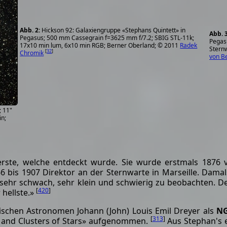
Hickson 92: Galaxiengruppe «Stephans Quintett» in
Pegasus; 500 mm Cassegrain f=3625 mm f/7.2; SBIG STL-11k;
Pegas
17x10 min lum, 6x10 min RGB; Berner Oberland; © 2011
Radek
Sternw
[
32
]
Chromik
von B
; 11"
n;
rste, welche entdeckt wurde. Sie wurde erstmals 1876
 bis 1907 Direktor an der Sternwarte in Marseille. Damal
r sehr schwach, sehr klein und schwierig zu beobachten. D
[
420
]
 hellste.»
ischen Astronomen Johann (John) Louis Emil Dreyer als
NG
[
313
]
 and Clusters of Stars» aufgenommen.
Aus Stephan's e