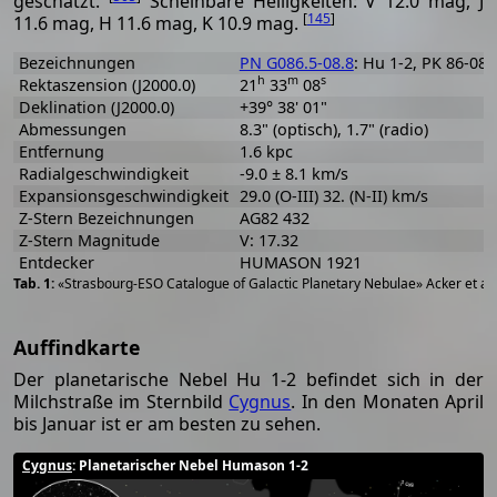
geschätzt.
Scheinbare Helligkeiten: V 12.0 mag, J
[
145
]
11.6 mag, H 11.6 mag, K 10.9 mag.
Bezeichnungen
PN G086.5-08.8
: Hu 1-2, PK 86-08
h
m
s
Rektaszension (J2000.0)
21
33
08
Deklination (J2000.0)
+39° 38' 01"
Abmessungen
8.3" (optisch), 1.7" (radio)
Entfernung
1.6 kpc
Radialgeschwindigkeit
-9.0 ± 8.1 km/s
Expansionsgeschwindigkeit
29.0 (O-III) 32. (N-II) km/s
Z-Stern Bezeichnungen
AG82 432
Z-Stern Magnitude
V: 17.32
Entdecker
HUMASON 1921
«Strasbourg-ESO Catalogue of Galactic Planetary Nebulae» Acker et al
Auffindkarte
Der planetarische Nebel Hu 1-2 befindet sich in der
Milchstraße im Sternbild
Cygnus
. In den Monaten April
bis Januar ist er am besten zu sehen.
Cygnus
: Planetarischer Nebel Humason 1-2