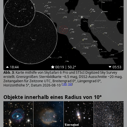
18:44
00:19 | 50.2°
05:53
Karte mithilfe von SkySafari 6 Pro und STScI Digitized Sky Survey
erstellt. Grenzgrößen: Sternbildkarte ~6.5 mag, DSS2-Ausschnitte ~20 mag.
Zeitangaben für Zeitzone UTC, Breitengrad 0°, Längengrad 0°,
[
149
,
160
]
Horizonthöhe 5°, Datum 2026-08-10
Objekte innerhalb eines Radius von 10°
Eiernebel