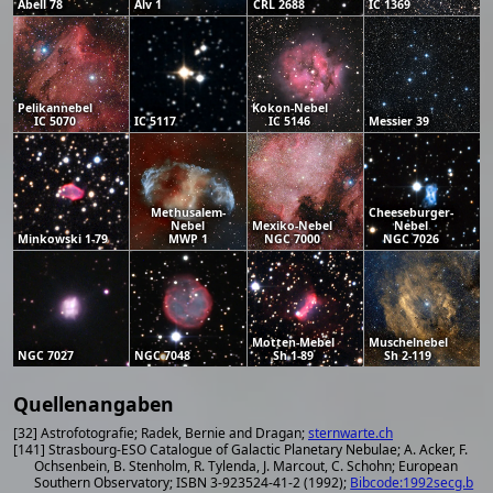
Abell 78
Alv 1
CRL 2688
IC 1369
Pelikannebel
Kokon-Nebel
IC 5070
IC 5117
IC 5146
Messier 39
Methusalem-
Cheeseburger-
Nebel
Mexiko-Nebel
Nebel
Minkowski 1-79
MWP 1
NGC 7000
NGC 7026
Motten-Mebel
Muschelnebel
NGC 7027
NGC 7048
Sh 1-89
Sh 2-119
Quellenangaben
[32] Astrofotografie; Radek, Bernie and Dragan;
sternwarte.ch
[141] Strasbourg-ESO Catalogue of Galactic Planetary Nebulae; A. Acker, F.
Ochsenbein, B. Stenholm, R. Tylenda, J. Marcout, C. Schohn; European
Southern Observatory; ISBN 3-923524-41-2 (1992);
Bibcode:1992secg.b