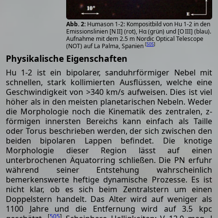
Humason 1-2: Kompositbild von Hu 1-2 in den
Emissionslinien [N II] (rot), Hα (grün) und [O III] (blau).
Aufnahme mit dem 2.5 m Nordic Optical Telescope
[
505
]
(NOT) auf La Palma, Spanien
Physikalische Eigenschaften
Hu 1-2 ist ein bipolarer, sanduhrförmiger Nebel mit
schnellen, stark kollimierten Ausflüssen, welche eine
Geschwindigkeit von >340 km/s aufweisen. Dies ist viel
höher als in den meisten planetarischen Nebeln. Weder
die Morphologie noch die Kinematik des zentralen, z-
förmigen innersten Bereichs kann einfach als Taille
oder Torus beschrieben werden, der sich zwischen den
beiden bipolaren Lappen befindet. Die knotige
Morphologie dieser Region lässt auf einen
unterbrochenen Äquatorring schließen. Die PN erfuhr
während seiner Entstehung wahrscheinlich
bemerkenswerte heftige dynamische Prozesse. Es ist
nicht klar, ob es sich beim Zentralstern um einen
Doppelstern handelt. Das Alter wird auf weniger als
1100 Jahre und die Entfernung wird auf 3.5 kpc
[
505
]