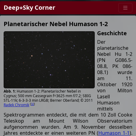
Deep⋆Sky Corner
Planetarischer Nebel Humason 1-2
Geschichte
Der
planetarische
Nebel Hu 1-2
(PN G086.5-
08.8, PK 086-
08.1) wurde
am 11.
Oktober 1920
von Milton
Humason 1-2: Planetarischer Nebel in
Lasell
Cygnus; 500 mm Cassegrain f=3625 mm f/7.2; SBIG
STL-11k; 6-3-3-3 min LRGB; Berner Oberland; © 2011
Humason
[
32
]
Radek Chromik
mittels
Spektrogrammen entdeckt, die mit dem 10 Zoll Cooke
Teleskop am Mount Wilson Observatorium
aufgenommen wurden. Am 9. November desselben
Jahres entdeckte er einen weiteren PN (
Humason 1-1
).