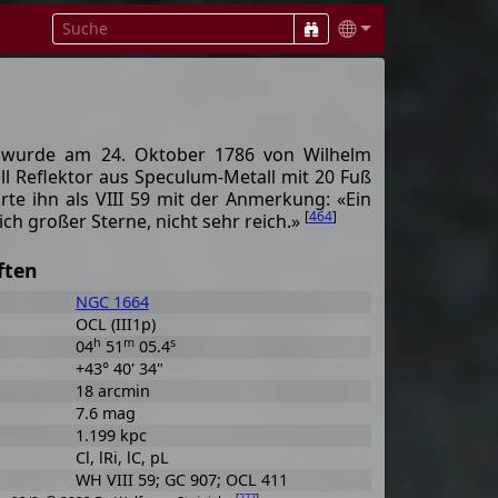
n wurde am 24. Oktober 1786 von Wilhelm
ll Reflektor aus Speculum-Metall mit 20 Fuß
rte ihn als VIII 59 mit der Anmerkung: «Ein
[
464
]
ich großer Sterne, nicht sehr reich.»
ften
NGC 1664
OCL (III1p)
h
m
s
04
51
05.4
+43° 40' 34"
18 arcmin
7.6 mag
1.199 kpc
Cl, lRi, lC, pL
WH VIII 59; GC 907; OCL 411
[
277
]