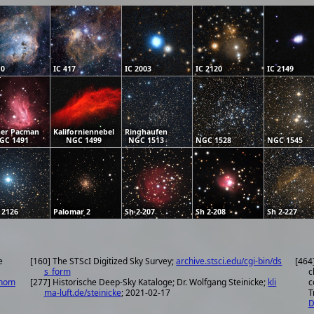
10
IC 417
IC 2003
IC 2120
IC 2149
ner Pacman
Kaliforniennebel
Ringhaufen
GC 1491
NGC 1499
NGC 1513
NGC 1528
NGC 1545
 2126
Palomar 2
Sh 2-207
Sh 2-208
Sh 2-227
e
[160] The STScI Digitized Sky Survey;
archive.stsci.edu/cgi-bin/ds
[464
s_form
c
onom
[277] Historische Deep-Sky Kataloge; Dr. Wolfgang Steinicke;
kli
c
ma-luft.de/steinicke
; 2021-02-17
T
D