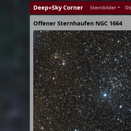
Deep⋆Sky Corner
Sternbilder
Ob
Offener Sternhaufen NGC 1664