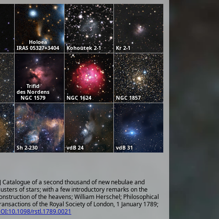
Holoea
IRAS 05327+3404
Kohoutek 2-1
Kr 2-1
Trifid
des Nordens
NGC 1579
NGC 1624
NGC 1857
Sh 2-230
vdB 24
vdB 31
] Catalogue of a second thousand of new nebulae and
lusters of stars; with a few introductory remarks on the
onstruction of the heavens; William Herschel; Philosophical
ransactions of the Royal Society of London, 1 January 1789;
OI:10.1098/rstl.1789.0021