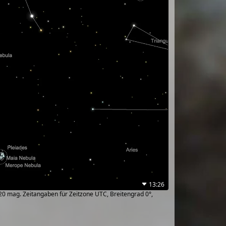
13:26
~20 mag. Zeitangaben für Zeitzone UTC, Breitengrad 0°,