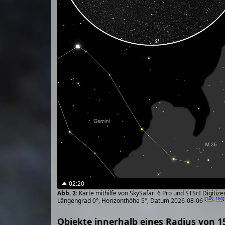
02:20
Karte mithilfe von SkySafari 6 Pro und STScI Digiti
[
149
,
160
]
Längengrad 0°, Horizonthöhe 5°, Datum 2026-08-06
Objekte innerhalb eines Radius von 1