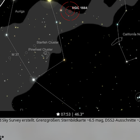
07:53 | 46.3°
zed Sky Survey erstellt. Grenzgrößen: Sternbildkarte ~6.5 mag, DSS2-Ausschnitte 
5°