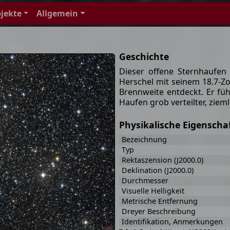
jekte
Allgemein
Geschichte
Dieser offene Sternhaufe
Herschel mit seinem 18.7-Zo
Brennweite entdeckt. Er füh
Haufen grob verteilter, zieml
Physikalische Eigenscha
Bezeichnung
Typ
Rektaszension (J2000.0)
Deklination (J2000.0)
Durchmesser
Visuelle Helligkeit
Metrische Entfernung
Dreyer Beschreibung
Identifikation, Anmerkungen