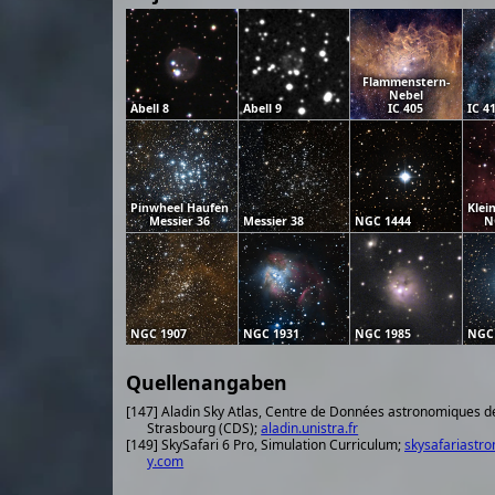
Flammenstern-
Nebel
Abell 8
Abell 9
IC 405
IC 4
Pinwheel Haufen
Klei
Messier 36
Messier 38
NGC 1444
N
NGC 1907
NGC 1931
NGC 1985
NGC
Quellenangaben
[147] Aladin Sky Atlas, Centre de Données astronomiques d
Strasbourg (CDS);
aladin.unistra.fr
[149] SkySafari 6 Pro, Simulation Curriculum;
skysafariastr
y.com