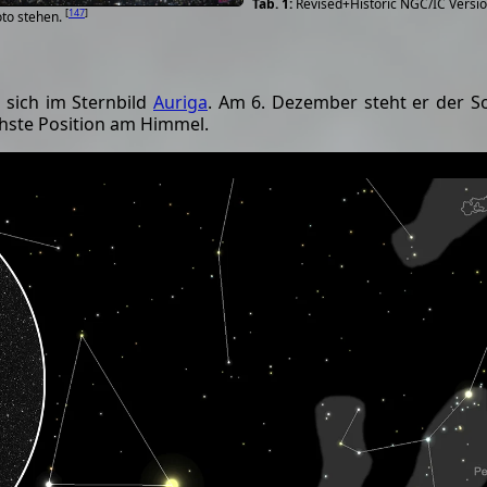
Revised+Historic NGC/IC Versio
[
147
]
oto stehen.
 sich im Sternbild
Auriga
. Am 6. Dezember steht er der S
chste Position am Himmel.