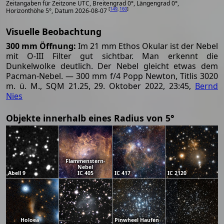
Zeitangaben für Zeitzone UTC, Breitengrad 0°, Längengrad 0°,
[
149
,
160
]
Horizonthöhe 5°, Datum 2026-08-07
Visuelle Beobachtung
300 mm Öffnung:
Im 21 mm Ethos Okular ist der Nebel
mit O-III Filter gut sichtbar. Man erkennt die
Dunkelwolke deutlich. Der Nebel gleicht etwas dem
Pacman-Nebel. — 300 mm f/4 Popp Newton, Titlis 3020
m. ü. M., SQM 21.25, 29. Oktober 2022, 23:45,
Bernd
Nies
Objekte innerhalb eines Radius von 5°
Flammenstern-
Nebel
Abell 9
IC 405
IC 417
IC 2120
Holoea
Pinwheel Haufen