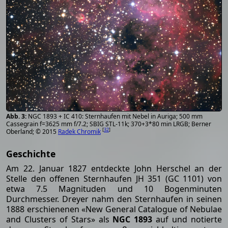
NGC 1893 + IC 410: Sternhaufen mit Nebel in Auriga; 500 mm
Cassegrain f=3625 mm f/7.2; SBIG STL-11k; 370+3*80 min LRGB; Berner
[
32
]
Oberland; © 2015
Radek Chromik
Geschichte
Am 22. Januar 1827 entdeckte John Herschel an der
Stelle den offenen Sternhaufen JH 351 (GC 1101) von
etwa 7.5 Magnituden und 10 Bogenminuten
Durchmesser. Dreyer nahm den Sternhaufen in seinen
1888 erschienenen «New General Catalogue of Nebulae
and Clusters of Stars» als
NGC 1893
auf und notierte