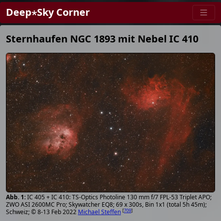
Deep⋆Sky Corner
Sternhaufen NGC 1893 mit Nebel IC 410
IC 405 + IC 410: TS-Optics Photoline 130 mm f/7 FPL-53 Triplet APO;
ZWO ASI 2600MC Pro; Skywatcher EQ8; 69 x 300s, Bin 1x1 (total 5h 45m);
[
709
]
Schweiz; © 8-13 Feb 2022
Michael Steffen