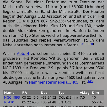
die Sonne. Bei einer Entfernung zum Zentrum der
Milchstraße von etwa 11 kpc (rund 36'000 Lichtjahre)
liegt er am äußeren Rand der Milchstraße. Der Haufen
liegt in der Auriga OB2 Assoziation und ist mit der H-II
Region IC 410 (LBN 807, Sh2-236) verbunden, zu dem
auch die kleineren Nebel Sim 129 und Sim 130, sowie
dunkle Molekülwolken gehören. Im Haufen befinden
sich fünf O-Typ Sterne, welche hauptverantwortlich für
das Leuchten des Nebels verantwortlich ist. In dem
[
319
,
320
]
Nebel entstehen noch immer neue Sterne.
Wie in
Abb. 4
zu sehen ist, scheint IC 410 zu einem
größeren H-II Komplex W8 zu gehören. Bei Simbad
findet man gemessene Entfernungen des Sternhaufens
NGC 1893 zur Erde von 2.9 kpc bis 3.7 kpc (etwa 9500
bis 12'000 Lichtjahre), was wesentlich weiter entfernt
als die gemessene Entfernung von 1500 Lichtjahren von
[
145
]
AE Aurigae im
Flammensternnebel (IC 405)
ist.
Name
RA
Dec
Typ
vMag
Dim
NGC 1893
05 22 45.6
+33 24 52
OCL (II2mn)
7.5
10
IC 410
05 22 45.0
+33 24 48
EN+OCL
55 × 45
[
2
Revised+Historic NGC/IC Version 22/9, © 2022 Dr. Wolfgang Steinicke