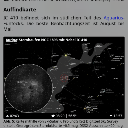
Auffindkarte
IC 410 befindet sich im südlichen Teil des
Aquarius
-
Fünfecks. Die beste Beobachtungszeit ist August bis
Mai.
Auriga
: Sternhaufen NGC 1893 mit Nebel IC 410
02:43
08:20 | 56.5°
13:57
Karte mithilfe von SkySafari 6 Pro und STScI Digitized Sky Survey
erstellt. Grenzgrößen: Sternbildkarte ~6.5 mag, DSS2-Ausschnitte ~20 mag.