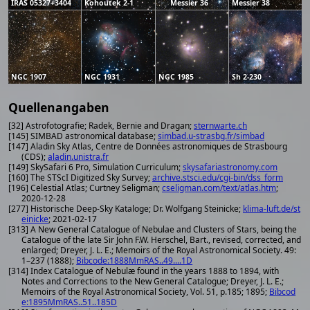
IRAS 05327+3404
Kohoutek 2-1
Messier 36
Messier 38
NGC 1907
NGC 1931
NGC 1985
Sh 2-230
Quellenangaben
[32] Astrofotografie; Radek, Bernie and Dragan;
sternwarte.ch
[145] SIMBAD astronomical database;
simbad.u-strasbg.fr/simbad
[147] Aladin Sky Atlas, Centre de Données astronomiques de Strasbourg
(CDS);
aladin.unistra.fr
[149] SkySafari 6 Pro, Simulation Curriculum;
skysafariastronomy.com
[160] The STScI Digitized Sky Survey;
archive.stsci.edu/cgi-bin/dss_form
[196] Celestial Atlas; Curtney Seligman;
cseligman.com/text/atlas.htm
;
2020-12-28
[277] Historische Deep-Sky Kataloge; Dr. Wolfgang Steinicke;
klima-luft.de/st
einicke
; 2021-02-17
[313] A New General Catalogue of Nebulae and Clusters of Stars, being the
Catalogue of the late Sir John F.W. Herschel, Bart., revised, corrected, and
enlarged; Dreyer, J. L. E.; Memoirs of the Royal Astronomical Society. 49:
1–237 (1888);
Bibcode:1888MmRAS..49....1D
[314] Index Catalogue of Nebulæ found in the years 1888 to 1894, with
Notes and Corrections to the New General Catalogue; Dreyer, J. L. E.;
Memoirs of the Royal Astronomical Society, Vol. 51, p.185; 1895;
Bibcod
e:1895MmRAS..51..185D