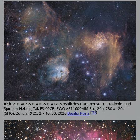
IC405 & IC410 & IC417: Mosaik des Flammenstern-, Tadpole- und
Spinnen-Nebels; Tak FS-60CB; ZWO ASI 1600MM Pro; 26h, 780 x 120s
[
713
]
(SHO); Zürich; © 25. 2. - 10. 03. 2020
Basilio Noris