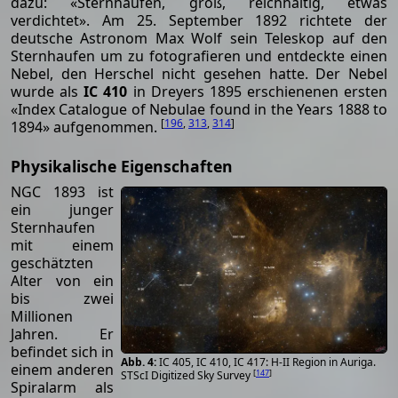
dazu: «Sternhaufen, groß, reichhaltig, etwas
verdichtet». Am 25. September 1892 richtete der
deutsche Astronom Max Wolf sein Teleskop auf den
Sternhaufen um zu fotografieren und entdeckte einen
Nebel, den Herschel nicht gesehen hatte. Der Nebel
wurde als
IC 410
in Dreyers 1895 erschienenen ersten
«Index Catalogue of Nebulae found in the Years 1888 to
[
196
,
313
,
314
]
1894» aufgenommen.
Physikalische Eigenschaften
NGC 1893 ist
ein junger
Sternhaufen
mit einem
geschätzten
Alter von ein
bis zwei
Millionen
Jahren. Er
befindet sich in
IC 405, IC 410, IC 417: H-II Region in Auriga.
einem anderen
[
147
]
STScI Digitized Sky Survey
Spiralarm als