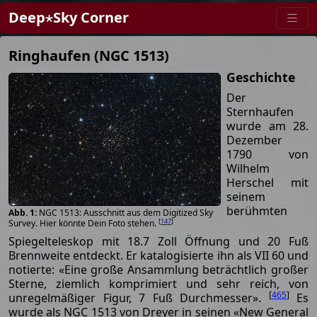
Deep⋆Sky Corner
Ringhaufen (NGC 1513)
Geschichte
Der
Sternhaufen
wurde am 28.
Dezember
1790 von
Wilhelm
Herschel mit
seinem
berühmten
NGC 1513: Ausschnitt aus dem Digitized Sky
[
147
]
Survey. Hier könnte Dein Foto stehen.
Spiegelteleskop mit 18.7 Zoll Öffnung und 20 Fuß
Brennweite entdeckt. Er katalogisierte ihn als VII 60 und
notierte: «Eine große Ansammlung beträchtlich großer
Sterne, ziemlich komprimiert und sehr reich, von
[
465
]
unregelmäßiger Figur, 7 Fuß Durchmesser».
Es
wurde als NGC 1513 von Dreyer in seinen «New General