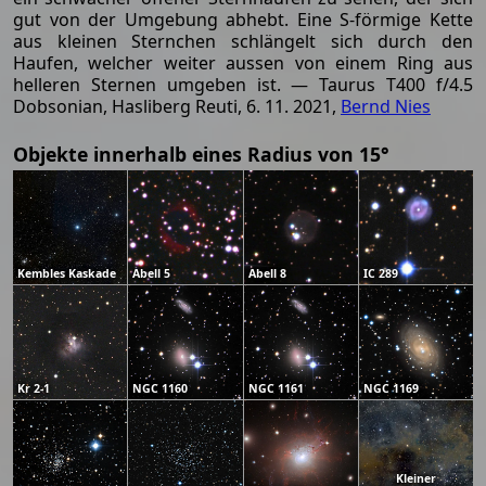
gut von der Umgebung abhebt. Eine S-förmige Kette
aus kleinen Sternchen schlängelt sich durch den
Haufen, welcher weiter aussen von einem Ring aus
helleren Sternen umgeben ist. — Taurus T400 f/4.5
Dobsonian, Hasliberg Reuti, 6. 11. 2021,
Bernd Nies
Objekte innerhalb eines Radius von 15°
Kembles Kaskade
Abell 5
Abell 8
IC 289
Kr 2-1
NGC 1160
NGC 1161
NGC 1169
Kleiner