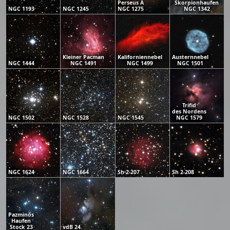
Perseus A
Skorpionhaufen
NGC 1193
NGC 1245
NGC 1275
NGC 1342
Kleiner Pacman
Kaliforniennebel
Austernnebel
NGC 1444
NGC 1491
NGC 1499
NGC 1501
Trifid
des Nordens
NGC 1502
NGC 1528
NGC 1545
NGC 1579
NGC 1624
NGC 1664
Sh 2-207
Sh 2-208
Pazminos
Haufen
Stock 23
vdB 24