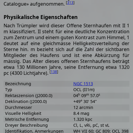
[
313
]
Catalogue» aufgenommen.
Physikalische Eigenschaften
Nach Trümpler wird dieser Offene Sternhaufen mit II 1
m klassifiziert. II steht für eine deutliche Konzentration
zum Zentrum und einem guten Kontrast zum Himmel, 1
deutet auf eine gleichmässe Helligkeitsverteilung der
Sterne hin. m bezieht sich auf die Zahl der sichtbaren
Mitglieder des Haufens und ist eine Abkürzung für
mässig. Das Alter dieses offenen Sternhaufens beträgt
etwa 130 Millionen Jahre, seine Entfernung etwa 1320
[
138
]
pc (4300 Lichtjahre).
Bezeichnung
NGC 1513
Typ
OCL (II1m)
h
m
s
Rektaszension (J2000.0)
04
09
57.0
Deklination (J2000.0)
+49° 30' 54"
Durchmesser
12 arcmin
Visuelle Helligkeit
8.4 mag
Metrische Entfernung
1.320 kpc
Dreyer Beschreibung
Cl, L, vRi, pC, st vL
Identifikation, Anmerkungen
WH VII 60; GC 809; OCL 398