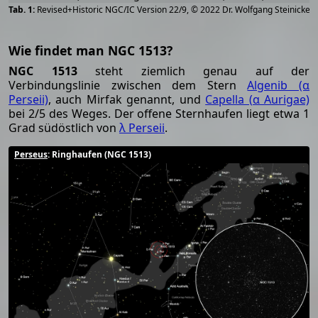
[
2
Revised+Historic NGC/IC Version 22/9, © 2022 Dr. Wolfgang Steinicke
Wie findet man NGC 1513?
NGC 1513
steht ziemlich genau auf der
Verbindungslinie zwischen dem Stern
Algenib (α
Perseii)
, auch Mirfak genannt, und
Capella (α Aurigae)
bei 2/5 des Weges. Der offene Sternhaufen liegt etwa 1
Grad südöstlich von
λ Perseii
.
Perseus
: Ringhaufen (NGC 1513)