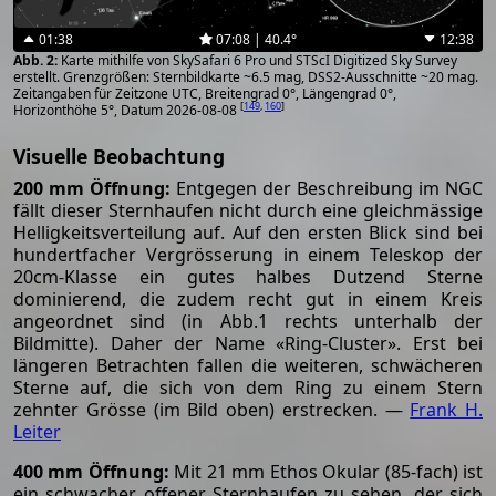
01:38
07:08 | 40.4°
12:38
Karte mithilfe von SkySafari 6 Pro und STScI Digitized Sky Survey
erstellt. Grenzgrößen: Sternbildkarte ~6.5 mag, DSS2-Ausschnitte ~20 mag.
Zeitangaben für Zeitzone UTC, Breitengrad 0°, Längengrad 0°,
[
149
,
160
]
Horizonthöhe 5°, Datum 2026-08-08
Visuelle Beobachtung
200 mm Öffnung:
Entgegen der Beschreibung im NGC
fällt dieser Sternhaufen nicht durch eine gleichmässige
Helligkeitsverteilung auf. Auf den ersten Blick sind bei
hundertfacher Vergrösserung in einem Teleskop der
20cm-Klasse ein gutes halbes Dutzend Sterne
dominierend, die zudem recht gut in einem Kreis
angeordnet sind (in Abb.1 rechts unterhalb der
Bildmitte). Daher der Name «Ring-Cluster». Erst bei
längeren Betrachten fallen die weiteren, schwächeren
Sterne auf, die sich von dem Ring zu einem Stern
zehnter Grösse (im Bild oben) erstrecken. —
Frank H.
Leiter
400 mm Öffnung:
Mit 21 mm Ethos Okular (85-fach) ist
ein schwacher offener Sternhaufen zu sehen, der sich