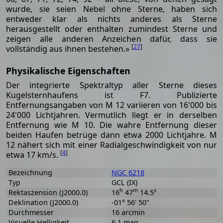
wurde, sie seien Nebel ohne Sterne, haben sich
entweder klar als nichts anderes als Sterne
herausgestellt oder enthalten zumindest Sterne und
zeigen alle anderen Anzeichen dafür, dass sie
[
27
]
vollständig aus ihnen bestehen.»
Physikalische Eigenschaften
Der integrierte Spektraltyp aller Sterne dieses
Kugelsternhaufens ist F7. Publizierte
Entfernungsangaben von M 12 variieren von 16'000 bis
24'000 Lichtjahren. Vermutlich liegt er in derselben
Entfernung wie M 10. Die wahre Entfernung dieser
beiden Haufen betrüge dann etwa 2000 Lichtjahre. M
12 nähert sich mit einer Radialgeschwindigkeit von nur
[
4
]
etwa 17 km/s.
Bezeichnung
NGC 6218
Typ
GCL (IX)
h
m
s
Rektaszension (J2000.0)
16
47
14.5
Deklination (J2000.0)
-01° 56' 50"
Durchmesser
16 arcmin
Visuelle Helligkeit
6.1 mag