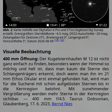
14:00
19:41 | 88°
01:22
Karte mithilfe von SkySafari 6 Pro und STScI Digitized Sky Survey
erstellt. Grenzgrößen: Sternbildkarte ~6.5 mag, DSS2-Ausschnitte ~20 mag.
Zeitangaben für Zeitzone UTC, Breitengrad 0°, Längengrad 0°,
[
149
,
160
]
Horizonthöhe 5°, Datum 2026-08-09
Visuelle Beobachtung
400 mm Öffnung:
Der Kugelsternhaufen M 12 ist nicht
ganz einfach zu finden, besonders wenn der Himmel so
milchig und hell ist, dass man kaum die Sterne des
Schlangenträgers erkennt, doch wenn man ihn im 21
mm Ethos Okular erst einmal gefunden hat, wird man
für die Sucherei mit schön aufgelösten Sternen bis in
die Kernregion belohnt. Mit zunehmender
Vergrößerung werden mehr Sterne in der Kernregion
sichtbar. — 400 mm f/4.5 Taurus Dobsonian,
Glaubenberg, 17. 6. 2023,
Bernd Nies