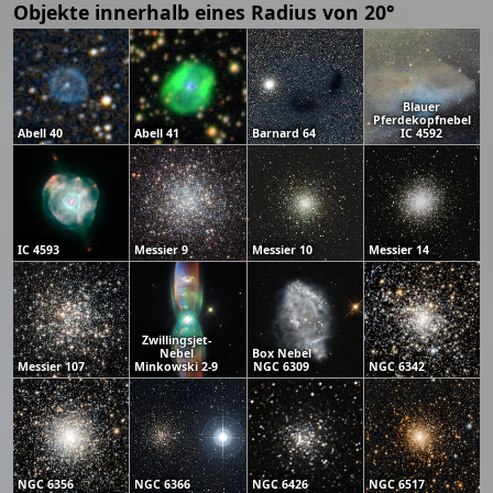
Objekte innerhalb eines Radius von 20°
Blauer
Pferdekopfnebel
Abell 40
Abell 41
Barnard 64
IC 4592
IC 4593
Messier 9
Messier 10
Messier 14
Zwillingsjet-
Nebel
Box Nebel
Messier 107
Minkowski 2-9
NGC 6309
NGC 6342
NGC 6356
NGC 6366
NGC 6426
NGC 6517