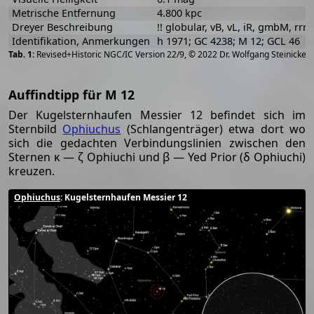
Metrische Entfernung
4.800 kpc
Dreyer Beschreibung
!! globular, vB, vL, iR, gmbM, rrr,
Identifikation, Anmerkungen
h 1971; GC 4238; M 12; GCL 46
[
2
Revised+Historic NGC/IC Version 22/9, © 2022 Dr. Wolfgang Steinicke
Auffindtipp für M 12
Der Kugelsternhaufen Messier 12 befindet sich im
Sternbild
Ophiuchus
(Schlangenträger) etwa dort wo
sich die gedachten Verbindungslinien zwischen den
Sternen κ — ζ Ophiuchi und β — Yed Prior (δ Ophiuchi)
kreuzen.
Ophiuchus
: Kugelsternhaufen Messier 12