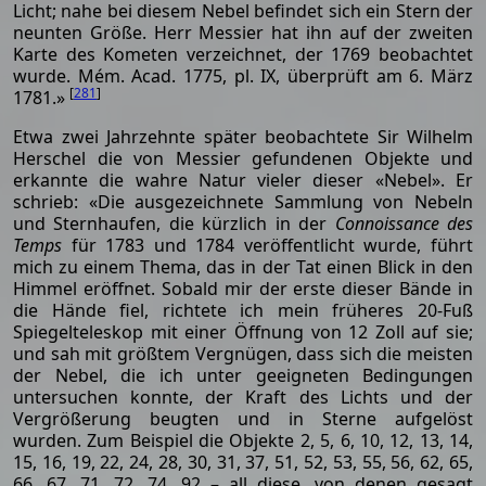
Licht; nahe bei diesem Nebel befindet sich ein Stern der
neunten Größe. Herr Messier hat ihn auf der zweiten
Karte des Kometen verzeichnet, der 1769 beobachtet
wurde. Mém. Acad. 1775, pl. IX, überprüft am 6. März
[
281
]
1781.»
Etwa zwei Jahrzehnte später beobachtete Sir Wilhelm
Herschel die von Messier gefundenen Objekte und
erkannte die wahre Natur vieler dieser «Nebel». Er
schrieb: «Die ausgezeichnete Sammlung von Nebeln
und Sternhaufen, die kürzlich in der
Connoissance des
Temps
für 1783 und 1784 veröffentlicht wurde, führt
mich zu einem Thema, das in der Tat einen Blick in den
Himmel eröffnet. Sobald mir der erste dieser Bände in
die Hände fiel, richtete ich mein früheres 20-Fuß
Spiegelteleskop mit einer Öffnung von 12 Zoll auf sie;
und sah mit größtem Vergnügen, dass sich die meisten
der Nebel, die ich unter geeigneten Bedingungen
untersuchen konnte, der Kraft des Lichts und der
Vergrößerung beugten und in Sterne aufgelöst
wurden. Zum Beispiel die Objekte 2, 5, 6, 10, 12, 13, 14,
15, 16, 19, 22, 24, 28, 30, 31, 37, 51, 52, 53, 55, 56, 62, 65,
66, 67, 71, 72, 74, 92 – all diese, von denen gesagt