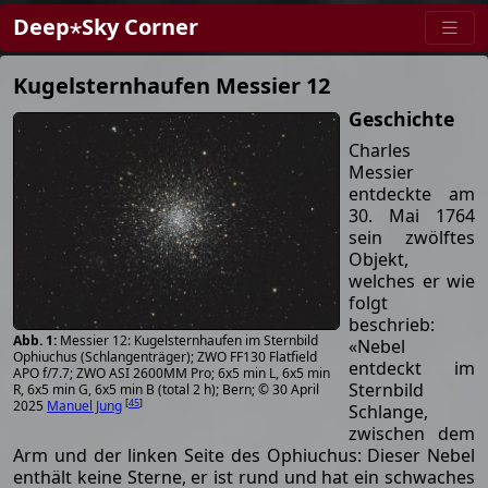
Deep⋆Sky Corner
Kugelsternhaufen Messier 12
Geschichte
Charles
Messier
entdeckte am
30. Mai 1764
sein zwölftes
Objekt,
welches er wie
folgt
beschrieb:
Messier 12: Kugelsternhaufen im Sternbild
«Nebel
Ophiuchus (Schlangenträger); ZWO FF130 Flatfield
entdeckt im
APO f/7.7; ZWO ASI 2600MM Pro; 6x5 min L, 6x5 min
Sternbild
R, 6x5 min G, 6x5 min B (total 2 h); Bern; © 30 April
[
45
]
2025
Manuel Jung
Schlange,
zwischen dem
Arm und der linken Seite des Ophiuchus: Dieser Nebel
enthält keine Sterne, er ist rund und hat ein schwaches