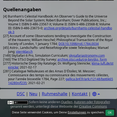
Quellenangaben
[4] Burnham's Celestial Handbook: An Observer's Guide to the Universe
Beyond the Solar System; Robert Burnham; Dover Publications, Inc.;
Voume I: ISBN 0-486-23567-X; Volume II: ISBN 0-486-23568-8; Volume
III: ISBN 0-486-23673-0;
archive.org/details/burnhams-celestial-handbo
ok-3
[27] Account of some Observations tending to investigate the Construction
of the Heavens; William Heschel; Philosophical Transactions of the Royal
Society of London, 1 January 1784;
DOI:10.1098/rstl.1784.0034
[45] Astro-, Landschafts- und Reisefotografie sowie Teleskopbau; Manuel
Jung;
sternklar.ch
[149] SkySafari 6 Pro, Simulation Curriculum;
skysafariastronomy.com
[160] The STScI Digitized Sky Survey;
archive.stsci.edu/cgi-bin/dss_form
[277] Historische Deep-Sky Kataloge; Dr. Wolfgang Steinicke;
klima-luft.de/st
einicke
; 2021-02-17
[281] Catalogue Nébuleuses et des Amas D'Étoiles; M. Messier;
Connoissance des temps ou connoissance des mouvements célestes,
pour l'année bissextile 1784, Page 227;
gallica.bnf.fr/ark:/12148/bpt6k65
14280n/f235
; 2021-02-21
DSC
|
Neu
|
Ruhmeshalle
|
Kontakt
|
Sofern keine anderen
Quellen
,
Autoren oder Fotografen
genannt werden, unterliegt diese Webseite der
Creative Commons
Attribution 4.0 International License
.
Diese Seite verwendet Cookies, um Deine
Einstellungen
zu speichern.
OK