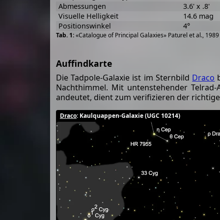
Abmessungen
3.6' x .8'
Visuelle Helligkeit
14.6 mag
Positionswinkel
4°
«Catalogue of Principal Galaxies» Paturel et al., 198
Auffindkarte
Die Tadpole-Galaxie ist im Sternbild
Draco
b
Nachthimmel. Mit untenstehender Telrad-Au
andeutet, dient zum verifizieren der richti
Draco
: Kaulquappen-Galaxie (UGC 10214)