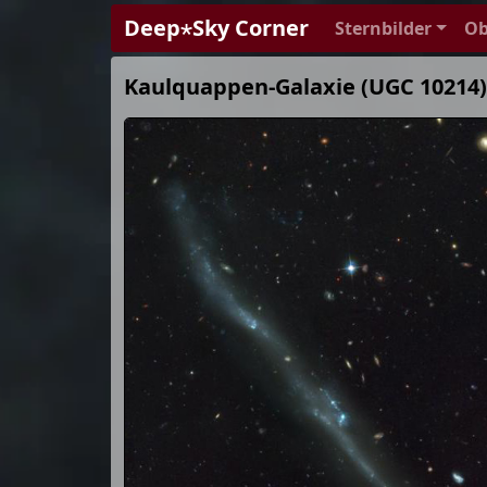
Deep⋆Sky Corner
Sternbilder
Ob
Kaulquappen-Galaxie (UGC 10214)