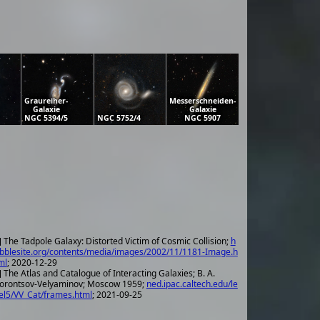
Graureiher-
Messerschneiden-
Galaxie
Galaxie
NGC 5394/5
NGC 5752/4
NGC 5907
] The Tadpole Galaxy: Distorted Victim of Cosmic Collision;
h
bblesite.org/contents/media/images/2002/11/1181-Image.h
ml
; 2020-12-29
 The Atlas and Catalogue of Interacting Galaxies; B. A.
orontsov-Velyaminov; Moscow 1959;
ned.ipac.caltech.edu/le
el5/VV_Cat/frames.html
; 2021-09-25