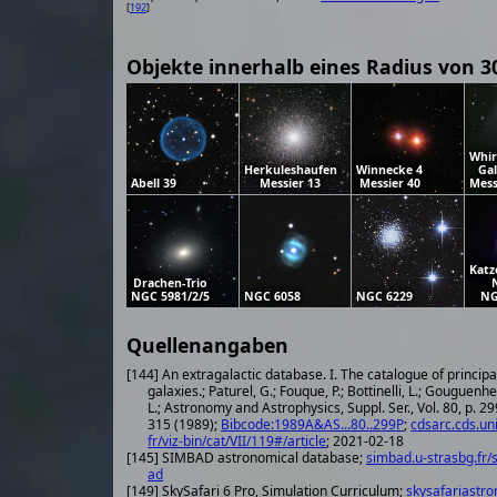
[
192
]
Objekte innerhalb eines Radius von 3
Whir
Herkuleshaufen
Winnecke 4
Gal
Abell 39
Messier 13
Messier 40
Mess
Katz
Drachen-Trio
NGC 5981/2/5
NGC 6058
NGC 6229
NG
Quellenangaben
[144] An extragalactic database. I. The catalogue of principa
galaxies.; Paturel, G.; Fouque, P.; Bottinelli, L.; Gouguenh
L.; Astronomy and Astrophysics, Suppl. Ser., Vol. 80, p. 29
315 (1989);
Bibcode:1989A&AS...80..299P
;
cdsarc.cds.uni
fr/viz-bin/cat/VII/119#/article
; 2021-02-18
[145] SIMBAD astronomical database;
simbad.u-strasbg.fr/
ad
[149] SkySafari 6 Pro, Simulation Curriculum;
skysafariastr