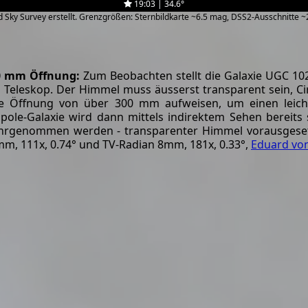
19:03 | 34.6°
zed Sky Survey erstellt. Grenzgrößen: Sternbildkarte ~6.5 mag, DSS2-Ausschnitte 
0 mm Öffnung:
Zum Beobachten stellt die Galaxie UGC 1
 Teleskop. Der Himmel muss äusserst transparent sein, Cir
ne Öffnung von über 300 mm aufweisen, um einen leich
pole-Galaxie wird dann mittels indirektem Sehen bereits si
rgenommen werden - transparenter Himmel vorausgesetzt
m, 111x, 0.74° und TV-Radian 8mm, 181x, 0.33°,
Eduard vo