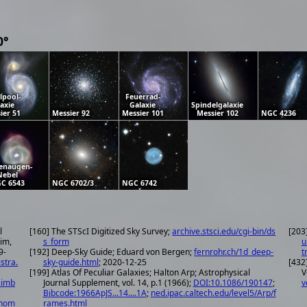
0°
lpool-
Feuerrad-
axie
Galaxie
Spindelgalaxie
ier 51
Messier 92
Messier 101
Messier 102
NGC 4236
enaugen-
Nebel
C 6543
NGC 6702/3
NGC 6742
l
[160] The STScI Digitized Sky Survey;
archive.stsci.edu/cgi-bin/ds
[203
eim,
s_form
u
9-
[192] Deep-Sky Guide; Eduard von Bergen;
fernrohr.ch/1d_deep-
t
stra.
sky-guide.html
; 2020-12-25
[432]
[199] Atlas Of Peculiar Galaxies; Halton Arp; Astrophysical
V
simb
Journal Supplement, vol. 14, p.1 (1966);
DOI:10.1086/190147
;
v
Bibcode:1966ApJS...14....1A
;
ned.ipac.caltech.edu/level5/Arp/f
onom
rames.html