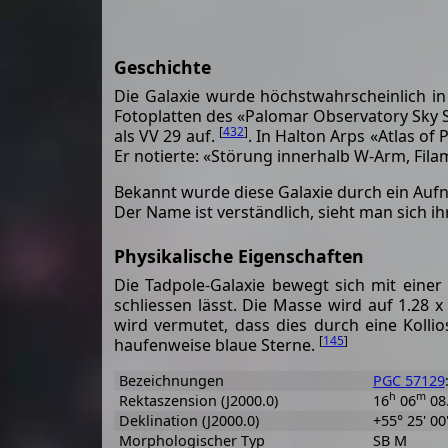
Geschichte
Die Galaxie wurde höchstwahrscheinlich i
Fotoplatten des «Palomar Observatory Sky Su
[
432
]
als VV 29 auf.
. In Halton Arps «Atlas of
Er notierte: «Störung innerhalb W-Arm, Fila
Bekannt wurde diese Galaxie durch ein Au
Der Name ist verständlich, sieht man sich i
Physikalische Eigenschaften
Die Tadpole-Galaxie bewegt sich mit einer
schliessen lässt. Die Masse wird auf 1.28 x
wird vermutet, dass dies durch eine Kollio
[
145
]
haufenweise blaue Sterne.
Bezeichnungen
PGC 57129
h
m
Rektaszension (J2000.0)
16
06
08
Deklination (J2000.0)
+55° 25' 00
Morphologischer Typ
SB M