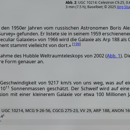
UGC 10214: Celestron C9.25, 0.
3 min (7.5 h); Baselbiet; © 2025
Jörg St
n den 1950er Jahren vom russischen Astronomen Boris Al
rvey» gefunden. Er listete sie in seinem 1959 erschienenen
 Peculiar Galaxies» von 1966 wird die Galaxie als Arp 188 al
[
199
]
ment stammt vielleicht von dort.»
fnahme des Hubble Weltraumteleskops von 2002 (
Abb. 1
). D
hre Form genauer an.
 Geschwindigkeit von 9217 km/s von uns weg, was auf ei
11
 10
Sonnenmassen geschätzt. Der Schweif wird auf eine 
sion mit einer kleinerem Galaxie vor etwa 100 Millionen J
: UGC 10214, MCG 9-26-56, CGCG 275-23, VV 29, ARP 188, ANON 1
s
.4
"