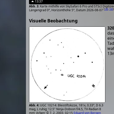
13:37
Karte mithilfe von SkySafari 6 Pro und STScI Digiti
[
149
,
160
]
Längengrad 0°, Horizonthöhe 5°, Datum 2026-08-07
Visuelle Beobachtung
32
das
ei
Tad
wah
13m
UGC 10214: Bleistiftskizze, 181x, 0.33°, D 6.3
mag, L ruhig; 12.5" Ninja-Dobson f/4.5, TV-Radian 8
mm; Arben; © 7. 2. 2003, 02:15
Eduard von Bergen