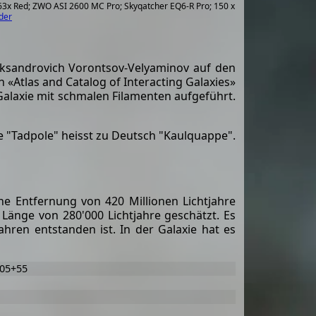
63x Red; ZWO ASI 2600 MC Pro; Skyqatcher EQ6-R Pro; 150 x
uder
eksandrovich Vorontsov-Velyaminov auf den
 «Atlas and Catalog of Interacting Galaxies»
s Galaxie mit schmalen Filamenten aufgeführt.
ie "Tadpole" heisst zu Deutsch "Kaulquappe".
ne Entfernung von 420 Millionen Lichtjahre
Länge von 280'000 Lichtjahre geschätzt. Es
ahren entstanden ist. In der Galaxie hat es
605+55