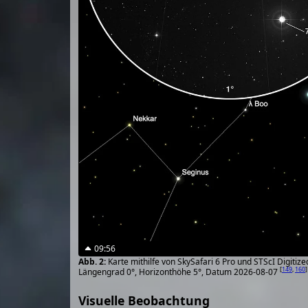
09:56
Karte mithilfe von SkySafari 6 Pro und STScI Digiti
[
149
,
160
]
Längengrad 0°, Horizonthöhe 5°, Datum 2026-08-07
Visuelle Beobachtung