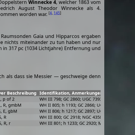
 Doppelstern
Winnecke 4
, welcher 1863 vom
iedrich August Theodor Winnecke als 4.
[
4
,
145
]
genommen worden war.
en Raumsonden Gaia und Hipparcos ergaben
ie nichts miteinander zu tun haben und nur
h in 317 pc (1034 Lichtjahre) Entfernung und
ach als dass sie Messier — geschweige denn
yer Beschreibung
Identifikation, Anmerkungen
E, p of 2
WH III 798; GC 2860; UGC 7393; MCG 10-18-26
L, R, gmbM
WH II 805; h 1193; GC 2866; UGC 7402; MCG 1
S, E, gbM
WH II 806; h 1217; GC 2897; UGC 7455; MCG 10
S, R
WH III 800; GC 2918; NGC 4358; UGC 7479; MC
S, R, r
WH III 801; h 1233; GC 2920; MCG 10-18-39; C