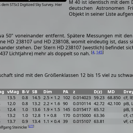
M 40 ist identisch mit dem
s dem STScI Digitized Sky Survey. Hier
deutschen Astronomen Fr
Objekt in seiner Liste auf
twa 50" voneinander entfernt. Spätere Messungen mit d
erne HD 238107 und HD 238108, womit eindeutig ist, dass s
nander stehen. Der Stern HD 238107 (westlich) befindet sic
[
4
,
145
]
 (437 Lichtjahre) mehr als doppelt so nah.
schaft sind mit den Größenklassen 12 bis 15 viel zu schw
ag
vMag
B-V
SB
Dim
PA
z
D(z)
MD
Dre
3
13.5
0.8
14.5
2.5 × 1.2
102
0.014023
59.23
68.850
cF, l
8
12.0
0.8
13.2
2.2 × 1.6
90
0.010114
42.72
42.100
pB, 
4
12.4
1.0
13.6
1.9 × 1.5
145
0.015417
65.12
pB, 
2
13.2
1.0
12.8
1 × 0.8
170
0.015000
63.36
cF, c
6
13.7
0.9
13.4
1.1 × 0.4
39
0.015107
63.81
vF, c
[
277
]
olfgang Steinicke