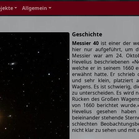
jekte
Allgemein
Geschichte
Messier 40
ist einer der w
hier nur aufgeführt, um d
Messier war am 24. Okto
Hevelius beschriebenen «N
welche er in seinem 1660 
erwähnt hatte. Er schrieb 
und sehr klein, platzier
Wagens. Es ist schwierig, d
zu unterscheiden. Es wird 
Rücken des Großen Wagens 
von 1660 berichtet wurde
Hevelius gesehen haben
beieinander stehende Sterne
schlechten Beobachtungs
nicht klar zu sehen und mit