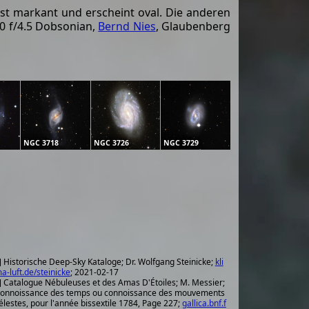
st markant und erscheint oval. Die anderen
00 f/4.5 Dobsonian,
Bernd Nies
, Glaubenberg
NGC 3718
NGC 3726
NGC 3729
] Historische Deep-Sky Kataloge; Dr. Wolfgang Steinicke;
kli
a-luft.de/steinicke
; 2021-02-17
] Catalogue Nébuleuses et des Amas D'Étoiles; M. Messier;
onnoissance des temps ou connoissance des mouvements
élestes, pour l'année bissextile 1784, Page 227;
gallica.bnf.f