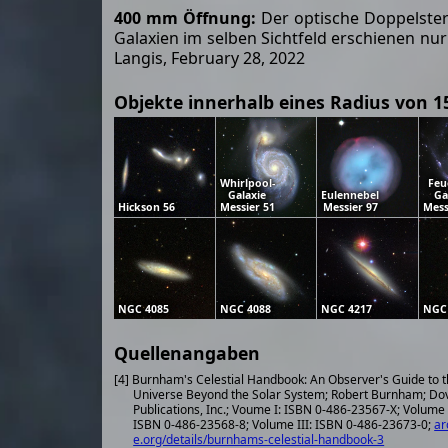
400 mm Öffnung:
Der optische Doppelstern
Galaxien im selben Sichtfeld erschienen nur
Langis, February 28, 2022
Objekte innerhalb eines Radius von 1
Whirlpool-
Feu
Galaxie
Eulennebel
Ga
Hickson 56
Messier 51
Messier 97
Mess
NGC 4085
NGC 4088
NGC 4217
NGC 
Quellenangaben
[4] Burnham's Celestial Handbook: An Observer's Guide to 
Universe Beyond the Solar System; Robert Burnham; Do
Publications, Inc.; Voume I: ISBN 0-486-23567-X; Volume 
ISBN 0-486-23568-8; Volume III: ISBN 0-486-23673-0;
ar
e.org/details/burnhams-celestial-handbook-3