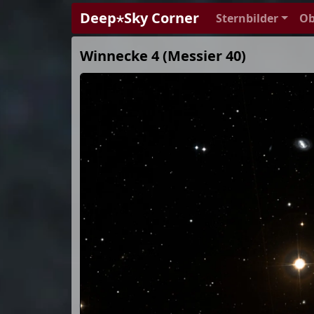
Deep⋆Sky Corner
Sternbilder
Ob
Winnecke 4 (Messier 40)