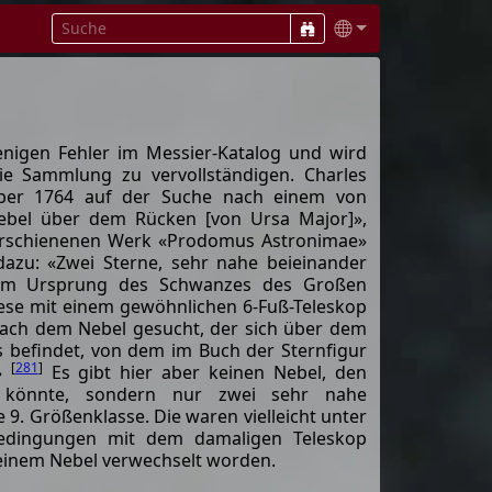
enigen Fehler im Messier-Katalog und wird
ie Sammlung zu vervollständigen. Charles
ber 1764 auf der Suche nach einem von
ebel über dem Rücken [von Ursa Major]»,
erschienenen Werk «Prodomus Astronimae»
dazu: «Zwei Sterne, sehr nahe beieinander
t am Ursprung des Schwanzes des Großen
iese mit einem gewöhnlichen 6-Fuß-Teleskop
nach dem Nebel gesucht, der sich über dem
befindet, von dem im Buch der Sternfigur
[
281
]
.»
Es gibt hier aber keinen Nebel, den
 könnte, sondern nur zwei sehr nahe
 9. Größenklasse. Die waren vielleicht unter
bedingungen mit dem damaligen Teleskop
 einem Nebel verwechselt worden.