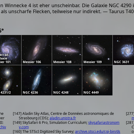
 Winnecke 4 ist eher unscheinbar. Die Galaxie NGC 4290 i
 als unscharfe Flecken, teilweise nur indirekt. — Taurus T4
5°
errad-
laxie
ier 101
Messier 106
Messier 108
Messier 109
NGC 3631
4231/2
NGC 4236
NGC 4248
NGC 4449
the
[147] Aladin Sky Atlas, Centre de Données astronomiques de
[277
ver
Strasbourg (CDS);
aladin.unistra.fr
m
II:
[149] SkySafari 6 Pro, Simulation Curriculum;
skysafariastronom
[281
chiv
y.com
C
[160] The STScI Digitized Sky Survey;
archive.stsci.edu/cgi-bin/ds
c