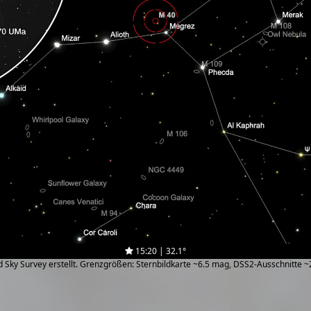
15:20 | 32.1°
zed Sky Survey erstellt. Grenzgrößen: Sternbildkarte ~6.5 mag, DSS2-Ausschnitte 