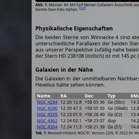
Messier 40: Mit fünf kleinen Galaxien: Ausschnitt au
[
147
]
könnte Dein Foto stehen.
Physikalische Eigenschaften
Die beiden Sterne von Winnecke 4 sind e
unterschiedliche Parallaxen der beiden St
aus unserer Perspektive zufällig nahe beiei
der Stern HD 238108 (östlich) ist mit 145 pc
Galaxien in der Nähe
Die Galaxien in der unmittelbaren Nachbar
Hevelius hätte sehen können.
Name
RA
Dec
Typ
bM
NGC 4284
12 20 12.8
+58 05 36
Gx (Sbc)
14.
NGC 4290
12 20 47.5
+58 05 33
Gx (SBab)
12.
NGC 4335
12 23 01.9
+58 26 40
Gx (E2)
13.
NGC 4362
12 24 02.1
+58 23 07
dup
14.
NGC 4364
12 24 11.3
+58 21 39
Gx (S?)
14.
Revised+Historic NGC/IC Version 22/9, © 2022 Dr. W