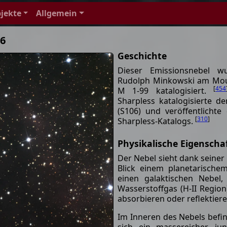
jekte
Allgemein
06
Geschichte
Dieser Emissionsnebel 
Rudolph Minkowski am Moun
[
454
M 1-99 katalogisiert.
Sharpless katalogisierte d
(S106) und veröffentlicht
[
310
]
Sharpless-Katalogs.
Physikalische Eigenscha
Der Nebel sieht dank seiner
Blick einem planetarische
einen galaktischen Nebel,
Wasserstoffgas (H-II Regio
absorbieren oder reflektiere
Im Inneren des Nebels befi