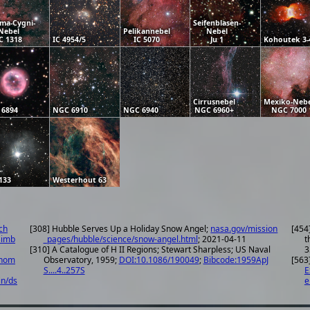
a-Cygni-
Seifenblasen-
Nebel
Pelikannebel
Nebel
C 1318
IC 4954/5
IC 5070
Ju 1
Kohoutek 3-
Cirrusnebel
Mexiko-Nebe
 6894
NGC 6910
NGC 6940
NGC 6960+
NGC 7000
133
Westerhout 63
ch
[308] Hubble Serves Up a Holiday Snow Angel;
nasa.gov/mission
[454
simb
_pages/hubble/science/snow-angel.html
; 2021-04-11
t
[310] A Catalogue of H II Regions; Stewart Sharpless; US Naval
3
onom
Observatory, 1959;
DOI:10.1086/190049
;
Bibcode:1959ApJ
[563
S....4..257S
E
in/ds
e