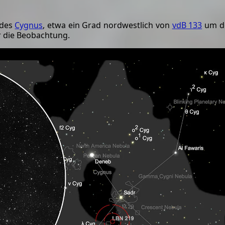
 des
Cygnus
, etwa ein Grad nordwestlich von
vdB 133
um de
r die Beobachtung.