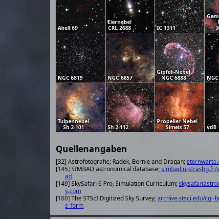
Gamm
Eiernebel
Abell 69
CRL 2688
IC 1311
I
Gipfeli-Nebel
NGC 6819
NGC 6857
NGC 6888
NGC
Tulpennebel
Propeller-Nebel
Sh 2-101
Sh 2-112
Simeis 57
vdB 
Quellenangaben
[32] Astrofotografie; Radek, Bernie and Dragan;
sternwarte.
[145] SIMBAD astronomical database;
simbad.u-strasbg.fr/
ad
[149] SkySafari 6 Pro, Simulation Curriculum;
skysafariastr
y.com
[160] The STScI Digitized Sky Survey;
archive.stsci.edu/cgi-b
s_form