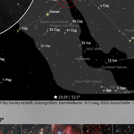
23:29 | 52.5°
zed Sky Survey erstellt. Grenzgrößen: Sternbildkarte ~6.5 mag, DSS2-Ausschnitte 
0°