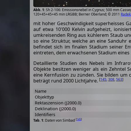
Sh 2-106: Emissionsnebel in Cygnus; 500 mm Casseg
120+45+45+45 min LRGBB; Berner Oberland; © 2011
Radek
mit hoher Geschwindigkeit superheisses Ga
auf etwa 10'000 Kelvin aufgeheizt, ionisi
umkreisenden Ring aus kühlerem Staub und 
so eine Struktur, welche an eine Sanduhr 
befindet sich im finalen Stadium seiner E
eintreten, dem erwachsenen Stadium eines s
Detaillierte Studien des Nebels im Infrar
Objekte besitzen weniger als ein Zehntel
eine Kernfusion zu zünden. Sie bilden um 
[
145
,
308
,
563
]
beträgt rund 2000 Lichtjahre.
Name
Objekttyp
Rektaszension (J2000.0)
Deklination (J2000.0)
Identifiers
[
145
]
Daten von Simbad