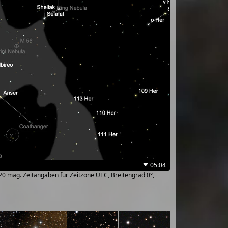
05:04
~20 mag. Zeitangaben für Zeitzone UTC, Breitengrad 0°,