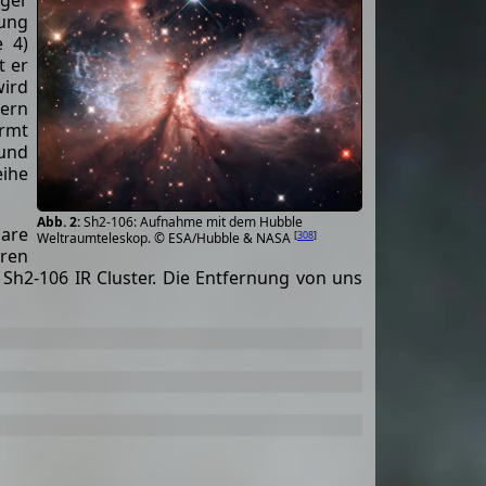
nger
nung
e 4)
t er
wird
tern
ormt
 und
eihe
Sh2-106: Aufnahme mit dem Hubble
lare
[
308
]
Weltraumteleskop. © ESA/Hubble & NASA
eren
Sh2-106 IR Cluster. Die Entfernung von uns