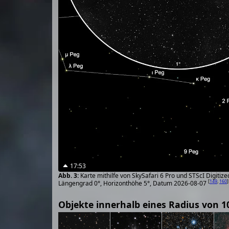
17:53
Karte mithilfe von SkySafari 6 Pro und STScI Digiti
[
149
,
160
]
Längengrad 0°, Horizonthöhe 5°, Datum 2026-08-07
Objekte innerhalb eines Radius von 1