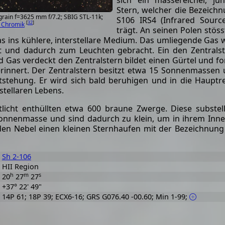
sich ein massereicher, ju
Stern, welcher die Bezeich
rain f=3625 mm f/7.2; SBIG STL-11k;
S106 IRS4 (Infrared Sourc
[
32
]
 Chromik
trägt. An seinen Polen stöss
s ins kühlere, interstellare Medium. Das umliegende Gas 
ert und dadurch zum Leuchten gebracht. Ein den Zentrals
Gas verdeckt den Zentralstern bildet einen Gürtel und f
erinnert. Der Zentralstern besitzt etwa 15 Sonnenmassen
ntstehung. Er wird sich bald beruhigen und in die Hauptr
tellaren Lebens.
otlicht enthüllten etwa 600 braune Zwerge. Diese substel
 Sonnenmasse und sind dadurch zu klein, um in ihrem Inn
den Nebel einen kleinen Sternhaufen mit der Bezeichnung 
Sh 2-106
HII Region
h
m
s
20
27
27
+37° 22' 49"
14P 61; 18P 39; ECX6-16; GRS G076.40 -00.60; Min 1-99;