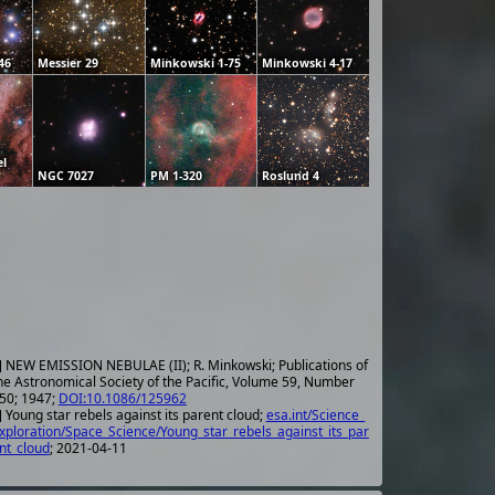
46
Messier 29
Minkowski 1-75
Minkowski 4-17
l
NGC 7027
PM 1-320
Roslund 4
] NEW EMISSION NEBULAE (II); R. Minkowski; Publications of
he Astronomical Society of the Pacific, Volume 59, Number
50; 1947;
DOI:10.1086/125962
] Young star rebels against its parent cloud;
esa.int/Science_
xploration/Space_Science/Young_star_rebels_against_its_par
nt_cloud
; 2021-04-11