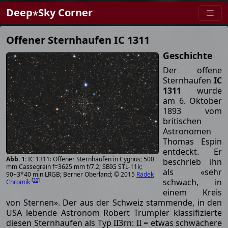
Deep⋆Sky Corner
Offener Sternhaufen IC 1311
Geschichte
Der offene
Sternhaufen
IC
1311
wurde
am 6. Oktober
1893 vom
britischen
Astronomen
Thomas Espin
entdeckt. Er
IC 1311: Offener Sternhaufen in Cygnus; 500
beschrieb ihn
mm Cassegrain f=3625 mm f/7.2; SBIG STL-11k;
als «sehr
90+3*40 min LRGB; Berner Oberland; © 2015
Radek
schwach, in
[
32
]
Chromik
einem Kreis
von Sternen». Der aus der Schweiz stammende, in den
USA lebende Astronom Robert Trümpler klassifizierte
diesen Sternhaufen als Typ II3rn: II = etwas schwächere