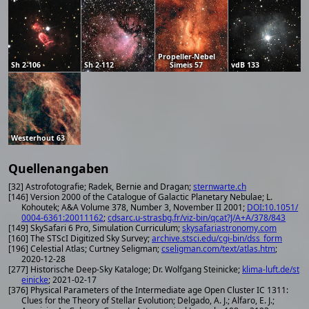
Propeller-Nebel
Sh 2-106
Sh 2-112
Simeis 57
vdB 133
Westerhout 63
Quellenangaben
[32] Astrofotografie; Radek, Bernie and Dragan;
sternwarte.ch
[146] Version 2000 of the Catalogue of Galactic Planetary Nebulae; L.
Kohoutek; A&A Volume 378, Number 3, November II 2001;
DOI:10.1051/
0004-6361:20011162
;
cdsarc.u-strasbg.fr/viz-bin/qcat?J/A+A/378/843
[149] SkySafari 6 Pro, Simulation Curriculum;
skysafariastronomy.com
[160] The STScI Digitized Sky Survey;
archive.stsci.edu/cgi-bin/dss_form
[196] Celestial Atlas; Curtney Seligman;
cseligman.com/text/atlas.htm
;
2020-12-28
[277] Historische Deep-Sky Kataloge; Dr. Wolfgang Steinicke;
klima-luft.de/st
einicke
; 2021-02-17
[376] Physical Parameters of the Intermediate age Open Cluster IC 1311:
Clues for the Theory of Stellar Evolution; Delgado, A. J.; Alfaro, E. J.;