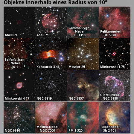
Objekte innerhalb eines Radius von 10°
Gamma-Cygni-
Nebel
Pelikannebel
Abell 69
Abell 71
IC 1318
IC 5070
Seifenblasen-
Nebel
Ju 1
Kohoutek 3-46
Messier 29
Minkowski 1-75
Gipfeli-Nebel
Minkowski 4-17
NGC 6819
NGC 6857
NGC 6888
Mexiko-Nebel
Tulpennebel
NGC 6910
NGC 7000
PM 1-320
Sh 2-101