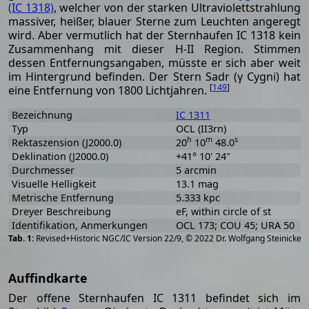
(IC 1318)
, welcher von der starken Ultraviolettstrahlung
massiver, heißer, blauer Sterne zum Leuchten angeregt
wird. Aber vermutlich hat der Sternhaufen IC 1318 kein
Zusammenhang mit dieser H-II Region. Stimmen
dessen Entfernungsangaben, müsste er sich aber weit
im Hintergrund befinden. Der Stern Sadr (γ Cygni) hat
[
149
]
eine Entfernung von 1800 Lichtjahren.
Bezeichnung
IC 1311
Typ
OCL (II3rn)
h
m
s
Rektaszension (J2000.0)
20
10
48.0
Deklination (J2000.0)
+41° 10' 24"
Durchmesser
5 arcmin
Visuelle Helligkeit
13.1 mag
Metrische Entfernung
5.333 kpc
Dreyer Beschreibung
eF, within circle of st
Identifikation, Anmerkungen
OCL 173; COU 45; URA 50
[
2
Revised+Historic NGC/IC Version 22/9, © 2022 Dr. Wolfgang Steinicke
Auffindkarte
Der offene Sternhaufen IC 1311 befindet sich im