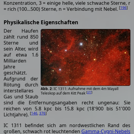
Konzentration, 3 = einige helle, viele schwache Sterne, r
[
196
]
= rich (100...500) Sterne, n = Verbindung mit Nebel.
Physikalische Eigenschaften
Der Haufen
zählt rund 850
Sterne und
sein Alter, wird
auf etwa 1.6
Milliarden
Jahre
geschätzt.
Aufgrund der
Rötung durch
IC 1311: Aufnahme mit dem 4m Mayall
interstellares
[
377
]
Teleskop auf dem Kitt Peak
Gas und Staub
sind die Entfernungsangaben recht ungenau: Sie
reichen von 5.8 kpc bis 15.8 kpc (18'900 bis 51'000
[
146
,
376
]
Lichtjahre).
IC 1311 befindet sich am nordwestlichen Rand des
großen, schwach rot leuchtenden
Gamma-Cygni-Nebels