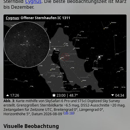
Sternbild
Cygnus
. Die beste Beobachtungszeit ist März
bis Dezember.
Cygnus
: Offener Sternhaufen IC 1311
17:26
23:00 | 48.7°
04:34
Karte mithilfe von SkySafari 6 Pro und STScI Digitized Sky Survey
erstellt. Grenzgrößen: Sternbildkarte ~6.5 mag, DSS2-Ausschnitte ~20 mag.
Zeitangaben für Zeitzone UTC, Breitengrad 0°, Längengrad 0°,
[
149
,
160
]
Horizonthöhe 5°, Datum 2026-08-09
Visuelle Beobachtung