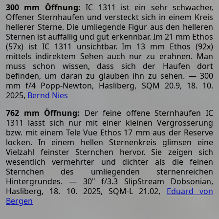
300 mm Öffnung:
IC 1311 ist ein sehr schwacher,
Offener Sternhaufen und versteckt sich in einem Kreis
hellerer Sterne. Die umliegende Figur aus den helleren
Sternen ist auffällig und gut erkennbar. Im 21 mm Ethos
(57x) ist IC 1311 unsichtbar. Im 13 mm Ethos (92x)
mittels indirektem Sehen auch nur zu erahnen. Man
muss schon wissen, dass sich der Haufen dort
befinden, um daran zu glauben ihn zu sehen. — 300
mm f/4 Popp-Newton, Hasliberg, SQM 20.9, 18. 10.
2025,
Bernd Nies
762 mm Öffnung:
Der feine offene Sternhaufen IC
1311 lässt sich nur mit einer kleinen Vergrösserung
bzw. mit einem Tele Vue Ethos 17 mm aus der Reserve
locken. In einem hellen Sternenkreis glimsen eine
Vielzahl feinster Sternchen hervor. Sie zeigen sich
wesentlich vermehrter und dichter als die feinen
Sternchen des umliegenden sternenreichen
Hintergrundes. — 30" f/3.3 SlipStream Dobsonian,
Hasliberg, 18. 10. 2025, SQM-L 21.02,
Eduard von
Bergen