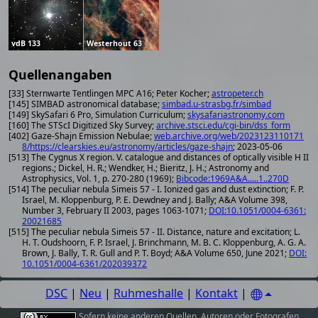
vdB 133
Westerhout 63
Quellenangaben
[33] Sternwarte Tentlingen MPC A16; Peter Kocher;
astropeter.ch
[145] SIMBAD astronomical database;
simbad.u-strasbg.fr/simbad
[149] SkySafari 6 Pro, Simulation Curriculum;
skysafariastronomy.com
[160] The STScI Digitized Sky Survey;
archive.stsci.edu/cgi-bin/dss_form
[402] Gaze-Shajn Emission Nebulae;
web.archive.org/web/2023123110171
8/https://clearskies.eu/astronomy/articles/gaze-shajn
; 2023-05-06
[513] The Cygnus X region. V. catalogue and distances of optically visible H II
regions.; Dickel, H. R.; Wendker, H.; Bieritz, J. H.; Astronomy and
Astrophysics, Vol. 1, p. 270-280 (1969);
Bibcode:1969A&A.....1..270D
[514] The peculiar nebula Simeis 57 - I. Ionized gas and dust extinction; F. P.
Israel, M. Kloppenburg, P. E. Dewdney and J. Bally; A&A Volume 398,
Number 3, February II 2003, pages 1063-1071;
DOI:10.1051/0004-6361:
20021685
[515] The peculiar nebula Simeis 57 - II. Distance, nature and excitation; L.
H. T. Oudshoorn, F. P. Israel, J. Brinchmann, M. B. C. Kloppenburg, A. G. A.
Brown, J. Bally, T. R. Gull and P. T. Boyd; A&A Volume 650, June 2021;
DOI:
10.1051/0004-6361/202039372
DSC
|
Neu
|
Ruhmeshalle
|
Kontakt
|
Sofern keine anderen
Quellen
,
Autoren oder Fotografen