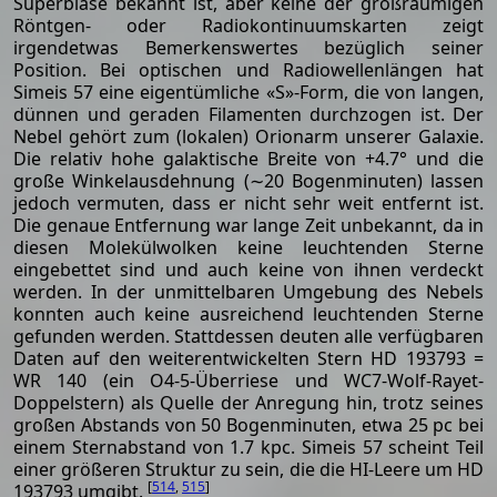
Superblase bekannt ist, aber keine der großräumigen
Röntgen- oder Radiokontinuumskarten zeigt
irgendetwas Bemerkenswertes bezüglich seiner
Position. Bei optischen und Radiowellenlängen hat
Simeis 57 eine eigentümliche «S»-Form, die von langen,
dünnen und geraden Filamenten durchzogen ist. Der
Nebel gehört zum (lokalen) Orionarm unserer Galaxie.
Die relativ hohe galaktische Breite von +4.7° und die
große Winkelausdehnung (∼20 Bogenminuten) lassen
jedoch vermuten, dass er nicht sehr weit entfernt ist.
Die genaue Entfernung war lange Zeit unbekannt, da in
diesen Molekülwolken keine leuchtenden Sterne
eingebettet sind und auch keine von ihnen verdeckt
werden. In der unmittelbaren Umgebung des Nebels
konnten auch keine ausreichend leuchtenden Sterne
gefunden werden. Stattdessen deuten alle verfügbaren
Daten auf den weiterentwickelten Stern HD 193793 =
WR 140 (ein O4-5-Überriese und WC7-Wolf-Rayet-
Doppelstern) als Quelle der Anregung hin, trotz seines
großen Abstands von 50 Bogenminuten, etwa 25 pc bei
einem Sternabstand von 1.7 kpc. Simeis 57 scheint Teil
einer größeren Struktur zu sein, die die HI-Leere um HD
[
514
,
515
]
193793 umgibt.