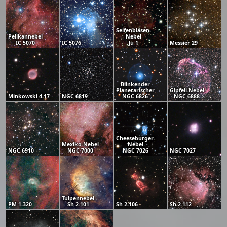
Seifenblasen-
Pelikannebel
Nebel
IC 5070
IC 5076
Ju 1
Messier 29
Blinkender
Planetarischer
Gipfeli-Nebel
Minkowski 4-17
NGC 6819
NGC 6826
NGC 6888
Cheeseburger-
Mexiko-Nebel
Nebel
NGC 6910
NGC 7000
NGC 7026
NGC 7027
Tulpennebel
PM 1-320
Sh 2-101
Sh 2-106
Sh 2-112