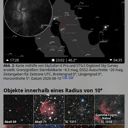
17:28
23:02 | 46.2°
04:35
Karte mithilfe von SkySafari 6 Pro und STScI Digitized Sky Survey
erstellt. Grenzgrößen: Sternbildkarte ~6.5 mag, DSS2-Ausschnitte ~20 mag.
Zeitangaben für Zeitzone UTC, Breitengrad 0°, Längengrad 0°,
[
149
,
160
]
Horizonthöhe 5°, Datum 2026-08-10
Objekte innerhalb eines Radius von 10°
Gamma-Cygni-
Nebel
Abell 69
Abell 71
IC 1311
IC 1318