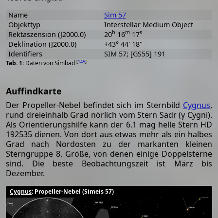
Name
Sim 57
Objekttyp
Interstellar Medium Object
h
m
s
Rektaszension (J2000.0)
20
16
17
Deklination (J2000.0)
+43° 44' 18"
Identifiers
SIM 57; [GS55] 191
[
145
]
Daten von Simbad
Auffindkarte
Der Propeller-Nebel befindet sich im Sternbild
Cygnus
,
rund dreieinhalb Grad nörlich vom Stern Sadr (γ Cygni).
Als Orientierungshilfe kann der 6.1 mag helle Stern HD
192535 dienen. Von dort aus etwas mehr als ein halbes
Grad nach Nordosten zu der markanten kleinen
Sterngruppe 8. Größe, von denen einige Doppelsterne
sind. Die beste Beobachtungszeit ist März bis
Dezember.
Cygnus
: Propeller-Nebel (Simeis 57)