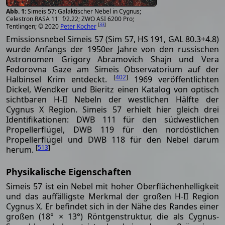
Simeis 57: Galaktischer Nebel in Cygnus;
Celestron RASA 11" f/2.22; ZWO ASI 6200 Pro;
[
33
]
Tentlingen; © 2020
Peter Kocher
Emissionsnebel Simeis 57 (Sim 57, HS 191, GAL 80.3+4.8)
wurde Anfangs der 1950er Jahre von den russischen
Astronomen Grigory Abramovich Shajn und Vera
Fedorovna Gaze am Simeis Observatorium auf der
[
402
]
Halbinsel Krim entdeckt.
1969 veröffentlichten
Dickel, Wendker und Bieritz einen Katalog von optisch
sichtbaren H-II Nebeln der westlichen Hälfte der
Cygnus X Region. Simeis 57 erhielt hier gleich drei
Identifikationen: DWB 111 für den südwestlichen
Propellerflügel, DWB 119 für den nordöstlichen
Propellerflügel und DWB 118 für den Nebel darum
[
513
]
herum.
Physikalische Eigenschaften
Simeis 57 ist ein Nebel mit hoher Oberflächenhelligkeit
und das auffälligste Merkmal der großen H-II Region
Cygnus X. Er befindet sich in der Nähe des Randes einer
großen (18° × 13°) Röntgenstruktur, die als Cygnus-