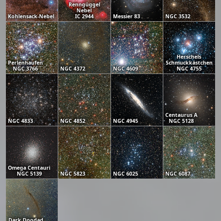
Renngüggel
Nebel
Kohlensack-Nebel
IC 2944
Messier 83
NGC 3532
Herschels
Perlenhaufen
Schmuckkästchen
NGC 3766
NGC 4372
NGC 4609
NGC 4755
Centaurus A
NGC 4833
NGC 4852
NGC 4945
NGC 5128
Omega Centauri
NGC 5139
NGC 5823
NGC 6025
NGC 6087
Dark Doodad