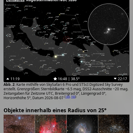
11:19
16:48 | 38.5°
22:17
Karte mithilfe von SkySafari 6 Pro und STScI Digitized Sky Survey
erstellt. Grenzgrößen: Sternbildkarte ~6.5 mag, DSS2-Ausschnitte ~20 mag.
Zeitangaben für Zeitzone UTC, Breitengrad 0°, Längengrad 0°,
[
149
,
160
]
Horizonthöhe 5°, Datum 2026-08-07
Objekte innerhalb eines Radius von 25°