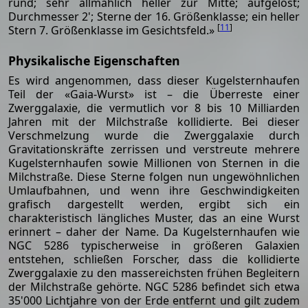
rund; sehr allmählich heller zur Mitte; aufgelöst;
Durchmesser 2'; Sterne der 16. Größenklasse; ein heller
[
11
]
Stern 7. Größenklasse im Gesichtsfeld.»
Physikalische Eigenschaften
Es wird angenommen, dass dieser Kugelsternhaufen
Teil der «Gaia-Wurst» ist – die Überreste einer
Zwerggalaxie, die vermutlich vor 8 bis 10 Milliarden
Jahren mit der Milchstraße kollidierte. Bei dieser
Verschmelzung wurde die Zwerggalaxie durch
Gravitationskräfte zerrissen und verstreute mehrere
Kugelsternhaufen sowie Millionen von Sternen in die
Milchstraße. Diese Sterne folgen nun ungewöhnlichen
Umlaufbahnen, und wenn ihre Geschwindigkeiten
grafisch dargestellt werden, ergibt sich ein
charakteristisch längliches Muster, das an eine Wurst
erinnert – daher der Name. Da Kugelsternhaufen wie
NGC 5286 typischerweise in größeren Galaxien
entstehen, schließen Forscher, dass die kollidierte
Zwerggalaxie zu den massereichsten frühen Begleitern
der Milchstraße gehörte. NGC 5286 befindet sich etwa
35'000 Lichtjahre von der Erde entfernt und gilt zudem