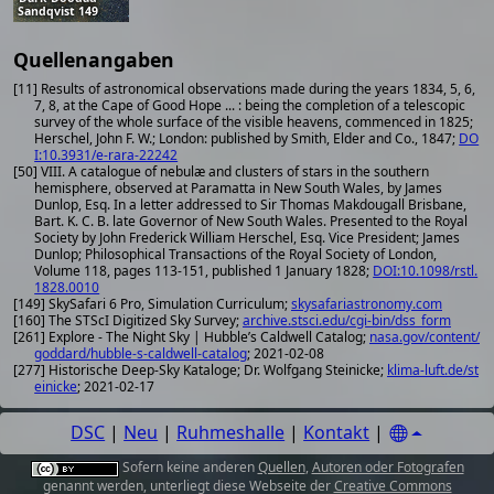
Sandqvist 149
Quellenangaben
[11] Results of astronomical observations made during the years 1834, 5, 6,
7, 8, at the Cape of Good Hope ... : being the completion of a telescopic
survey of the whole surface of the visible heavens, commenced in 1825;
Herschel, John F. W.; London: published by Smith, Elder and Co., 1847;
DO
I:10.3931/e-rara-22242
[50] VIII. A catalogue of nebulæ and clusters of stars in the southern
hemisphere, observed at Paramatta in New South Wales, by James
Dunlop, Esq. In a letter addressed to Sir Thomas Makdougall Brisbane,
Bart. K. C. B. late Governor of New South Wales. Presented to the Royal
Society by John Frederick William Herschel, Esq. Vice President; James
Dunlop; Philosophical Transactions of the Royal Society of London,
Volume 118, pages 113-151, published 1 January 1828;
DOI:10.1098/rstl.
1828.0010
[149] SkySafari 6 Pro, Simulation Curriculum;
skysafariastronomy.com
[160] The STScI Digitized Sky Survey;
archive.stsci.edu/cgi-bin/dss_form
[261] Explore - The Night Sky | Hubble’s Caldwell Catalog;
nasa.gov/content/
goddard/hubble-s-caldwell-catalog
; 2021-02-08
[277] Historische Deep-Sky Kataloge; Dr. Wolfgang Steinicke;
klima-luft.de/st
einicke
; 2021-02-17
DSC
|
Neu
|
Ruhmeshalle
|
Kontakt
|
Sofern keine anderen
Quellen
,
Autoren oder Fotografen
genannt werden, unterliegt diese Webseite der
Creative Commons