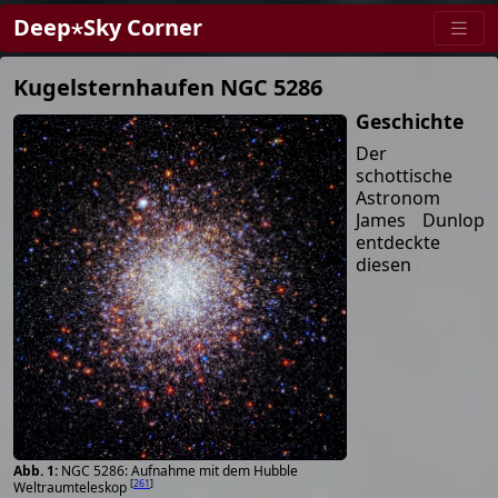
Deep⋆Sky Corner
Kugelsternhaufen NGC 5286
Geschichte
Der
schottische
Astronom
James Dunlop
entdeckte
diesen
NGC 5286: Aufnahme mit dem Hubble
[
261
]
Weltraumteleskop