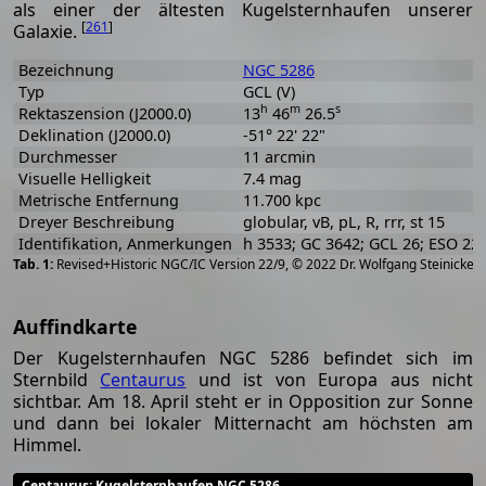
als einer der ältesten Kugelsternhaufen unserer
[
261
]
Galaxie.
Bezeichnung
NGC 5286
Typ
GCL (V)
h
m
s
Rektaszension (J2000.0)
13
46
26.5
Deklination (J2000.0)
-51° 22' 22"
Durchmesser
11 arcmin
Visuelle Helligkeit
7.4 mag
Metrische Entfernung
11.700 kpc
Dreyer Beschreibung
globular, vB, pL, R, rrr, st 15
Identifikation, Anmerkungen
h 3533; GC 3642; GCL 26; ESO 22
[
2
Revised+Historic NGC/IC Version 22/9, © 2022 Dr. Wolfgang Steinicke
Auffindkarte
Der Kugelsternhaufen NGC 5286 befindet sich im
Sternbild
Centaurus
und ist von Europa aus nicht
sichtbar. Am 18. April steht er in Opposition zur Sonne
und dann bei lokaler Mitternacht am höchsten am
Himmel.
Centaurus
: Kugelsternhaufen NGC 5286