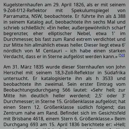
Kugelsternhaufen am 29. April 1826, als er mit seinem
9-Zoll-f/12-Reflektor mit Spekulumspiegel von
Parramatta, NSW, beobachtete. Er führte ihn als Δ 388
in seinem Katalog auf, beobachtete ihn sechs Mal und
schrieb schließlich: «Ein heller, außergewöhnlich scharf
begrenzter, eher elliptischer Nebel, etwa 1' im
Durchmesser, bis fast zum Rand extrem verdichtet und
zur Mitte hin allmählich etwas heller. Dieser liegt etwa 6'
nördlich von M Centauri – ich habe einen starken
[
50
]
Verdacht, dass er in Sterne aufgelöst werden kann.»
Am 31. März 1835 wurde dieser Sternhaufen von John
Herschel mit seinem 18,3-Zoll-Reflektor in Südafrika
untersucht. Er katalogisierte ihn als h 3533 und
beobachtete ihn zweimal. Sein erster Eintrag vom
Beobachtungsdurchgang 566 lautet: «Sehr hell; zur
Mitte hin deutlich heller werdend; 2,5' oder 3'
Durchmesser; in Sterne 15. Größenklasse aufgelöst; hat
einen Stern 12. Größenklasse südlich folgend; das
Zentrum nahe am Rand. Befindet sich im Gesichtsfeld
mit Brisbane 4618, einem Stern 6. Größenklasse.» Beim
Durchgang 693 am 15. April 1836 berichtete er: «Hell;