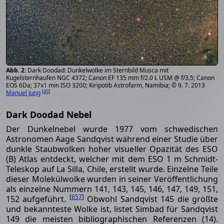
Dark Doodad: Dunkelwolke im Sternbild Musca mit
Kugelsternhaufen NGC 4372; Canon EF 135 mm f/2.0 L USM @ f/3.5; Canon
EOS 6Da; 37x1 min ISO 3200; Kiripotib Astrofarm, Namibia; © 9. 7. 2013
[
45
]
Manuel Jung
Dark Doodad Nebel
Der Dunkelnebel wurde 1977 vom schwedischen
Astronomen Aage Sandqvist während einer Studie über
dunkle Staubwolken hoher visueller Opazität des ESO
(B) Atlas entdeckt, welcher mit dem ESO 1 m Schmidt-
Teleskop auf La Silla, Chile, erstellt wurde. Einzelne Teile
dieser Molekülwolke wurden in seiner Veröffentlichung
als einzelne Nummern 141, 143, 145, 146, 147, 149, 151,
[
657
]
152 aufgeführt.
Obwohl Sandqvist 145 die größte
und bekannteste Wolke ist, listet Simbad für Sandqvist
149 die meisten bibliographischen Referenzen (14).