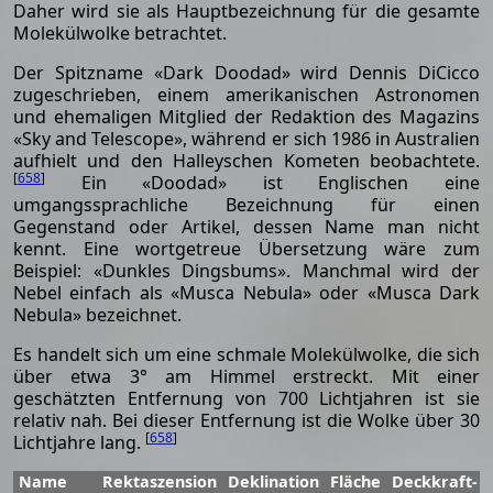
Daher wird sie als Hauptbezeichnung für die gesamte
Molekülwolke betrachtet.
Der Spitzname «Dark Doodad» wird Dennis DiCicco
zugeschrieben, einem amerikanischen Astronomen
und ehemaligen Mitglied der Redaktion des Magazins
«Sky and Telescope», während er sich 1986 in Australien
aufhielt und den Halleyschen Kometen beobachtete.
[
658
]
Ein «Doodad» ist Englischen eine
umgangssprachliche Bezeichnung für einen
Gegenstand oder Artikel, dessen Name man nicht
kennt. Eine wortgetreue Übersetzung wäre zum
Beispiel: «Dunkles Dingsbums». Manchmal wird der
Nebel einfach als «Musca Nebula» oder «Musca Dark
Nebula» bezeichnet.
Es handelt sich um eine schmale Molekülwolke, die sich
über etwa 3° am Himmel erstreckt. Mit einer
geschätzten Entfernung von 700 Lichtjahren ist sie
relativ nah. Bei dieser Entfernung ist die Wolke über 30
[
658
]
Lichtjahre lang.
Name
Rektaszension
Deklination
Fläche
Deckkraft-