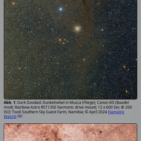
Dark Doodad: Dunkelnebel in Musca (Fliege); Canon 6D (Baader
mod); Rainbow Astro RST135E harmonic drive mount; 12 x 600 Sec @ 200
ISO; Tivoli Southern Sky Guest Farm, Namibia; © April 2024
Hansjörg
[
46
]
Wälchli