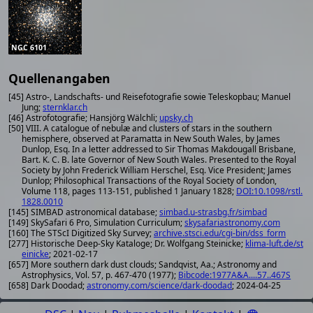
NGC 6101
Quellenangaben
[45] Astro-, Landschafts- und Reisefotografie sowie Teleskopbau; Manuel
Jung;
sternklar.ch
[46] Astrofotografie; Hansjörg Wälchli;
upsky.ch
[50] VIII. A catalogue of nebulæ and clusters of stars in the southern
hemisphere, observed at Paramatta in New South Wales, by James
Dunlop, Esq. In a letter addressed to Sir Thomas Makdougall Brisbane,
Bart. K. C. B. late Governor of New South Wales. Presented to the Royal
Society by John Frederick William Herschel, Esq. Vice President; James
Dunlop; Philosophical Transactions of the Royal Society of London,
Volume 118, pages 113-151, published 1 January 1828;
DOI:10.1098/rstl.
1828.0010
[145] SIMBAD astronomical database;
simbad.u-strasbg.fr/simbad
[149] SkySafari 6 Pro, Simulation Curriculum;
skysafariastronomy.com
[160] The STScI Digitized Sky Survey;
archive.stsci.edu/cgi-bin/dss_form
[277] Historische Deep-Sky Kataloge; Dr. Wolfgang Steinicke;
klima-luft.de/st
einicke
; 2021-02-17
[657] More southern dark dust clouds; Sandqvist, Aa.; Astronomy and
Astrophysics, Vol. 57, p. 467-470 (1977);
Bibcode:1977A&A....57..467S
[658] Dark Doodad;
astronomy.com/science/dark-doodad
; 2024-04-25