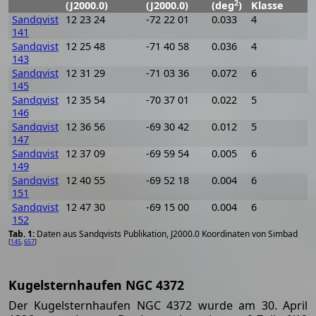
2
(J2000.0)
(J2000.0)
(deg
)
Klasse
Sandqvist
12 23 24
-72 22 01
0.033
4
141
Sandqvist
12 25 48
-71 40 58
0.036
4
143
Sandqvist
12 31 29
-71 03 36
0.072
6
145
Sandqvist
12 35 54
-70 37 01
0.022
5
146
Sandqvist
12 36 56
-69 30 42
0.012
5
147
Sandqvist
12 37 09
-69 59 54
0.005
6
149
Sandqvist
12 40 55
-69 52 18
0.004
6
151
Sandqvist
12 47 30
-69 15 00
0.004
6
152
Daten aus Sandqvists Publikation, J2000.0 Koordinaten von Simbad
[
145
,
657
]
Kugelsternhaufen NGC 4372
Der Kugelsternhaufen NGC 4372 wurde am 30. April