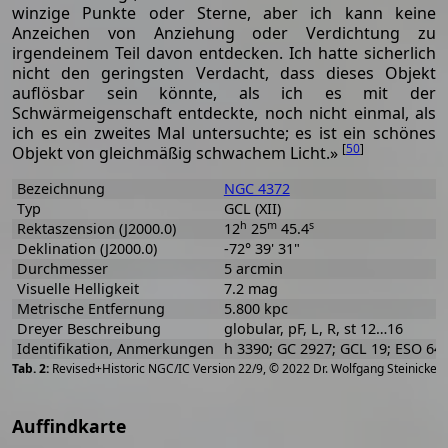
winzige Punkte oder Sterne, aber ich kann keine
Anzeichen von Anziehung oder Verdichtung zu
irgendeinem Teil davon entdecken. Ich hatte sicherlich
nicht den geringsten Verdacht, dass dieses Objekt
auflösbar sein könnte, als ich es mit der
Schwärmeigenschaft entdeckte, noch nicht einmal, als
ich es ein zweites Mal untersuchte; es ist ein schönes
[
50
]
Objekt von gleichmäßig schwachem Licht.»
Bezeichnung
NGC 4372
Typ
GCL (XII)
h
m
s
Rektaszension (J2000.0)
12
25
45.4
Deklination (J2000.0)
-72° 39' 31"
Durchmesser
5 arcmin
Visuelle Helligkeit
7.2 mag
Metrische Entfernung
5.800 kpc
Dreyer Beschreibung
globular, pF, L, R, st 12…16
Identifikation, Anmerkungen
h 3390; GC 2927; GCL 19; ESO 64
[
2
Revised+Historic NGC/IC Version 22/9, © 2022 Dr. Wolfgang Steinicke
Auffindkarte