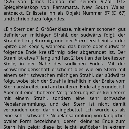
1826 von James Dunlop mit seinem 9-Zoll f/12
Spiegelteleskop von Parramatta, New South Wales,
entdeckt. Er listete ihn als Objekt Nummer 67 (D 67)
und schrieb dazu folgendes:
«Ein Stern der 6. Größenklasse, mit einem schönen, gut
definierten milchigen Strahl, der südwärts folgt; der
Strahl ist kegelförmig, und der Stern erscheint an der
Spitze des Kegels, während das breite oder südwärts
folgende Ende kreisförmig oder abgerundet ist. Der
Strahl ist etwa 7' lang und fast 2' breit an der breitesten
Stelle, in der Nähe des südlichen Endes. Mit der
Schwärmeigenschaft erscheint dies wie ein Stern mit
einem sehr schwachen milchigen Strahl, der südwärts
folgt, wobei sich der Strahl allmählich in der Breite vom
Stern ausbreitet und am breiteren Ende abgerundet ist.
Aber mit einer höheren Vergrößerung ist es kein Stern
mit einem Strahl, sondern eine sehr schwache
Nebelansammlung, und der Stern ist nicht damit
verbunden oder darin eingebettet: Ich würde es als
eine sehr schwache Nebelansammlung von länglicher
ovaler Form bezeichnen, deren kleineres Ende zum
Stern hin zeigt; diese ist leicht auflösbar in extrem