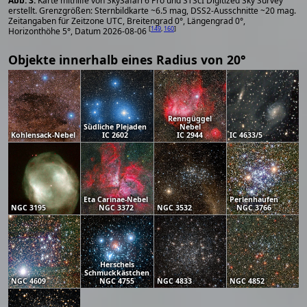
Karte mithilfe von SkySafari 6 Pro und STScI Digitized Sky Survey
erstellt. Grenzgrößen: Sternbildkarte ~6.5 mag, DSS2-Ausschnitte ~20 mag.
Zeitangaben für Zeitzone UTC, Breitengrad 0°, Längengrad 0°,
[
149
,
160
]
Horizonthöhe 5°, Datum 2026-08-06
Objekte innerhalb eines Radius von 20°
Renngüggel
Südliche Plejaden
Nebel
Kohlensack-Nebel
IC 2602
IC 2944
IC 4633/5
Eta Carinae-Nebel
Perlenhaufen
NGC 3195
NGC 3372
NGC 3532
NGC 3766
Herschels
Schmuckkästchen
NGC 4609
NGC 4755
NGC 4833
NGC 4852