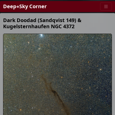
Deep⋆Sky Corner
Dark Doodad (Sandqvist 149) &
Kugelsternhaufen NGC 4372