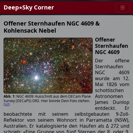
Deep⋆Sky Corner
Offener Sternhaufen NGC 4609 &
Kohlensack Nebel
Offener
Sternhaufen
NGC 4609
Der offene
Sternhaufen
NGC 4609
wurde am 12.
Mai 1826 vom
schottischen
Astronomen
NGC 4609: Ausschnitt aus dem DECam Plane
Survey (DECaPS) DR2. Hier könnte Dein Foto stehen.
James Dunlop
[
147
]
entdeckt. Er
beobachtete mit seinem selbstgebauten 9-Zoll-
Reflektor von seinem Wohnort in Parramatta (NSW),
Australien. Er katalogisierte den Haufen als Δ 272 und
schrieb: «Eine Gruppe von fünf Sternen der 8. oder 9.