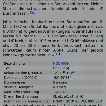
Größenklasse, mit einer großen Anzahl extrem kleiner
Sterne, die schwachen Nebeln ähneln. 3' oder 4'
[
50
]
Durchmesser.»
John Herschel beobachtete den Sternhaufen am 8.
März 1837 von Südafrika aus und katalogisierte ihn als
h 3407 mit folgenden Anmerkungen: «Sternhaufen der
Klasse VII. Sterne 11.–13. Größenklasse; etwa 6' lang
und 4' breit; enthält 10 Sterne der 11. Größenklasse und
etwa 20 bis 30 kleinere. Er befindet sich mitten im
schwarzen Raum hinter Alpha Crucis, der jedoch
[
11
]
keineswegs sternenleer ist.»
Bezeichnung
NGC 4609
Typ
OCL (II1p)
h
m
s
Rektaszension (J2000.0)
12
42
19.8
Deklination (J2000.0)
-62° 59' 38"
Durchmesser
6 arcmin
Visuelle Helligkeit
6.9 mag
Metrische Entfernung
1.223 kpc
Dreyer Beschreibung
Cl, pL, pC, cE, st 10
Identifikation, Anmerkungen
h 3407; GC 3145; OCL 890; ESO 9
[
2
Revised+Historic NGC/IC Version 22/9, © 2022 Dr. Wolfgang Steinicke