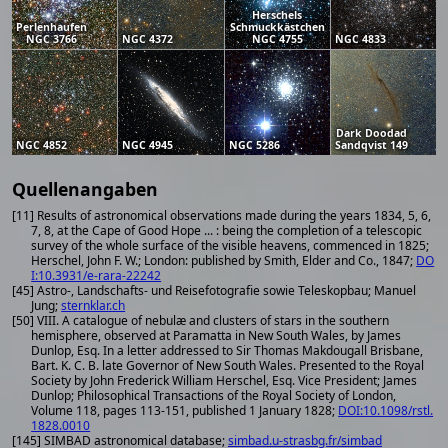
Herschels
Perlenhaufen
Schmuckkästchen
NGC 3766
NGC 4372
NGC 4755
NGC 4833
Dark Doodad
NGC 4852
NGC 4945
NGC 5286
Sandqvist 149
Quellenangaben
[11] Results of astronomical observations made during the years 1834, 5, 6,
7, 8, at the Cape of Good Hope ... : being the completion of a telescopic
survey of the whole surface of the visible heavens, commenced in 1825;
Herschel, John F. W.; London: published by Smith, Elder and Co., 1847;
DO
I:10.3931/e-rara-22242
[45] Astro-, Landschafts- und Reisefotografie sowie Teleskopbau; Manuel
Jung;
sternklar.ch
[50] VIII. A catalogue of nebulæ and clusters of stars in the southern
hemisphere, observed at Paramatta in New South Wales, by James
Dunlop, Esq. In a letter addressed to Sir Thomas Makdougall Brisbane,
Bart. K. C. B. late Governor of New South Wales. Presented to the Royal
Society by John Frederick William Herschel, Esq. Vice President; James
Dunlop; Philosophical Transactions of the Royal Society of London,
Volume 118, pages 113-151, published 1 January 1828;
DOI:10.1098/rstl.
1828.0010
[145] SIMBAD astronomical database;
simbad.u-strasbg.fr/simbad