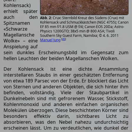
Kohlensack)
erhielt später
auch den
Crux: Sternbild Kreuz des Südens (Crux) mit
Spitznamen
Kohlensack und Schmuckkästchen (NGC 4755); Canon
EF 85 mm f/1.8 USM @ f/4; Canon EOS 20Da; Astro-
«Schwarze
Physics 1200GTO; 38x5 min @ 800 ASA; Tivoli
Magellansche
Southern Sky Guest Farm, Namibia; © 4. 6. 2011
[
45
]
Wolke» – eine
Manuel Jung
Anspielung auf
sein dunkles Erscheinungsbild im Gegensatz zum
hellen Leuchten der beiden Magellanschen Wolken.
Der Kohlensack ist eine dichte Ansammlung
interstellaren Staubs in einer geschätzten Entfernung
von etwa 189 Parsec von der Erde. Er blockiert das Licht
von Sternen und anderen Objekten, die sich hinter ihm
befinden, vollständig. Viele der Staubpartikel in
Dunkelnebeln sind mit gefrorenem Wasser, Stickstoff,
Kohlenmonoxid und anderen einfachen organischen
Molekülen überzogen. Diese beschichteten Körner sind
besonders effektiv darin, sichtbares Licht zu
absorbieren, was den Nebel nahezu undurchsichtig
erscheinen lässt. Um zu verdeutlichen, wie dunkel der