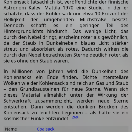
Kohlensack tatsächlich ist, veröffentlichte der finnische
Astronom Kalevi Mattila 1970 eine Studie, in der er
schätzte, dass der Kohlensack nur etwa 10 Prozent der
Helligkeit der umgebenden Milchstraße besitzt.
Dennoch schafft es ein geringer Teil des
Hintergrundlichts hindurch. Das wenige Licht, das
durch den Nebel dringt, erscheint röter als gewöhnlich,
da der Staub in Dunkelnebeln blaues Licht stärker
streut und absorbiert als rotes. Dadurch wirken die
durch den Nebel betrachteten Sterne deutlich röter, als
sie es ohne den Staub wären.
In Millionen von Jahren wird die Dunkelheit des
Kohlensacks ein Ende finden. Dichte interstellare
Wolken wie der Kohlensack sind reich an Gas und Staub
– den Grundbausteinen für neue Sterne. Wenn sich
dieses Material allmählich unter der Wirkung der
Schwerkraft zusammenzieht, werden neue Sterne
entstehen. Dann werden die dunklen Brocken des
Kohlensack zu leuchten beginnen – als hätte sie ein
[
269
]
kosmischer Funke entzündet.
Name
Coalsack