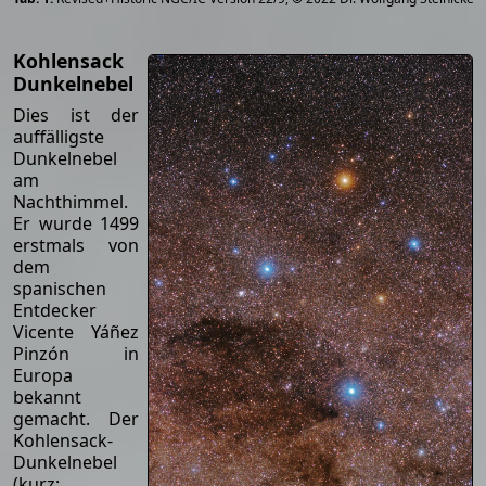
Kohlensack
Dunkelnebel
Dies ist der
auffälligste
Dunkelnebel
am
Nachthimmel.
Er wurde 1499
erstmals von
dem
spanischen
Entdecker
Vicente Yáñez
Pinzón in
Europa
bekannt
gemacht. Der
Kohlensack-
Dunkelnebel
(kurz: