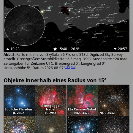
10:23
15:40 | 26.9°
20:57
Karte mithilfe von SkySafari 6 Pro und STScI Digitized Sky Survey
erstellt. Grenzgrößen: Sternbildkarte ~6.5 mag, DSS2-Ausschnitte ~20 mag.
Zeitangaben für Zeitzone UTC, Breitengrad 0°, Längengrad 0°,
[
149
,
160
]
Horizonthöhe 5°, Datum 2026-08-07
Objekte innerhalb eines Radius von 15°
Renngüggel
Südliche Plejaden
Nebel
Eta Carinae-Nebel
IC 2602
IC 2944
NGC 3372
NGC 3532