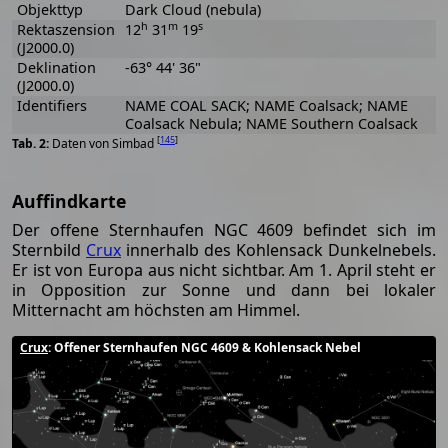
Objekttyp
Dark Cloud (nebula)
h
m
s
Rektaszension
12
31
19
(J2000.0)
Deklination
-63° 44' 36"
(J2000.0)
Identifiers
NAME COAL SACK; NAME Coalsack; NAME
Coalsack Nebula; NAME Southern Coalsack
[
145
]
Daten von Simbad
Auffindkarte
Der offene Sternhaufen NGC 4609 befindet sich im
Sternbild
Crux
innerhalb des Kohlensack Dunkelnebels.
Er ist von Europa aus nicht sichtbar. Am 1. April steht er
in Opposition zur Sonne und dann bei lokaler
Mitternacht am höchsten am Himmel.
Crux
: Offener Sternhaufen NGC 4609 & Kohlensack Nebel