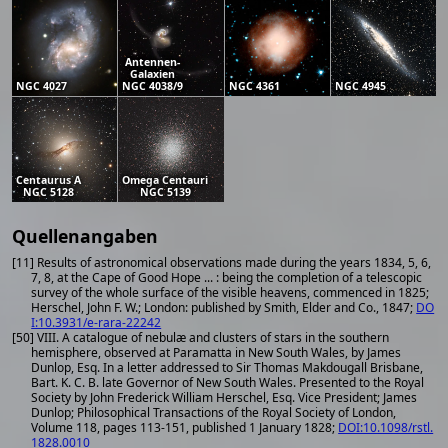
Antennen-
Galaxien
NGC 4027
NGC 4038/9
NGC 4361
NGC 4945
Centaurus A
Omega Centauri
NGC 5128
NGC 5139
Quellenangaben
[11] Results of astronomical observations made during the years 1834, 5, 6,
7, 8, at the Cape of Good Hope ... : being the completion of a telescopic
survey of the whole surface of the visible heavens, commenced in 1825;
Herschel, John F. W.; London: published by Smith, Elder and Co., 1847;
DO
I:10.3931/e-rara-22242
[50] VIII. A catalogue of nebulæ and clusters of stars in the southern
hemisphere, observed at Paramatta in New South Wales, by James
Dunlop, Esq. In a letter addressed to Sir Thomas Makdougall Brisbane,
Bart. K. C. B. late Governor of New South Wales. Presented to the Royal
Society by John Frederick William Herschel, Esq. Vice President; James
Dunlop; Philosophical Transactions of the Royal Society of London,
Volume 118, pages 113-151, published 1 January 1828;
DOI:10.1098/rstl.
1828.0010