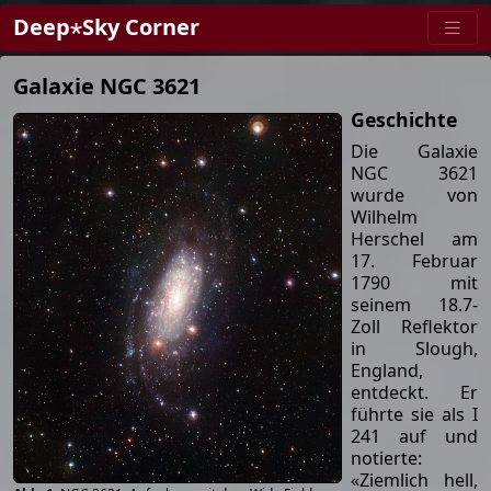
Deep⋆Sky Corner
Galaxie NGC 3621
Geschichte
Die Galaxie
NGC 3621
wurde von
Wilhelm
Herschel am
17. Februar
1790 mit
seinem 18.7-
Zoll Reflektor
in Slough,
England,
entdeckt. Er
führte sie als I
241 auf und
notierte:
«Ziemlich hell,