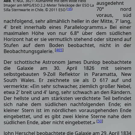
NGC 3621: Aufnahme mit dem Wide Field
ausgedehnt
Imager am MPG/ESO 2.2-Meter Teleskope der ESO La
70° nord
[
195
]
Silla Sternwarte in Chile. © 2011 ESO
voraus, süd
nachfolgend, sehr allmählich heller in der Mitte, 7' lang,
4' breit innerhalb eines Parallelogramms.» Bei einer
maximalen Höhe von nur 6.8° über dem südlichen
Horizont hat er sie vermutlich stehend oder sitzend auf
Stufen auf dem Boden beobachtet, nicht in der
[
465
]
Beobachtungsgalerie.
Der schottische Astronom James Dunlop beobachtete
die Galaxie am 30. April 1826 mit seinem
selbstgebauten 9-Zoll Reflektor in Paramatta, New
South Wales. Er zeichnete sie als D 617 auf und
vermerkte: «Ein sehr schwacher, ziemlich großer Nebel,
etwa 2' breit und 4' lang, sehr schwach an den Rändern.
Der hellste und am stärksten verdichtete Teil befindet
sich nahe dem südlichen nachfolgenden Ende; ein
kleiner Stern ist im nördlichen vorausgehenden Ende
eingebettet, und es gibt zwei kleine Sterne nahe dem
[
50
]
südlichen Ende, aber nicht eingebettet.»
John Herschel beobachtete die Galaxie am 29. April 1834