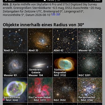
Karte mithilfe von SkySafari 6 Pro und STScI Digitized Sky Survey
erstellt. Grenzgrößen: Sternbildkarte ~6.5 mag, DSS2-Ausschnitte ~20 mag.
Zeitangaben für Zeitzone UTC, Breitengrad 0°, Längengrad 0°,
[
149
,
160
]
Horizonthöhe 5°, Datum 2026-08-10
Objekte innerhalb eines Radius von 30°
Abell 34
Abell 35
Abell 42
Messier 68
Sombrero-
Südlicher
Galaxie
Ringnebel
Messier 83
Messier 104
NGC 3132
NGC 3201
Jupiters Geist
Eta Carinae-Nebel
Perlenhaufen
NGC 3242
NGC 3372
NGC 3532
NGC 3766