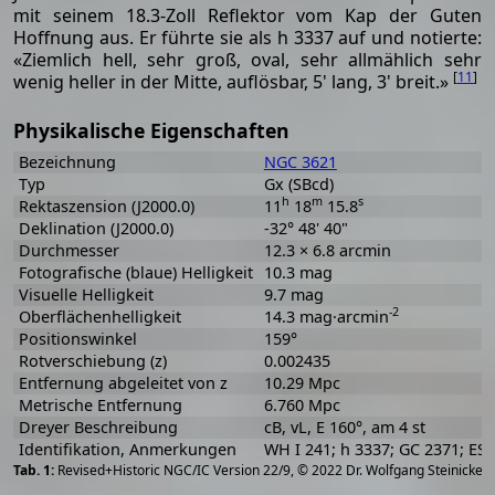
mit seinem 18.3-Zoll Reflektor vom Kap der Guten
Hoffnung aus. Er führte sie als h 3337 auf und notierte:
«Ziemlich hell, sehr groß, oval, sehr allmählich sehr
[
11
]
wenig heller in der Mitte, auflösbar, 5' lang, 3' breit.»
Physikalische Eigenschaften
Bezeichnung
NGC 3621
Typ
Gx (SBcd)
h
m
s
Rektaszension (J2000.0)
11
18
15.8
Deklination (J2000.0)
-32° 48' 40"
Durchmesser
12.3 × 6.8 arcmin
Fotografische (blaue) Helligkeit
10.3 mag
Visuelle Helligkeit
9.7 mag
-2
Oberflächenhelligkeit
14.3 mag·arcmin
Positionswinkel
159°
Rotverschiebung (z)
0.002435
Entfernung abgeleitet von z
10.29 Mpc
Metrische Entfernung
6.760 Mpc
Dreyer Beschreibung
cB, vL, E 160°, am 4 st
Identifikation, Anmerkungen
WH I 241; h 3337; GC 2371; ES
[
2
Revised+Historic NGC/IC Version 22/9, © 2022 Dr. Wolfgang Steinicke