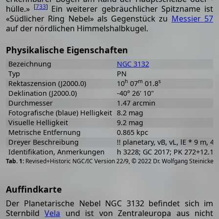
[
733
]
hülle.»
Ein weiterer gebräuchlicher Spitzname ist
«Südlicher Ring Nebel» als Gegenstück zu
Messier 57
auf der nördlichen Himmelshalbkugel.
Physikalische Eigenschaften
Bezeichnung
NGC 3132
Typ
PN
h
m
s
Rektaszension (J2000.0)
10
07
01.8
Deklination (J2000.0)
-40° 26' 10"
Durchmesser
1.47 arcmin
Fotografische (blaue) Helligkeit
8.2 mag
Visuelle Helligkeit
9.2 mag
Metrische Entfernung
0.865 kpc
Dreyer Beschreibung
!! planetary, vB, vL, lE * 9 m, 4s
Identifikation, Anmerkungen
h 3228; GC 2017; PK 272+12.1;
[
2
Revised+Historic NGC/IC Version 22/9, © 2022 Dr. Wolfgang Steinicke
Auffindkarte
Der Planetarische Nebel NGC 3132 befindet sich im
Sternbild
Vela
und ist von Zentraleuropa aus nicht