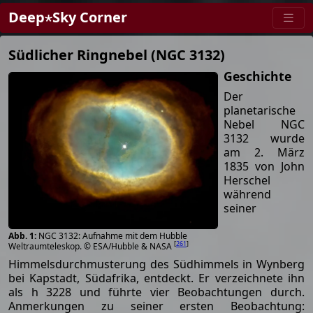
Deep⋆Sky Corner
Südlicher Ringnebel (NGC 3132)
Geschichte
Der
planetarische
Nebel NGC
3132 wurde
am 2. März
1835 von John
Herschel
während
seiner
NGC 3132: Aufnahme mit dem Hubble
[
261
]
Weltraumteleskop. © ESA/Hubble & NASA
Himmelsdurchmusterung des Südhimmels in Wynberg
bei Kapstadt, Südafrika, entdeckt. Er verzeichnete ihn
als h 3228 und führte vier Beobachtungen durch.
Anmerkungen zu seiner ersten Beobachtung: