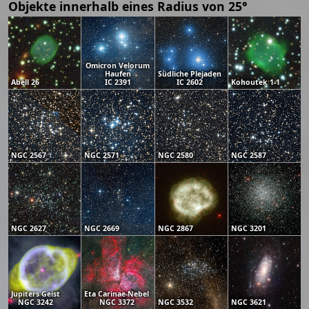
Objekte innerhalb eines Radius von 25°
Omicron Velorum
Haufen
Südliche Plejaden
Abell 26
IC 2391
IC 2602
Kohoutek 1-1
NGC 2567
NGC 2571
NGC 2580
NGC 2587
NGC 2627
NGC 2669
NGC 2867
NGC 3201
Jupiters Geist
Eta Carinae-Nebel
NGC 3242
NGC 3372
NGC 3532
NGC 3621