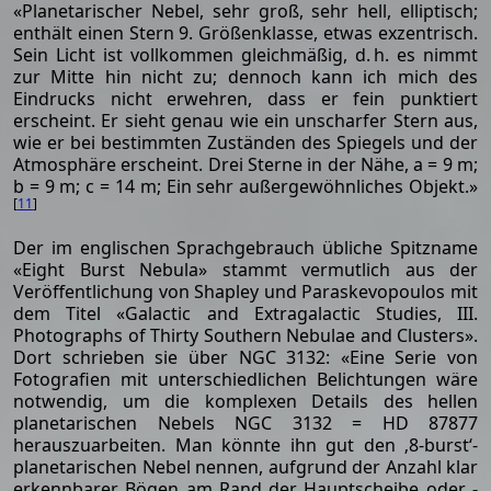
«Planetarischer Nebel, sehr groß, sehr hell, elliptisch;
enthält einen Stern 9. Größenklasse, etwas exzentrisch.
Sein Licht ist vollkommen gleichmäßig, d. h. es nimmt
zur Mitte hin nicht zu; dennoch kann ich mich des
Eindrucks nicht erwehren, dass er fein punktiert
erscheint. Er sieht genau wie ein unscharfer Stern aus,
wie er bei bestimmten Zuständen des Spiegels und der
Atmosphäre erscheint. Drei Sterne in der Nähe, a = 9 m;
b = 9 m; c = 14 m; Ein sehr außergewöhnliches Objekt.»
[
11
]
Der im englischen Sprachgebrauch übliche Spitzname
«Eight Burst Nebula» stammt vermutlich aus der
Veröffentlichung von Shapley und Paraskevopoulos mit
dem Titel «Galactic and Extragalactic Studies, III.
Photographs of Thirty Southern Nebulae and Clusters».
Dort schrieben sie über NGC 3132: «Eine Serie von
Fotografien mit unterschiedlichen Belichtungen wäre
notwendig, um die komplexen Details des hellen
planetarischen Nebels NGC 3132 = HD 87877
herauszuarbeiten. Man könnte ihn gut den ‚8-burst‘-
planetarischen Nebel nennen, aufgrund der Anzahl klar
erkennbarer Bögen am Rand der Hauptscheibe oder -