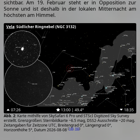
sichtbar. Am 19. Februar steht er in Opposition zur
Sonne und ist deshalb in der lokalen Mitternacht am
höchsten am Himmel.
Vela
: Südlicher Ringnebel (NGC 3132)
07:26
13:00 | 49.4°
18:35
Karte mithilfe von SkySafari 6 Pro und STScI Digitized Sky Survey
erstellt. Grenzgrößen: Sternbildkarte ~6.5 mag, DSS2-Ausschnitte ~20 mag.
Zeitangaben für Zeitzone UTC, Breitengrad 0°, Längengrad 0°,
[
149
,
160
]
Horizonthöhe 5°, Datum 2026-08-08