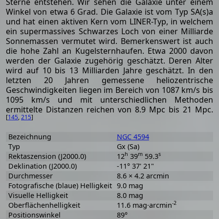
Sterne entstehen. Wir sehen die Galaxie unter einem
Winkel von etwa 6 Grad. Die Galaxie ist vom Typ SA(s)a
und hat einen aktiven Kern vom LINER-Typ, in welchem
ein supermassives Schwarzes Loch von einer Milliarde
Sonnemassen vermutet wird. Bemerkenswert ist auch
die hohe Zahl an Kugelsternhaufen. Etwa 2000 davon
werden der Galaxie zugehörig geschätzt. Deren Alter
wird auf 10 bis 13 Milliarden Jahre geschätzt. In den
letzten 20 Jahren gemessene heliozentrische
Geschwindigkeiten liegen im Bereich von 1087 km/s bis
1095 km/s und mit unterschiedlichen Methoden
ermittelte Distanzen reichen von 8.9 Mpc bis 21 Mpc.
[
145
,
215
]
Bezeichnung
NGC 4594
Typ
Gx (Sa)
h
m
s
Rektaszension (J2000.0)
12
39
59.3
Deklination (J2000.0)
-11° 37' 21"
Durchmesser
8.6 × 4.2 arcmin
Fotografische (blaue) Helligkeit
9.0 mag
Visuelle Helligkeit
8.0 mag
-2
Oberflächenhelligkeit
11.6 mag·arcmin
Positionswinkel
89°