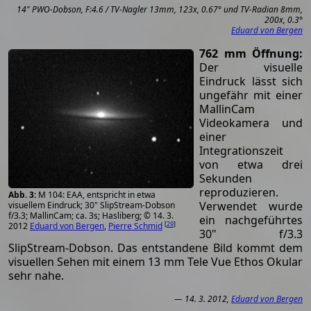
14" PWO-Dobson, F:4.6 / TV-Nagler 13mm, 123x, 0.67° und TV-Radian 8mm,
200x, 0.3°
Eduard von Bergen
762 mm Öffnung:
Der visuelle
Eindruck lässt sich
ungefähr mit einer
MallinCam
Videokamera und
einer
Integrationszeit
von etwa drei
Sekunden
reproduzieren.
M 104: EAA, entspricht in etwa
Verwendet wurde
visuellem Eindruck; 30" SlipStream-Dobson
f/3.3; MallinCam; ca. 3s; Hasliberg; © 14. 3.
ein nachgeführtes
[
29
]
2012
Eduard von Bergen
,
Pierre Schmid
30" f/3.3
SlipStream-Dobson. Das entstandene Bild kommt dem
visuellen Sehen mit einem 13 mm Tele Vue Ethos Okular
sehr nahe.
— 14. 3. 2012,
Eduard von Bergen