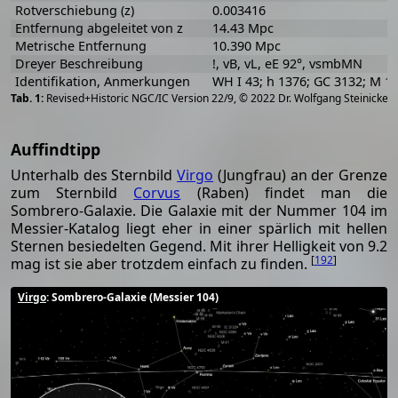
Rotverschiebung (z)
0.003416
Entfernung abgeleitet von z
14.43 Mpc
Metrische Entfernung
10.390 Mpc
Dreyer Beschreibung
!, vB, vL, eE 92°, vsmbMN
Identifikation, Anmerkungen
WH I 43; h 1376; GC 3132; M 1
[
2
Revised+Historic NGC/IC Version 22/9, © 2022 Dr. Wolfgang Steinicke
Auffindtipp
Unterhalb des Sternbild
Virgo
(Jungfrau) an der Grenze
zum Sternbild
Corvus
(Raben) findet man die
Sombrero-Galaxie. Die Galaxie mit der Nummer 104 im
Messier-Katalog liegt eher in einer spärlich mit hellen
Sternen besiedelten Gegend. Mit ihrer Helligkeit von 9.2
[
192
]
mag ist sie aber trotzdem einfach zu finden.
Virgo
: Sombrero-Galaxie (Messier 104)