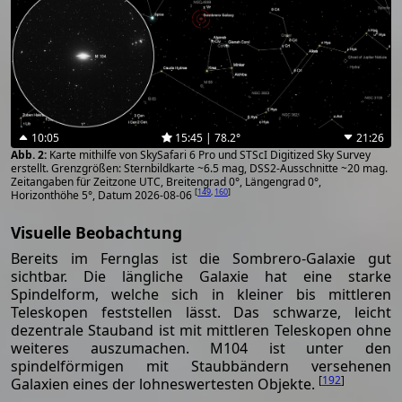
10:05
15:45 | 78.2°
21:26
Karte mithilfe von SkySafari 6 Pro und STScI Digitized Sky Survey
erstellt. Grenzgrößen: Sternbildkarte ~6.5 mag, DSS2-Ausschnitte ~20 mag.
Zeitangaben für Zeitzone UTC, Breitengrad 0°, Längengrad 0°,
[
149
,
160
]
Horizonthöhe 5°, Datum 2026-08-06
Visuelle Beobachtung
Bereits im Fernglas ist die Sombrero-Galaxie gut
sichtbar. Die längliche Galaxie hat eine starke
Spindelform, welche sich in kleiner bis mittleren
Teleskopen feststellen lässt. Das schwarze, leicht
dezentrale Stauband ist mit mittleren Teleskopen ohne
weiteres auszumachen. M104 ist unter den
spindelförmigen mit Staubbändern versehenen
[
192
]
Galaxien eines der lohneswertesten Objekte.