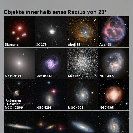
Objekte innerhalb eines Radius von 20°
Diamant
3C 273
Abell 35
Abell 36
Messier 49
Messier 61
Messier 68
NGC 4027
Antennen-
Galaxien
NGC 4038/9
NGC 4292
NGC 4301
NGC 4361