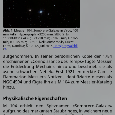
Messier 104: Sombrero-Galaxie in Virgo; 400
mm Keller Hypergraph f=3200 mm; SBIG STL-
11000M/C2 + AO-L; L 21×10 min; R 10×5 min; G 10x5
min; B 10×5 min; -30°C; Tivoli Southern Sky Guest
Farm, Namibia; © 10.-12. Juni 2015
Hansjörg Wälchli
[
46
]
aufgenommen. In seiner persönlichen Kopie der 1784
erschienenen «Connoissance des Temps» fügte Messier
die Entdeckung Méchains hinzu und beschrieb sie als
«sehr schwachen Nebel». Erst 1921 entdeckte Camille
Flammarion Messiers Notizen, identifizierte diesen als
NGC 4594 und fügte ihn als M 104 zum Messier-Katalog
hinzu.
Physikalische Eigenschaften
M 104 erhielt den Spitznamen «Sombrero-Galaxie»
aufgrund des markanten Staubringes, in welchem neue