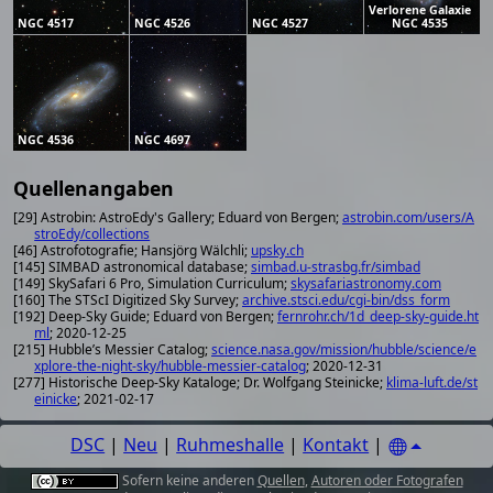
Verlorene Galaxie
NGC 4517
NGC 4526
NGC 4527
NGC 4535
NGC 4536
NGC 4697
Quellenangaben
[29] Astrobin: AstroEdy's Gallery; Eduard von Bergen;
astrobin.com/users/A
stroEdy/collections
[46] Astrofotografie; Hansjörg Wälchli;
upsky.ch
[145] SIMBAD astronomical database;
simbad.u-strasbg.fr/simbad
[149] SkySafari 6 Pro, Simulation Curriculum;
skysafariastronomy.com
[160] The STScI Digitized Sky Survey;
archive.stsci.edu/cgi-bin/dss_form
[192] Deep-Sky Guide; Eduard von Bergen;
fernrohr.ch/1d_deep-sky-guide.ht
ml
; 2020-12-25
[215] Hubble’s Messier Catalog;
science.nasa.gov/mission/hubble/science/e
xplore-the-night-sky/hubble-messier-catalog
; 2020-12-31
[277] Historische Deep-Sky Kataloge; Dr. Wolfgang Steinicke;
klima-luft.de/st
einicke
; 2021-02-17
DSC
|
Neu
|
Ruhmeshalle
|
Kontakt
|
Sofern keine anderen
Quellen
,
Autoren oder Fotografen