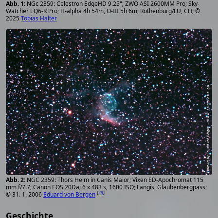
NGc 2359: Celestron EdgeHD 9.25"; ZWO ASI 2600MM Pro; Sky-
Watcher EQ6-R Pro; H-alpha 4h 54m, O-III 5h 6m; Rothenburg/LU, CH; ©
2025
Tobias Halter
NGC 2359: Thors Helm in Canis Maior; Vixen ED-Apochromat 115
mm f/7.7; Canon EOS 20Da; 6 x 483 s, 1600 ISO; Langis, Glaubenbergpass;
[
29
]
© 31. 1. 2006
Eduard von Bergen
Geschichte