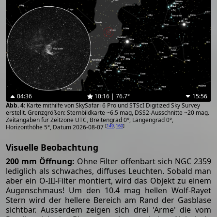
04:36
10:16 | 76.7°
15:56
Karte mithilfe von SkySafari 6 Pro und STScI Digitized Sky Survey
erstellt. Grenzgrößen: Sternbildkarte ~6.5 mag, DSS2-Ausschnitte ~20 mag.
Zeitangaben für Zeitzone UTC, Breitengrad 0°, Längengrad 0°,
[
149
,
160
]
Horizonthöhe 5°, Datum 2026-08-07
Visuelle Beobachtung
200 mm Öffnung:
Ohne Filter offenbart sich NGC 2359
lediglich als schwaches, diffuses Leuchten. Sobald man
aber ein O-III-Filter montiert, wird das Objekt zu einem
Augenschmaus! Um den 10.4 mag hellen Wolf-Rayet
Stern wird der hellere Bereich am Rand der Gasblase
sichtbar. Ausserdem zeigen sich drei 'Arme' die vom