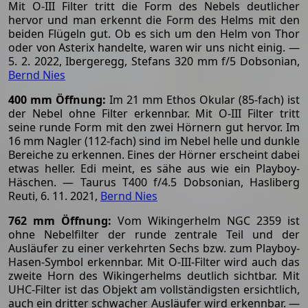
Mit O-III Filter tritt die Form des Nebels deutlicher
hervor und man erkennt die Form des Helms mit den
beiden Flügeln gut. Ob es sich um den Helm von Thor
oder von Asterix handelte, waren wir uns nicht einig. —
5. 2. 2022, Ibergeregg, Stefans 320 mm f/5 Dobsonian,
Bernd Nies
400 mm Öffnung:
Im 21 mm Ethos Okular (85-fach) ist
der Nebel ohne Filter erkennbar. Mit O-III Filter tritt
seine runde Form mit den zwei Hörnern gut hervor. Im
16 mm Nagler (112-fach) sind im Nebel helle und dunkle
Bereiche zu erkennen. Eines der Hörner erscheint dabei
etwas heller. Edi meint, es sähe aus wie ein Playboy-
Häschen. — Taurus T400 f/4.5 Dobsonian, Hasliberg
Reuti, 6. 11. 2021,
Bernd Nies
762 mm Öffnung:
Vom Wikingerhelm NGC 2359 ist
ohne Nebelfilter der runde zentrale Teil und der
Ausläufer zu einer verkehrten Sechs bzw. zum Playboy-
Hasen-Symbol erkennbar. Mit O-III-Filter wird auch das
zweite Horn des Wikingerhelms deutlich sichtbar. Mit
UHC-Filter ist das Objekt am vollständigsten ersichtlich,
auch ein dritter schwacher Ausläufer wird erkennbar. —