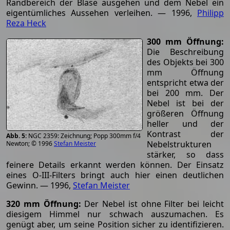
Randbereich der Blase ausgehen und dem Nebel ein
eigentümliches Aussehen verleihen. — 1996,
Philipp
Reza Heck
300 mm Öffnung:
Die Beschreibung
des Objekts bei 300
mm Öffnung
entspricht etwa der
bei 200 mm. Der
Nebel ist bei der
größeren Öffnung
heller und der
Kontrast der
NGC 2359: Zeichnung; Popp 300mm f/4
Nebelstrukturen
Newton; © 1996
Stefan Meister
stärker, so dass
feinere Details erkannt werden können. Der Einsatz
eines O-III-Filters bringt auch hier einen deutlichen
Gewinn. — 1996,
Stefan Meister
320 mm Öffnung:
Der Nebel ist ohne Filter bei leicht
diesigem Himmel nur schwach auszumachen. Es
genügt aber, um seine Position sicher zu identifizieren.