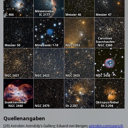
Möwennebel
IC 466
IC 2177
Messier 46
Messier 47
Carolines
Sternhaufen
Messier 50
Minkowski 1-18
NGC 2353
NGC 2360
NGC 2421
NGC 2423
NGC 2425
NGC 2438
Insektennebel
Oktopus-Nebel
NGC 2440
NGC 2479
Sh 2-287
Sh 2-294
Quellenangaben
[29] Astrobin: AstroEdy's Gallery; Eduard von Bergen;
astrobin.com/users/A