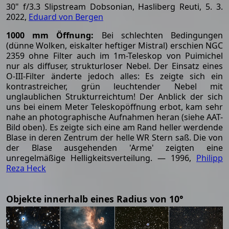
30" f/3.3 Slipstream Dobsonian, Hasliberg Reuti, 5. 3.
2022,
Eduard von Bergen
1000 mm Öffnung:
Bei schlechten Bedingungen
(dünne Wolken, eiskalter heftiger Mistral) erschien NGC
2359 ohne Filter auch im 1m-Teleskop von Puimichel
nur als diffuser, strukturloser Nebel. Der Einsatz eines
O-III-Filter änderte jedoch alles: Es zeigte sich ein
kontrastreicher, grün leuchtender Nebel mit
unglaublichen Strukturreichtum! Der Anblick der sich
uns bei einem Meter Teleskopöffnung erbot, kam sehr
nahe an photographische Aufnahmen heran (siehe AAT-
Bild oben). Es zeigte sich eine am Rand heller werdende
Blase in deren Zentrum der helle WR Stern saß. Die von
der Blase ausgehenden 'Arme' zeigten eine
unregelmäßige Helligkeitsverteilung. — 1996,
Philipp
Reza Heck
Objekte innerhalb eines Radius von 10°