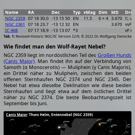
Name
RA
Dec
Typ
vMag
Dim
MD
Drey
NGC 2359
07 18 30.0
-13 15 50
EN
11.5
6 × 4
3.670
!!, vF
NGC 2361
07 18 23.7
-13 12 32
EN
3.670
vvF, 
IC 468
07 17 18.9
-13 13 07
*3
vF ne
[
2
Revised+Historic NGC/IC Version 22/9, © 2022 Dr. Wolfgang Steinicke
Wie findet man den Wolf-Rayet Nebel?
NGC 2359 liegt im nordöstlichen Teil des
Großen Hunds
(Canis Maior)
. Man findet ihn auf der Verbindung von
Samoth (α Monocerotis) — Muliphein (γ Canis Majoris),
ein Drittel näher zu Muliphein, zwischen den beiden
offenen Sternhaufen NGC 2374 und NGC 2345. Der
Nebel hat etwa dieselbe Deklination wie diese beiden
Sternhaufen und liegt etwa auf dem östlichen Drittel
näher zu NGC 2374. Die beste Beobachtungszeit ist
September bis Juni.
Canis Maior
: Thors Helm, Entennebel (NGC 2359)