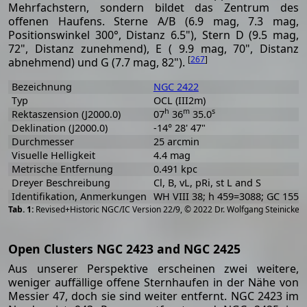
Mehrfachstern, sondern bildet das Zentrum des
offenen Haufens. Sterne A/B (6.9 mag, 7.3 mag,
Positionswinkel 300°, Distanz 6.5"), Stern D (9.5 mag,
72", Distanz zunehmend), E ( 9.9 mag, 70", Distanz
[
267
]
abnehmend) und G (7.7 mag, 82").
Bezeichnung
NGC 2422
Typ
OCL (III2m)
h
m
s
Rektaszension (J2000.0)
07
36
35.0
Deklination (J2000.0)
-14° 28' 47"
Durchmesser
25 arcmin
Visuelle Helligkeit
4.4 mag
Metrische Entfernung
0.491 kpc
Dreyer Beschreibung
Cl, B, vL, pRi, st L and S
Identifikation, Anmerkungen
WH VIII 38; h 459=3088; GC 1551
[
2
Revised+Historic NGC/IC Version 22/9, © 2022 Dr. Wolfgang Steinicke
Open Clusters NGC 2423 and NGC 2425
Aus unserer Perspektive erscheinen zwei weitere,
weniger auffällige offene Sternhaufen in der Nähe von
Messier 47, doch sie sind weiter entfernt. NGC 2423 im