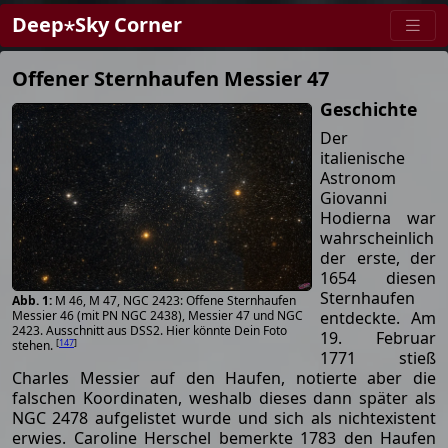
Deep⋆Sky Corner
Offener Sternhaufen Messier 47
Geschichte
Der
italienische
Astronom
Giovanni
Hodierna war
wahrscheinlich
der erste, der
1654 diesen
Sternhaufen
M 46, M 47, NGC 2423: Offene Sternhaufen
entdeckte. Am
Messier 46 (mit PN NGC 2438), Messier 47 und NGC
2423. Ausschnitt aus DSS2. Hier könnte Dein Foto
19. Februar
[
147
]
stehen.
1771 stieß
Charles Messier auf den Haufen, notierte aber die
falschen Koordinaten, weshalb dieses dann später als
NGC 2478 aufgelistet wurde und sich als nichtexistent
erwies. Caroline Herschel bemerkte 1783 den Haufen