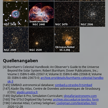
Insektennebel
NGC 2438
NGC 2440
NGC 2479
NGC 2506
Oktopus-Nebel
NGC 2509
NGC 2539
Sh 2-294
Quellenangaben
[4] Burnham's Celestial Handbook: An Observer's Guide to the Universe
Beyond the Solar System; Robert Burnham; Dover Publications, Inc.;
Voume I: ISBN 0-486-23567-X; Volume II: ISBN 0-486-23568-8; Volume
III: ISBN 0-486-23673-0;
archive.org/details/burnhams-celestial-handbo
ok-3
[145] SIMBAD astronomical database;
simbad.u-strasbg.fr/simbad
[147] Aladin Sky Atlas, Centre de Données astronomiques de Strasbourg
(CDS);
aladin.unistra.fr
[149] SkySafari 6 Pro, Simulation Curriculum;
skysafariastronomy.com
[160] The STScI Digitized Sky Survey;
archive.stsci.edu/cgi-bin/dss_form
[196] Celestial Atlas; Curtney Seligman;
cseligman.com/text/atlas.htm
;
2020-12-28