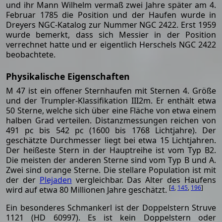
und ihr Mann Wilhelm vermaß zwei Jahre später am 4.
Februar 1785 die Position und der Haufen wurde in
Dreyers NGC-Katalog zur Nummer NGC 2422. Erst 1959
wurde bemerkt, dass sich Messier in der Position
verrechnet hatte und er eigentlich Herschels NGC 2422
beobachtete.
Physikalische Eigenschaften
M 47 ist ein offener Sternhaufen mit Sternen 4. Größe
und der Trumpler-Klassifikation III2m. Er enthält etwa
50 Sterne, welche sich über eine Fläche von etwa einem
halben Grad verteilen. Distanzmessungen reichen von
491 pc bis 542 pc (1600 bis 1768 Lichtjahre). Der
geschätzte Durchmesser liegt bei etwa 15 Lichtjahren.
Der heißeste Stern in der Hauptreihe ist vom Typ B2.
Die meisten der anderen Sterne sind vom Typ B und A.
Zwei sind orange Sterne. Die stellare Population ist mit
der der
Plejaden
vergleichbar. Das Alter des Haufens
[
4
,
145
,
196
]
wird auf etwa 80 Millionen Jahre geschätzt.
Ein besonderes Schmankerl ist der Doppelstern Struve
1121 (HD 60997). Es ist kein Doppelstern oder