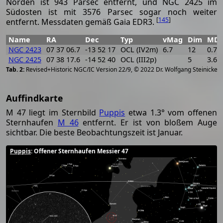
Norden ist 943 Parsec entfernt, und NGC 2425 im
Südosten ist mit 3576 Parsec sogar noch weiter
[
145
]
entfernt. Messdaten gemäß Gaia EDR3.
Name
RA
Dec
Typ
vMag
Dim
MD
NGC 2423
07 37 06.7
-13 52 17
OCL (IV2m)
6.7
12
0.76
NGC 2425
07 38 17.6
-14 52 40
OCL (III2p)
5
3.60
[
2
Revised+Historic NGC/IC Version 22/9, © 2022 Dr. Wolfgang Steinicke
Auffindkarte
M 47 liegt im Sternbild
Puppis
etwa 1.3° vom offenen
Sternhaufen
M 46
entfernt. Er ist von bloßem Auge
sichtbar. Die beste Beobachtungszeit ist Januar.
Puppis
: Offener Sternhaufen Messier 47