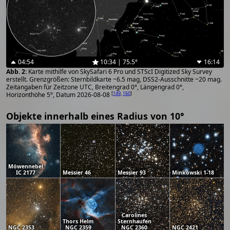
04:54
10:34 | 75.5°
16:14
Karte mithilfe von SkySafari 6 Pro und STScI Digitized Sky Survey
erstellt. Grenzgrößen: Sternbildkarte ~6.5 mag, DSS2-Ausschnitte ~20 mag.
Zeitangaben für Zeitzone UTC, Breitengrad 0°, Längengrad 0°,
[
149
,
160
]
Horizonthöhe 5°, Datum 2026-08-08
Objekte innerhalb eines Radius von 10°
Möwennebel
IC 2177
Messier 46
Messier 93
Minkowski 1-18
Carolines
Thors Helm
Sternhaufen
NGC 2353
NGC 2359
NGC 2360
NGC 2421