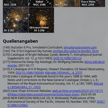
Nebel
Thors Helm
NGC 2324
NGC 2346
NGC 2353
NGC 2359
Oktopus-Nebel
Sh 2-287
Sh 2-294
Quellenangaben
[149] SkySafari 6 Pro, Simulation Curriculum;
skysafariastronomy.com
[160] The STScI Digitized Sky Survey;
archive.stsci.edu/cgi-bin/dss_form
[270] Catalogue of Bright Nebulae; Lynds, Beverly T.; Astrophysical Journal
Supplement, vol. 12, p.163 (1965);
DOI:10.1086/190123
[277] Historische Deep-Sky Kataloge; Dr. Wolfgang Steinicke;
klima-luft.de/st
einicke
; 2021-02-17
[310] A Catalogue of H II Regions; Stewart Sharpless; US Naval Observatory,
1959;
DOI:10.1086/190049
;
Bibcode:1959ApJS....4..257S
[314] Index Catalogue of Nebulæ found in the years 1888 to 1894, with
Notes and Corrections to the New General Catalogue; Dreyer, J. L. E.;
Memoirs of the Royal Astronomical Society, Vol. 51, p.185; 1895;
Bibcod
e:1895MmRAS..51..185D
[402] Gaze-Shajn Emission Nebulae;
web.archive.org/web/2023123110171
8/https://clearskies.eu/astronomy/articles/gaze-shajn
; 2023-05-06
[454] NEW EMISSION NEBULAE (II); R. Minkowski; Publications of the
Astronomical Society of the Pacific, Volume 59, Number 350; 1947;
DOI:1
0.1086/125962