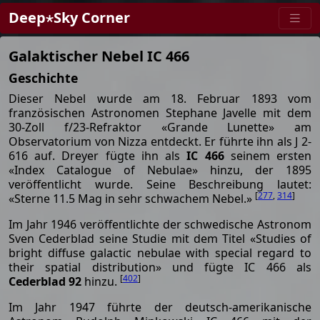
Deep⋆Sky Corner
Galaktischer Nebel IC 466
Geschichte
Dieser Nebel wurde am 18. Februar 1893 vom
französischen Astronomen Stephane Javelle mit dem
30-Zoll f/23-Refraktor «Grande Lunette» am
Observatorium von Nizza entdeckt. Er führte ihn als J 2-
616 auf. Dreyer fügte ihn als
IC 466
seinem ersten
«Index Catalogue of Nebulae» hinzu, der 1895
veröffentlicht wurde. Seine Beschreibung lautet:
[
277
,
314
]
«Sterne 11.5 Mag in sehr schwachem Nebel.»
Im Jahr 1946 veröffentlichte der schwedische Astronom
Sven Cederblad seine Studie mit dem Titel «Studies of
bright diffuse galactic nebulae with special regard to
their spatial distribution» und fügte IC 466 als
[
402
]
Cederblad 92
hinzu.
Im Jahr 1947 führte der deutsch-amerikanische