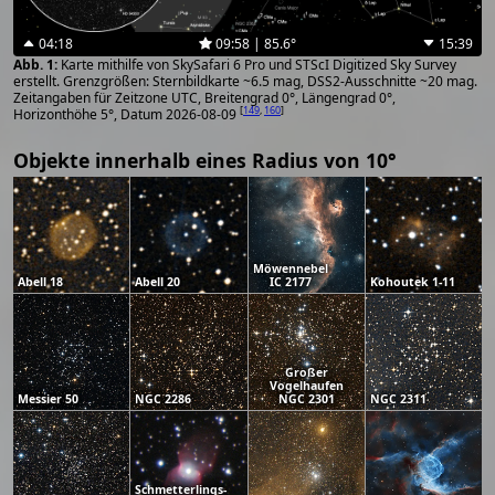
04:18
09:58 | 85.6°
15:39
Karte mithilfe von SkySafari 6 Pro und STScI Digitized Sky Survey
erstellt. Grenzgrößen: Sternbildkarte ~6.5 mag, DSS2-Ausschnitte ~20 mag.
Zeitangaben für Zeitzone UTC, Breitengrad 0°, Längengrad 0°,
[
149
,
160
]
Horizonthöhe 5°, Datum 2026-08-09
Objekte innerhalb eines Radius von 10°
Möwennebel
Abell 18
Abell 20
IC 2177
Kohoutek 1-11
Großer
Vogelhaufen
Messier 50
NGC 2286
NGC 2301
NGC 2311
Schmetterlings-