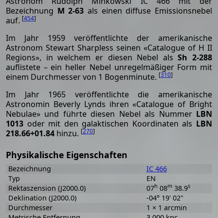
Astronom Rudolph Minkowski IC 466 mit der
Bezeichnung
M 2-63
als einen diffuse Emissionsnebel
[
454
]
auf.
Im Jahr 1959 veröffentlichte der amerikanische
Astronom Stewart Sharpless seinen «Catalogue of H II
Regions», in welchem er diesen Nebel als
Sh 2-288
auflistete – ein heller Nebel unregelmäßiger Form mit
[
310
]
einem Durchmesser von 1 Bogenminute.
Im Jahr 1965 veröffentlichte die amerikanische
Astronomin Beverly Lynds ihren «Catalogue of Bright
Nebulae» und führte diesen Nebel als Nummer
LBN
1013
oder mit den galaktischen Koordinaten als
LBN
[
270
]
218.66+01.84
hinzu.
Physikalische Eigenschaften
Bezeichnung
IC 466
Typ
EN
h
m
s
Rektaszension (J2000.0)
07
08
38.9
Deklination (J2000.0)
-04° 19' 02"
Durchmesser
1 × 1 arcmin
Metrische Entfernung
3.000 kpc