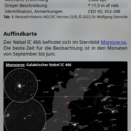
Dreyer Beschreibung
* 11.5 in vF neb
Identifikation, Anmerkungen
CED 92; Sh2-288
[
2
Revised+Historic NGC/IC Version 22/9, © 2022 Dr. Wolfgang Steinicke
Auffindkarte
Der Nebel IC 466 befindet sich im Sternbild
Monoceros
.
Die beste Zeit für die Beobachtung ist in den Monaten
von September bis Juni.
Monoceros
: Galaktischer Nebel IC 466